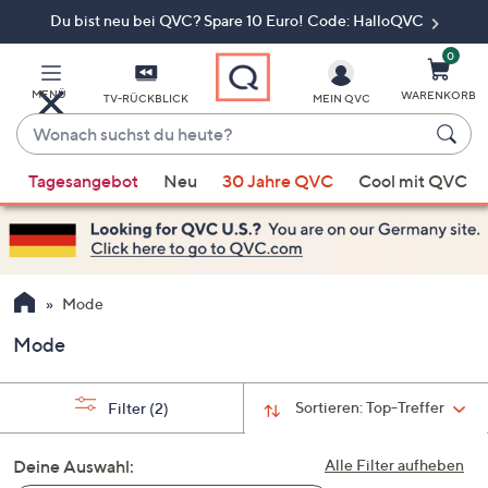
Du bist neu bei QVC? Spare 10 Euro! Code: HalloQVC
Zum
Hauptinhalt
springen
0
MENÜ
WARENKORB
TV-RÜCKBLICK
MEIN QVC
Wonach
suchst
Wenn
du
Tagesangebot
Neu
30 Jahre QVC
Cool mit QVC
Vorschläge
heute?
verfügbar
sind,
verwenden
Sie
Mode
die
Mode
Pfeiltasten
nach
oben
Sortieren:
Top-Treffer
Filter
(2)
und
nach
Deine Auswahl:
Alle Filter aufheben
unten