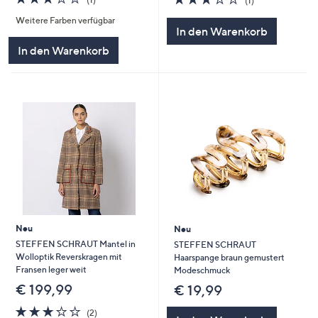
(1)
von
Bewertungen
von
Bewertungen
Weitere Farben verfügbar
5
5
In den Warenkorb
In den Warenkorb
Neu
Neu
STEFFEN SCHRAUT Mantel in
STEFFEN SCHRAUT
Wolloptik Reverskragen mit
Haarspange braun gemustert
Fransen leger weit
Modeschmuck
€ 199,99
€ 19,99
3.0
2
(2)