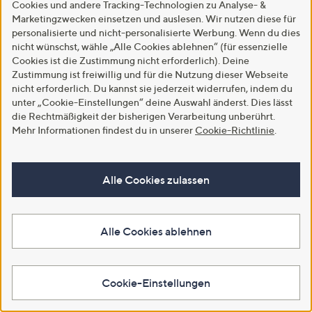
Cookies und andere Tracking-Technologien zu Analyse- &
Marketingzwecken einsetzen und auslesen. Wir nutzen diese für
personalisierte und nicht-personalisierte Werbung. Wenn du dies
nicht wünschst, wähle „Alle Cookies ablehnen“ (für essenzielle
Cookies ist die Zustimmung nicht erforderlich). Deine
Zustimmung ist freiwillig und für die Nutzung dieser Webseite
Neu
Neu
nicht erforderlich. Du kannst sie jederzeit widerrufen, indem du
STEFFEN SCHRAUT Scubashirt,
STEFFEN SCHRAUT Pullover,
unter „Cookie-Einstellungen“ deine Auswahl änderst. Dies lässt
Langarm Polokragen
1/2 Arm Strukturstrick
die Rechtmäßigkeit der bisherigen Verarbeitung unberührt.
Steinchenapplikation leger weit
hüftumspielend figurbetont
Mehr Informationen findest du in unserer
Cookie-Richtlinie
.
€ 99,99
€ 69,99
Weitere Farben verfügbar
Weitere Farben verfügbar
Alle Cookies zulassen
In den Warenkorb
In den Warenkorb
Alle Cookies ablehnen
Cookie-Einstellungen