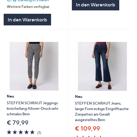
5
5
In den Warenkorb
Weitere Farben verfügbar
In den Warenkorb
Neu
Neu
STEFFEN SCHRAUT Jeggings
STEFFEN SCHRAUT Jeans,
knöchellang Allover-Druck sehr
lange Form eckige Eingrifftasche
schmales Bein
Zierpatten am Gesäß
ausgestelltes Bein
€ 79,99
€ 109,99
5.0
1
(1)
von
Bewertungen
5.0
2