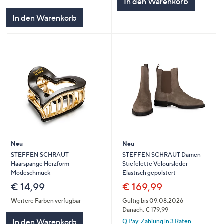
In den Warenkorb
von
Bewertungen
5
In den Warenkorb
Neu
Neu
STEFFEN SCHRAUT
STEFFEN SCHRAUT Damen-
Haarspange Herzform
Stiefelette Veloursleder
Modeschmuck
Elastisch gepolstert
€ 14,99
€ 169,99
Weitere Farben verfügbar
Gültig bis 09.08.2026
Danach: € 179,99
In den Warenkorb
Q Pay: Zahlung in 3 Raten