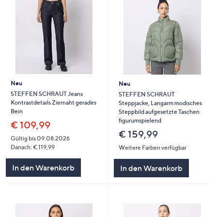
Neu
Neu
STEFFEN SCHRAUT Jeans
STEFFEN SCHRAUT
Kontrastdetails Ziernaht gerades
Steppjacke, Langarm modisches
Bein
Steppbild aufgesetzte Taschen
figurumspielend
€ 109,99
€ 159,99
Gültig bis 09.08.2026
Danach: € 119,99
Weitere Farben verfügbar
In den Warenkorb
In den Warenkorb