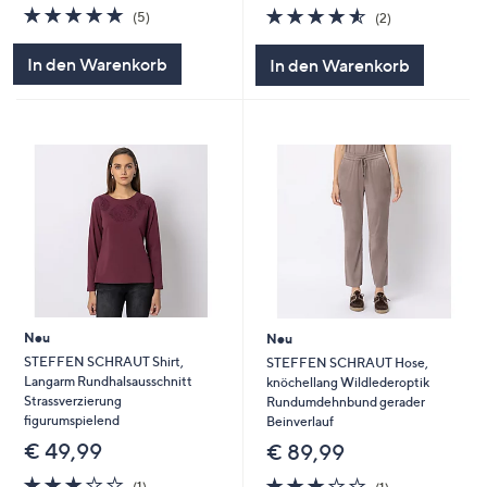
4.8
5
4.5
2
(5)
(2)
von
Bewertungen
von
Bewertungen
5
5
In den Warenkorb
In den Warenkorb
Neu
Neu
STEFFEN SCHRAUT Shirt,
STEFFEN SCHRAUT Hose,
Langarm Rundhalsausschnitt
knöchellang Wildlederoptik
Strassverzierung
Rundumdehnbund gerader
figurumspielend
Beinverlauf
€ 49,99
€ 89,99
3.0
1
3.0
1
(1)