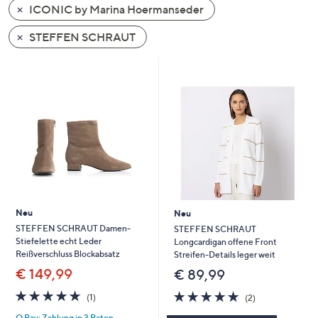
ICONIC by Marina Hoermanseder
oder
wischen
STEFFEN SCHRAUT
Sie
auf
Touch-
Geräten
nach
links
bzw.
rechts,
um
diese
Neu
Neu
anzuzeigen.
STEFFEN SCHRAUT Damen-
STEFFEN SCHRAUT
Stiefelette echt Leder
Longcardigan offene Front
Reißverschluss Blockabsatz
Streifen-Details leger weit
€ 149,99
€ 89,99
5.0
1
5.0
2
(1)
(2)
von
Bewertungen
von
Bewertungen
Q Pay: Zahlung in 3 Raten