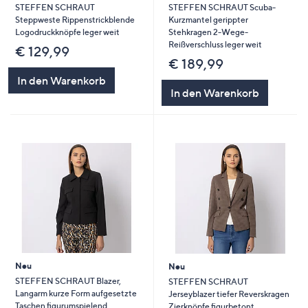
STEFFEN SCHRAUT
STEFFEN SCHRAUT Scuba-
Steppweste Rippenstrickblende
Kurzmantel gerippter
Logodruckknöpfe leger weit
Stehkragen 2-Wege-
Reißverschluss leger weit
€ 129,99
€ 189,99
In den Warenkorb
In den Warenkorb
Neu
Neu
STEFFEN SCHRAUT Blazer,
STEFFEN SCHRAUT
Langarm kurze Form aufgesetzte
Jerseyblazer tiefer Reverskragen
Taschen figurumspielend
Zierknöpfe figurbetont