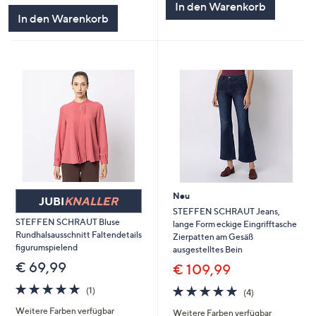
In den Warenkorb
In den Warenkorb
Neu
JUBI
KNALLER
STEFFEN SCHRAUT Jeans,
STEFFEN SCHRAUT Bluse
lange Form eckige Eingrifftasche
Rundhalsausschnitt Faltendetails
Zierpatten am Gesäß
figurumspielend
ausgestelltes Bein
€ 69,99
€ 109,99
5.0
1
5.0
4
(1)
(4)
von
Bewertungen
von
Bewertungen
Weitere Farben verfügbar
5
Weitere Farben verfügbar
5