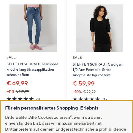
SALE
SALE
STEFFEN SCHRAUT Jeanshose
STEFFEN SCHRAUT Cardigan,
knöchellang Strassapplikation
1/2 Arm Pointelle-Strick
schmales Bein
Knopfleiste figurbetont
€ 69,99
€ 59,99
-41%
€ 119,99
-40%
€ 99,99
5.0
1
5.0
3
(1)
(3)
von
Bewertungen
von
Bewertungen
Für ein personalisiertes Shopping-Erlebnis
5
5
In den Warenkorb
In den Warenkorb
Bitte wähle „Alle Cookies zulassen“, wenn du damit
einverstanden bist, dass wir in Zusammenarbeit mit
Drittanbietern auf deinem Endgerät technische & profilbildende