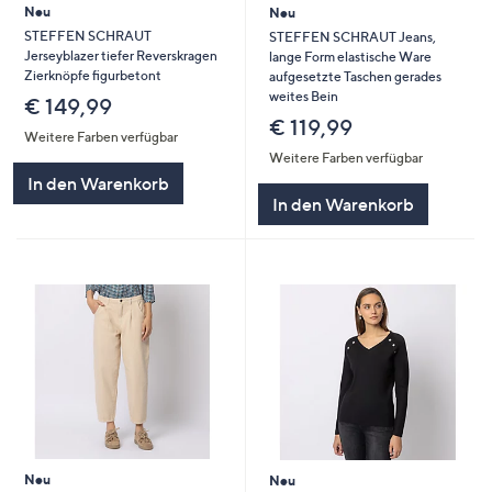
Neu
Neu
STEFFEN SCHRAUT
STEFFEN SCHRAUT Jeans,
Jerseyblazer tiefer Reverskragen
lange Form elastische Ware
Zierknöpfe figurbetont
aufgesetzte Taschen gerades
weites Bein
€ 149,99
€ 119,99
Weitere Farben verfügbar
Weitere Farben verfügbar
In den Warenkorb
In den Warenkorb
Neu
Neu