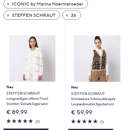
ICONIC by Marina Hoermanseder
oder
wischen
STEFFEN SCHRAUT
36
Sie
auf
Touch-
Geräten
nach
links
bzw.
rechts,
um
diese
Neu
Neu
anzuzeigen.
STEFFEN SCHRAUT
STEFFEN SCHRAUT
Longcardigan offene Front
Strickweste Schmuckknöpfe
Streifen-Details leger weit
Leopardmuster figurbetont
€ 89,99
€ 59,99
5.0
3
5.0
1
(3)
(1)
von
Bewertungen
von
Bewertungen