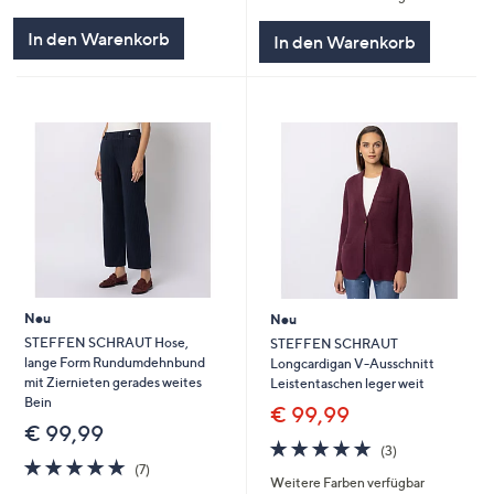
In den Warenkorb
In den Warenkorb
Neu
Neu
STEFFEN SCHRAUT Hose,
STEFFEN SCHRAUT
lange Form Rundumdehnbund
Longcardigan V-Ausschnitt
mit Ziernieten gerades weites
Leistentaschen leger weit
Bein
€ 99,99
€ 99,99
4.7
3
(3)
4.9
7
von
Bewertungen
(7)
Weitere Farben verfügbar
von
Bewertungen
5