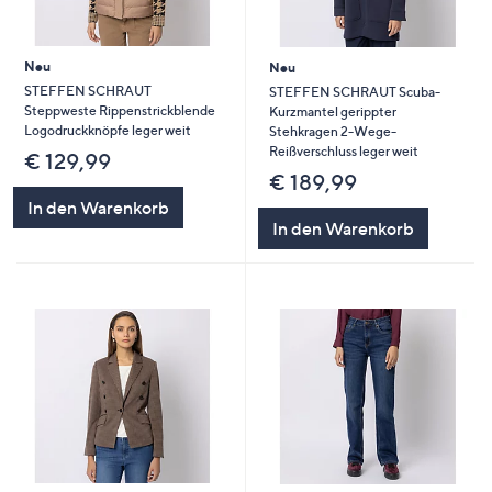
Neu
Neu
STEFFEN SCHRAUT
STEFFEN SCHRAUT Scuba-
Steppweste Rippenstrickblende
Kurzmantel gerippter
Logodruckknöpfe leger weit
Stehkragen 2-Wege-
Reißverschluss leger weit
€ 129,99
€ 189,99
In den Warenkorb
In den Warenkorb