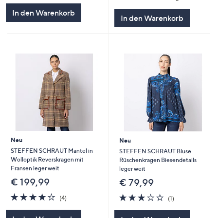
5
In den Warenkorb
In den Warenkorb
Neu
Neu
STEFFEN SCHRAUT Mantel in
STEFFEN SCHRAUT Bluse
Wolloptik Reverskragen mit
Rüschenkragen Biesendetails
Fransen leger weit
leger weit
€ 199,99
€ 79,99
4.0
4
3.0
1
(4)
(1)
von
Bewertungen
von
Bewertungen
5
5