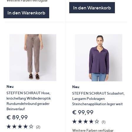
Weitere Farben verfügbar
5
In den Warenkorb
In den Warenkorb
Neu
Neu
STEFFEN SCHRAUT Hose,
STEFFEN SCHRAUT Scubashirt,
knöchellang Wildlederoptik
Langarm Polokragen
Rundumdehnbund gerader
Steinchenapplikation leger weit
Beinverlauf
€ 99,99
€ 89,99
4.0
1
(1)
4.0
2
von
Bewertungen
(2)
Weitere Farben verfügbar
von
Bewertungen
5