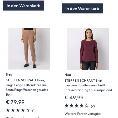
5
In den Warenkorb
In den Warenkorb
Neu
Neu
STEFFEN SCHRAUT Hose,
STEFFEN SCHRAUT Shirt,
lange Länge Faltendetail am
Langarm Rundhalsausschnitt
Saum Eingrifftaschen gerades
Strassverzierung figurumspielend
Bein
€ 49,99
€ 79,99
4.0
2
(2)
4.0
1
von
Bewertungen
(1)
Weitere Farben verfügbar
von
Bewertungen
5