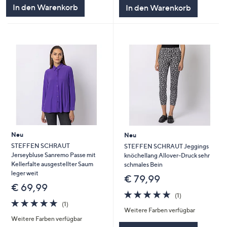
5
5
In den Warenkorb
In den Warenkorb
Neu
Neu
STEFFEN SCHRAUT
STEFFEN SCHRAUT Jeggings
Jerseybluse Sanremo Passe mit
knöchellang Allover-Druck sehr
Kellerfalte ausgestellter Saum
schmales Bein
leger weit
€ 79,99
€ 69,99
5.0
1
(1)
5.0
1
von
Bewertungen
(1)
Weitere Farben verfügbar
von
Bewertungen
5
Weitere Farben verfügbar
5