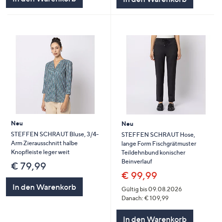
Neu
Neu
STEFFEN SCHRAUT Bluse, 3/4-
STEFFEN SCHRAUT Hose,
Arm Zierausschnitt halbe
lange Form Fischgrätmuster
Knopfleiste leger weit
Teildehnbund konischer
Beinverlauf
€ 79,99
€ 99,99
In den Warenkorb
Gültig bis 09.08.2026
Danach: € 109,99
In den Warenkorb