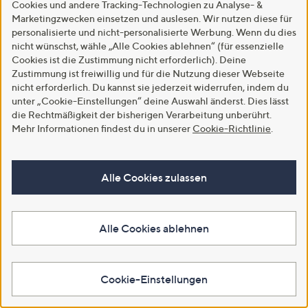
Cookies und andere Tracking-Technologien zu Analyse- &
Marketingzwecken einsetzen und auslesen. Wir nutzen diese für
personalisierte und nicht-personalisierte Werbung. Wenn du dies
nicht wünschst, wähle „Alle Cookies ablehnen“ (für essenzielle
Cookies ist die Zustimmung nicht erforderlich). Deine
Zustimmung ist freiwillig und für die Nutzung dieser Webseite
nicht erforderlich. Du kannst sie jederzeit widerrufen, indem du
unter „Cookie-Einstellungen“ deine Auswahl änderst. Dies lässt
die Rechtmäßigkeit der bisherigen Verarbeitung unberührt.
SALE
STEFFEN SCHRAUT Shirt, 1/2-
Mehr Informationen findest du in unserer
Cookie-Richtlinie
.
Arm Rundhalsausschnitt
STEFFEN SCHRAUT Jeanshose,
Streifendruck leger weit
7/8 Länge 5-Pocket-Style
Lochstickerei weites Bein
€ 49,99
Alle Cookies zulassen
€ 69,99
5.0
7
(7)
von
Bewertungen
-41%
€ 119,99
Weitere Farben verfügbar
5
5.0
8
(8)
Alle Cookies ablehnen
von
Bewertungen
In den Warenkorb
Weitere Farben verfügbar
5
In den Warenkorb
Cookie-Einstellungen