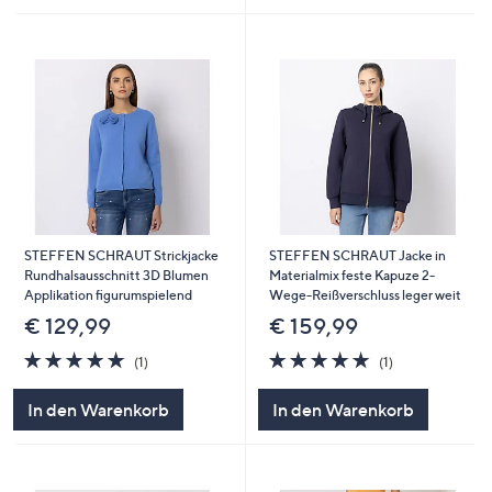
STEFFEN SCHRAUT Strickjacke
STEFFEN SCHRAUT Jacke in
Rundhalsausschnitt 3D Blumen
Materialmix feste Kapuze 2-
Applikation figurumspielend
Wege-Reißverschluss leger weit
€ 129,99
€ 159,99
5.0
1
5.0
1
(1)
(1)
von
Bewertungen
von
Bewertungen
5
5
In den Warenkorb
In den Warenkorb