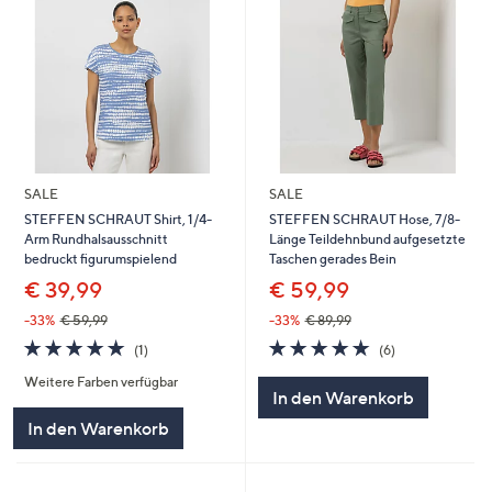
SALE
SALE
STEFFEN SCHRAUT Shirt, 1/4-
STEFFEN SCHRAUT Hose, 7/8-
Arm Rundhalsausschnitt
Länge Teildehnbund aufgesetzte
bedruckt figurumspielend
Taschen gerades Bein
€ 39,99
€ 59,99
-33%
€ 59,99
-33%
€ 89,99
5.0
1
5.0
6
(1)
(6)
von
Bewertungen
von
Bewertungen
Weitere Farben verfügbar
5
5
In den Warenkorb
In den Warenkorb