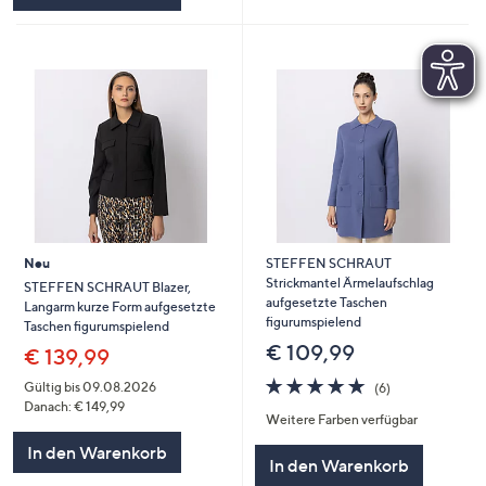
Neu
STEFFEN SCHRAUT
Strickmantel Ärmelaufschlag
STEFFEN SCHRAUT Blazer,
aufgesetzte Taschen
Langarm kurze Form aufgesetzte
figurumspielend
Taschen figurumspielend
€ 109,99
€ 139,99
5.0
6
Gültig bis 09.08.2026
(6)
von
Bewertungen
Danach: € 149,99
Weitere Farben verfügbar
5
In den Warenkorb
In den Warenkorb