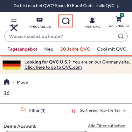
Du bist neu bei QVC? Spare 10 Euro! Code: HalloQVC
Zum
Hauptinhalt
springen
0
MENÜ
WARENKORB
TV-RÜCKBLICK
MEIN QVC
Wonach
suchst
Wenn
du
Tagesangebot
Neu
30 Jahre QVC
Cool mit QVC
Vorschläge
heute?
verfügbar
sind,
verwenden
Sie
Mode
die
36
Pfeiltasten
nach
oben
Sortieren:
Top-Treffer
Filter
(3)
und
nach
Deine Auswahl:
Alle Filter aufheben
unten