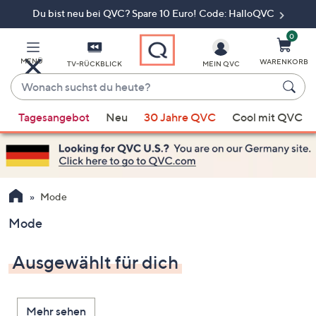
Du bist neu bei QVC? Spare 10 Euro! Code: HalloQVC
Zum
Hauptinhalt
springen
0
MENÜ
WARENKORB
TV-RÜCKBLICK
MEIN QVC
Wonach
suchst
Wenn
du
Tagesangebot
Neu
30 Jahre QVC
Cool mit QVC
Vorschläge
heute?
verfügbar
sind,
verwenden
Sie
Mode
die
Mode
Pfeiltasten
nach
Ausgewählt für dich
oben
und
nach
Mehr sehen
unten