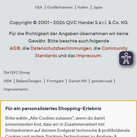
USA
Großbritannien
Italien
Japan
Copyright © 2001 - 2026 QVC Handel S.à r.l. & Co. KG
Für die Richtigkeit der Angaben übernehmen wir keine
Gewähr. Bitte beachte auch folgende
AGB
, die
Datenschutzbestimmungen
, die
Community
Standards
und das
Impressum
.
Die QVC Group
HSN
Ballard Designs
Frontgate
Garnet Hill
grandin road
Improvements
Für ein personalisiertes Shopping-Erlebnis
Bitte wähle „Alle Cookies zulassen“, wenn du damit
einverstanden bist, dass wir in Zusammenarbeit mit
Drittanbietern auf deinem Endgerät technische & profilbildende
Cookies und andere Tracking-Technologien zu Analyse- &