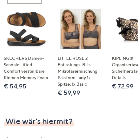
oder
wischen
Sie
auf
Touch-
Geräten
nach
links
SKECHERS Damen-
LITTLE ROSE 2
KIPLING®
bzw.
Sandale Lifted
Entlastungs-BHs
Organizertas
Comfort verstellbare
Mikrofasermischung
Sicherheitsf
rechts,
Riemen Memory Foam
Passform Lady 1x
Details
um
Spitze, 1x Basic
€ 54,95
€ 72,99
diese
€ 59,99
anzuzeigen.
Wie wär's hiermit?