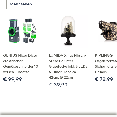
Mehr sehen
GENIUS Nicer Dicer
LUMIDA Xmas Hirsch-
KIPLING®
elektrischer
Szenerie unter
Organizertas
Gemüseschneider 10
Glasglocke inkl. 8 LEDs
Sicherheitsf
versch. Einsätze
& Timer Höhe ca.
Details
42cm, Ø 22cm
€ 99,99
€ 72,99
€ 39,99