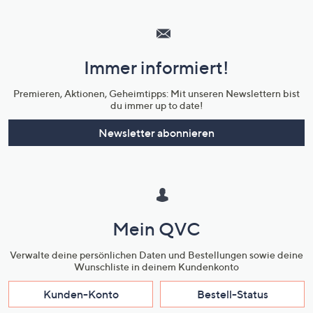
Hilfeseiten,
Service
und
Immer informiert!
Unternehmensinformationen
Premieren, Aktionen, Geheimtipps: Mit unseren Newslettern bist
du immer up to date!
Newsletter abonnieren
Mein QVC
Verwalte deine persönlichen Daten und Bestellungen sowie deine
Wunschliste in deinem Kundenkonto
Kunden-Konto
Bestell-Status