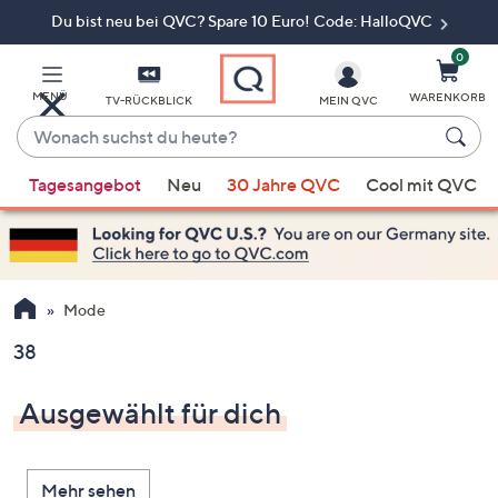
Du bist neu bei QVC? Spare 10 Euro! Code: HalloQVC
Zum
Hauptinhalt
springen
0
MENÜ
WARENKORB
TV-RÜCKBLICK
MEIN QVC
Wonach
suchst
Wenn
du
Tagesangebot
Neu
30 Jahre QVC
Cool mit QVC
Vorschläge
heute?
verfügbar
sind,
verwenden
Sie
Mode
die
38
Pfeiltasten
nach
Ausgewählt für dich
oben
und
nach
Mehr sehen
unten