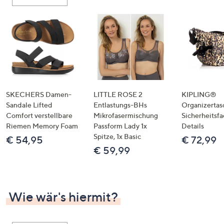
oder
wischen
Sie
auf
Touch-
Geräten
nach
links
SKECHERS Damen-
LITTLE ROSE 2
KIPLING®
bzw.
Sandale Lifted
Entlastungs-BHs
Organizertas
Comfort verstellbare
Mikrofasermischung
Sicherheitsf
rechts,
Riemen Memory Foam
Passform Lady 1x
Details
um
Spitze, 1x Basic
€ 54,95
€ 72,99
diese
€ 59,99
anzuzeigen.
Wie wär's hiermit?