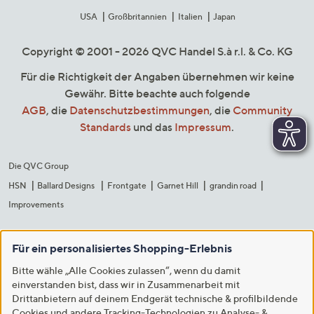
USA
Großbritannien
Italien
Japan
Copyright © 2001 - 2026 QVC Handel S.à r.l. & Co. KG
Für die Richtigkeit der Angaben übernehmen wir keine
Gewähr. Bitte beachte auch folgende
AGB
, die
Datenschutzbestimmungen
, die
Community
Standards
und das
Impressum
.
Die QVC Group
HSN
Ballard Designs
Frontgate
Garnet Hill
grandin road
Improvements
Für ein personalisiertes Shopping-Erlebnis
Bitte wähle „Alle Cookies zulassen“, wenn du damit
einverstanden bist, dass wir in Zusammenarbeit mit
Drittanbietern auf deinem Endgerät technische & profilbildende
Cookies und andere Tracking-Technologien zu Analyse- &