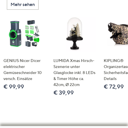
Mehr sehen
GENIUS Nicer Dicer
LUMIDA Xmas Hirsch-
KIPLING®
elektrischer
Szenerie unter
Organizertas
Gemüseschneider 10
Glasglocke inkl. 8 LEDs
Sicherheitsf
versch. Einsätze
& Timer Höhe ca.
Details
42cm, Ø 22cm
€ 99,99
€ 72,99
€ 39,99