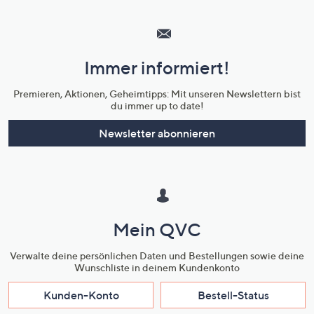
Hilfeseiten,
Service
und
Immer informiert!
Unternehmensinformationen
Premieren, Aktionen, Geheimtipps: Mit unseren Newslettern bist
du immer up to date!
Newsletter abonnieren
Mein QVC
Verwalte deine persönlichen Daten und Bestellungen sowie deine
Wunschliste in deinem Kundenkonto
Kunden-Konto
Bestell-Status