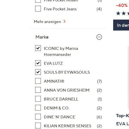
-40%
Five Pocket Jeans
(4)
Mehr anzeigen
In de
Marke
ICONIC by Marina
Hoermanseder
EVA LUTZ
SOULS BY EYWASOULS
AMINATI®
(7)
ANNA VON GRIESHEIM
(2)
BRUCE DARNELL
(1)
DENIM & CO.
(2)
Top-
DINE 'N' DANCE
(6)
EVA L
KILIAN KERNER SENSES
(2)