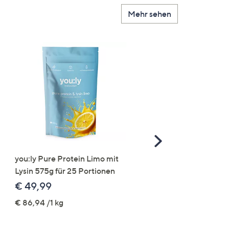
Mehr sehen
Scroll
Right
you:ly Pure Protein Limo mit
STRANDFEIN Punto-Ho
Lysin 575g für 25 Portionen
elastisch Rundumdehnb
Logo-Stickerei weites B
€ 49,99
€ 109,99
€ 86,94 /1 kg