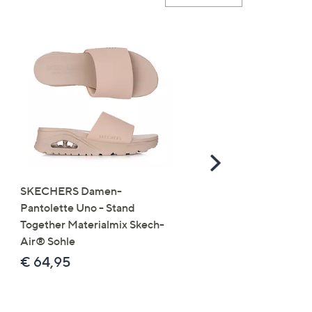
Scroll
Right
SKECHERS Damen-
JERYMOOD HOMEWEA
Pantolette Uno - Stand
Tops Mikrofaser Seitensc
Together Materialmix Skech-
leger weit
Air® Sohle
€ 24,99
€ 64,95