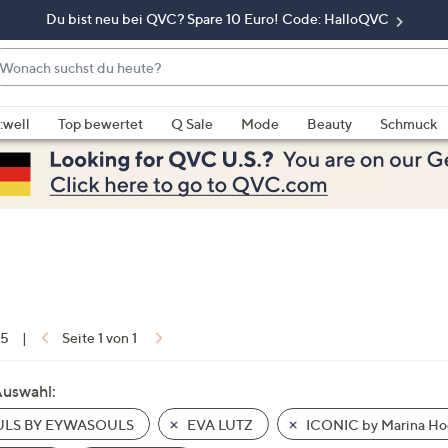
Du bist neu bei QVC? Spare 10 Euro! Code: HalloQVC
onach
chst
enn
u
rschläge
:well
Top bewertet
Q Sale
Mode
Beauty
Schmuck
eute?
rfügbar
nd,
erwenden
e
e
eiltasten
ach
ben
nd
 5
|
Seite 1 von 1
ach
nten
Auswahl:
der
LS BY EYWASOULS
EVA LUTZ
ICONIC by Marina Ho
ischen