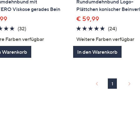
umdehnbund mit
Rundumdehnbund Logo-
RO Viskose gerades Bein
Plättchen konischer Beinver
,99
€ 59,99
4.7
32
4.7
24
(32)
(24)
von
Bewertungen
von
Bewertun
re Farben verfügbar
Weitere Farben verfügbar
5
5
n Warenkorb
In den Warenkorb
1