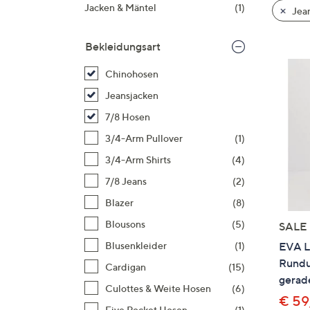
Si
Jacken & Mäntel
(1)
Jea
au
T
Bekleidungsart
G
n
Chinohosen
li
Jeansjacken
b
7/8 Hosen
re
3/4-Arm Pullover
(1)
u
di
3/4-Arm Shirts
(4)
an
7/8 Jeans
(2)
Blazer
(8)
Blousons
(5)
SALE
EVA L
Blusenkleider
(1)
Rundu
Cardigan
(15)
gerad
Culottes & Weite Hosen
(6)
€ 59
Five Pocket Hosen
(1)