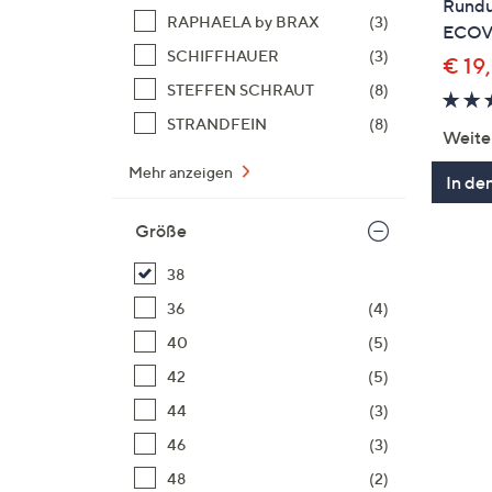
Rund
RAPHAELA by BRAX
(3)
ECOVE
SCHIFFHAUER
(3)
€ 19
STEFFEN SCHRAUT
(8)
STRANDFEIN
(8)
Weite
Mehr anzeigen
In de
Größe
38
36
(4)
40
(5)
42
(5)
44
(3)
46
(3)
48
(2)