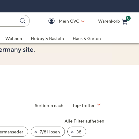
0
Mein QVC
Warenkorb
Einkaufswagen ist le
Wohnen
Hobby & Basteln
Haus & Garten
Sortieren nach:
Top-Treffer
Alle Filter aufheben
ermanseder
7/8 Hosen
38