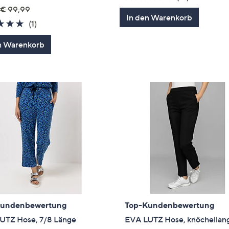
von
Bewertun
€ 99,99
In den Warenkorb
5
5.0
1
(1)
von
Bewertungen
n Warenkorb
5
Kundenbewertung
Top-Kundenbewertung
UTZ Hose, 7/8 Länge
EVA LUTZ Hose, knöchellan