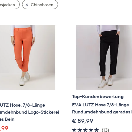
e
nsjacken
Chinohosen
f
ouch-
eräten
ach
nks
zw.
chts,
m
ese
zuzeigen.
Top-Kundenbewertung
EVA LUTZ Hose 7/8-Länge
UTZ Hose, 7/8-Länge
Rundumdehnbund gerades 
mdehnbund Logo-Stickerei
es Bein
€ 89,99
,99
5.0
13
(13)