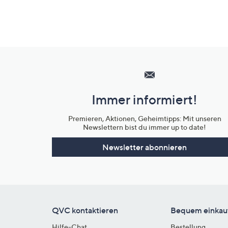
Hilfeseiten,
Service
und
Immer informiert!
Unternehmensinformationen
Premieren, Aktionen, Geheimtipps: Mit unseren
Newslettern bist du immer up to date!
Newsletter abonnieren
QVC kontaktieren
Bequem einkau
Hilfe-Chat
Bestellung