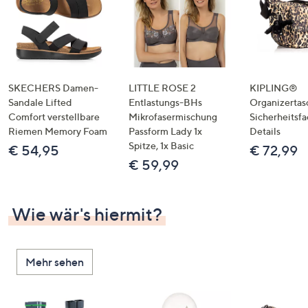
SKECHERS Damen-
LITTLE ROSE 2
KIPLING®
Sandale Lifted
Entlastungs-BHs
Organizertas
Comfort verstellbare
Mikrofasermischung
Sicherheitsf
Riemen Memory Foam
Passform Lady 1x
Details
Spitze, 1x Basic
€ 54,95
€ 72,99
€ 59,99
Wie wär's hiermit?
Mehr sehen