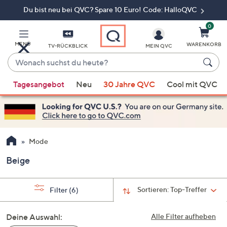
Du bist neu bei QVC? Spare 10 Euro! Code: HalloQVC
Zum
Hauptinhalt
springen
0
MENÜ
WARENKORB
TV-RÜCKBLICK
MEIN QVC
Wonach
suchst
Wenn
du
Tagesangebot
Neu
30 Jahre QVC
Cool mit QVC
Vorschläge
heute?
verfügbar
sind,
verwenden
Sie
Mode
die
Beige
Pfeiltasten
nach
oben
Sortieren:
Top-Treffer
Filter
(6)
und
nach
Deine Auswahl:
Alle Filter aufheben
unten