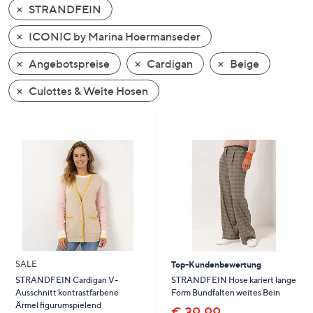
STRANDFEIN
oder
wischen
ICONIC by Marina Hoermanseder
Sie
auf
Angebotspreise
Cardigan
Beige
Touch-
Culottes & Weite Hosen
Geräten
nach
links
bzw.
rechts,
um
diese
anzuzeigen.
SALE
Top-Kundenbewertung
STRANDFEIN Hose kariert lange
STRANDFEIN Cardigan V-
Form Bundfalten weites Bein
Ausschnitt kontrastfarbene
Ärmel figurumspielend
€ 39,99