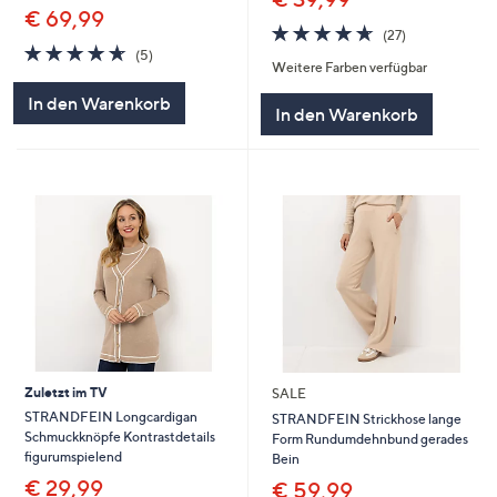
€ 69,99
4.6
27
(27)
von
Bewertungen
4.6
5
(5)
Weitere Farben verfügbar
5
von
Bewertungen
5
In den Warenkorb
In den Warenkorb
Zuletzt im TV
SALE
STRANDFEIN Longcardigan
STRANDFEIN Strickhose lange
Schmuckknöpfe Kontrastdetails
Form Rundumdehnbund gerades
figurumspielend
Bein
€ 29,99
€ 59,99