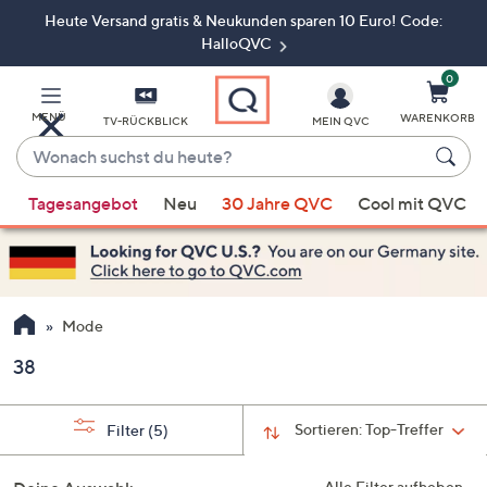
Heute Versand gratis & Neukunden sparen 10 Euro! Code:
Zum
Hauptinhalt
HalloQVC
springen
0
MENÜ
WARENKORB
TV-RÜCKBLICK
MEIN QVC
Wonach
suchst
Wenn
du
Tagesangebot
Neu
30 Jahre QVC
Cool mit QVC
Vorschläge
heute?
verfügbar
sind,
verwenden
Sie
Mode
die
38
Pfeiltasten
nach
oben
Sortieren:
Top-Treffer
Filter
(5)
und
nach
Alle Filter aufheben