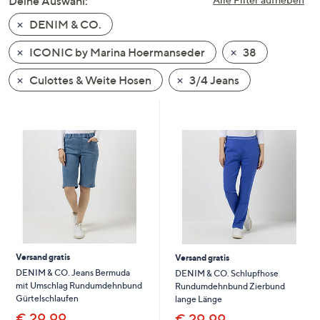
Deine Auswahl:
unten
DENIM & CO.
oder
wischen
ICONIC by Marina Hoermanseder
38
Sie
auf
Culottes & Weite Hosen
3/4 Jeans
Touch-
Geräten
nach
links
bzw.
rechts,
um
diese
anzuzeigen.
Versand gratis
Versand gratis
DENIM & CO. Jeans Bermuda
DENIM & CO. Schlupfhose
mit Umschlag Rundumdehnbund
Rundumdehnbund Zierbund
Gürtelschlaufen
lange Länge
€ 29,99
€ 29,99