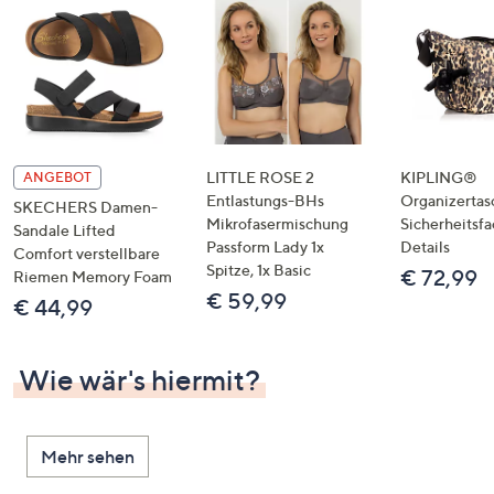
LITTLE ROSE 2
KIPLING®
ANGEBOT
Entlastungs-BHs
Organizertas
SKECHERS Damen-
Mikrofasermischung
Sicherheitsf
Sandale Lifted
Passform Lady 1x
Details
Comfort verstellbare
Spitze, 1x Basic
€ 72,99
Riemen Memory Foam
€ 59,99
€ 44,99
Wie wär's hiermit?
Mehr sehen