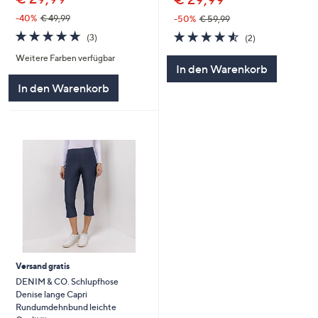
-40%
€ 49,99
-50%
€ 59,99
4.7
3
4.5
2
(3)
(2)
von
Bewertungen
von
Bewertungen
Weitere Farben verfügbar
5
5
In den Warenkorb
In den Warenkorb
Versand gratis
DENIM & CO. Schlupfhose
Denise lange Capri
Rundumdehnbund leichte