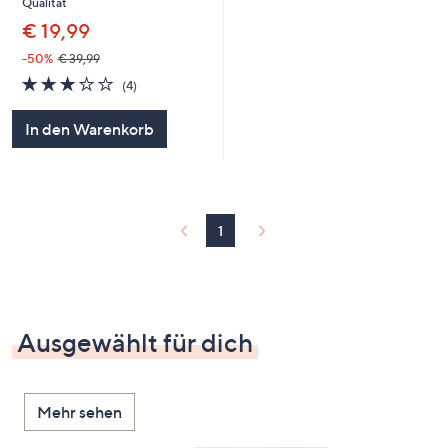
Qualität
€ 19,99
-50%
€ 39,99
3.0
4
(4)
von
Bewertungen
5
In den Warenkorb
1
Ausgewählt für dich
Mehr sehen