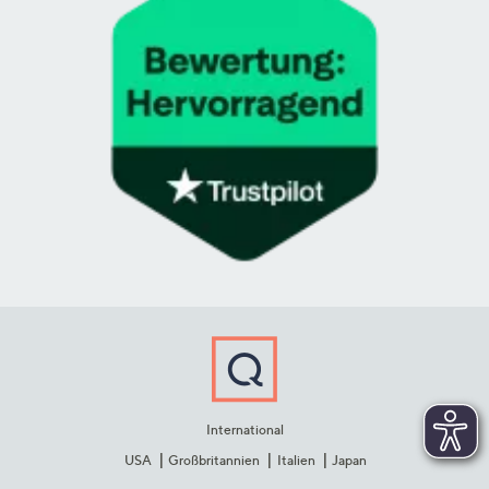
International
USA
Großbritannien
Italien
Japan