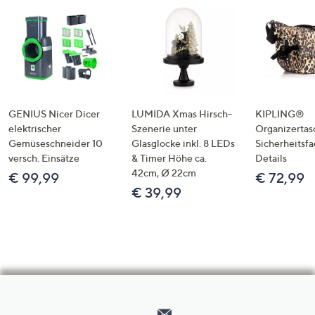
GENIUS Nicer Dicer
LUMIDA Xmas Hirsch-
KIPLING®
elektrischer
Szenerie unter
Organizertas
Gemüseschneider 10
Glasglocke inkl. 8 LEDs
Sicherheitsf
versch. Einsätze
& Timer Höhe ca.
Details
42cm, Ø 22cm
€ 99,99
€ 72,99
€ 39,99
Hilfeseiten,
Service