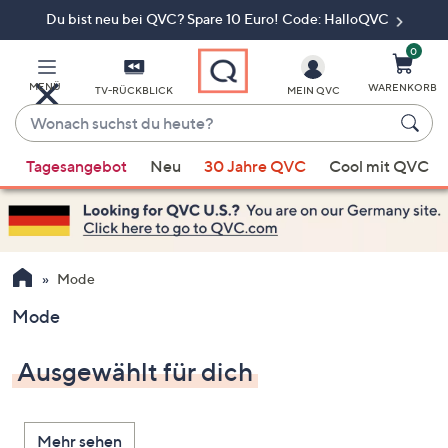
Du bist neu bei QVC? Spare 10 Euro! Code: HalloQVC
Zum
Hauptinhalt
springen
0
MENÜ
WARENKORB
TV-RÜCKBLICK
MEIN QVC
Wonach
suchst
Wenn
du
Tagesangebot
Neu
30 Jahre QVC
Cool mit QVC
Vorschläge
heute?
verfügbar
sind,
verwenden
Sie
Mode
die
Mode
Pfeiltasten
nach
Ausgewählt für dich
oben
und
nach
Mehr sehen
unten