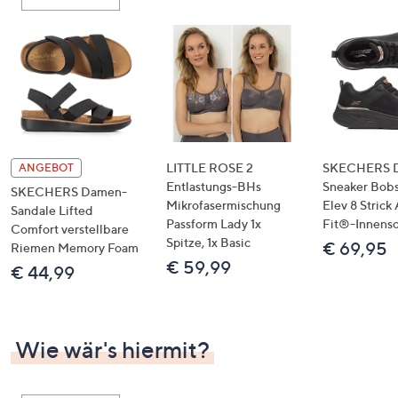
oder
wischen
Sie
auf
Touch-
Geräten
nach
links
LITTLE ROSE 2
SKECHERS 
ANGEBOT
bzw.
Entlastungs-BHs
Sneaker Bobs
SKECHERS Damen-
Mikrofasermischung
Elev 8 Strick
rechts,
Sandale Lifted
Passform Lady 1x
Fit®-Innens
um
Comfort verstellbare
Spitze, 1x Basic
€ 69,95
Riemen Memory Foam
diese
€ 59,99
€ 44,99
anzuzeigen.
Wie wär's hiermit?