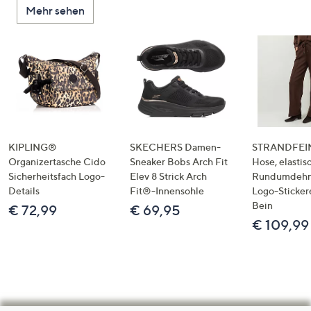
Mehr sehen
KIPLING®
SKECHERS Damen-
STRANDFEIN
Organizertasche Cido
Sneaker Bobs Arch Fit
Hose, elastis
Sicherheitsfach Logo-
Elev 8 Strick Arch
Rundumdeh
Details
Fit®-Innensohle
Logo-Sticker
Bein
€ 72,99
€ 69,95
€ 109,99