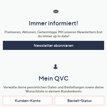
Hilfeseiten,
Service
und
Immer informiert!
Unternehmensinformationen
Premieren, Aktionen, Geheimtipps: Mit unseren Newslettern bist
du immer up to date!
Newsletter abonnieren
Mein QVC
Verwalte deine persönlichen Daten und Bestellungen sowie deine
Wunschliste in deinem Kundenkonto
Kunden-Konto
Bestell-Status