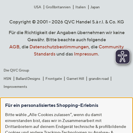
USA
Großbritannien
Italien
Japan
Copyright © 2001 - 2026 QVC Handel S.à r.l. & Co. KG
Für die Richtigkeit der Angaben übernehmen wir keine
Gewähr. Bitte beachte auch folgende
AGB
, die
Datenschutzbestimmungen
, die
Community
Standards
und das
Impressum
.
Die QVC Group
HSN
Ballard Designs
Frontgate
Garnet Hill
grandin road
Improvements
Für ein personalisiertes Shopping-Erlebnis
Bitte wähle „Alle Cookies zulassen“, wenn du damit
einverstanden bist, dass wir in Zusammenarbeit mit
Drittanbietern auf deinem Endgerät technische & profilbildende
Cookies und andere Tracking-Technologien zu Analyse- &