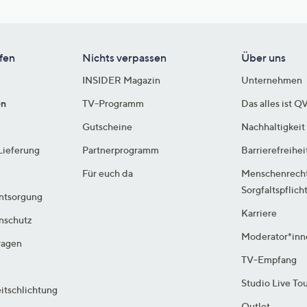
fen
Nichts verpassen
Über uns
INSIDER Magazin
Unternehmen
en
TV-Programm
Das alles ist Q
Gutscheine
Nachhaltigkeit
Lieferung
Partnerprogramm
Barrierefreihei
Für euch da
Menschenrech
Sorgfaltspflich
ntsorgung
Karriere
enschutz
Moderator*inn
ragen
TV-Empfang
Studio Live To
itschlichtung
Outlet