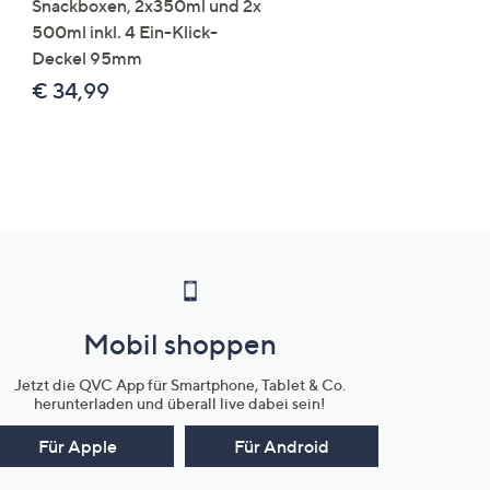
Snackboxen, 2x350ml und 2x
Lysin 575g für 25 Portio
500ml inkl. 4 Ein-Klick-
€ 49,99
Deckel 95mm
€ 86,94 /1 kg
€ 34,99
Mobil shoppen
Jetzt die QVC App für Smartphone, Tablet & Co.
herunterladen und überall live dabei sein!
Für Apple
Für Android