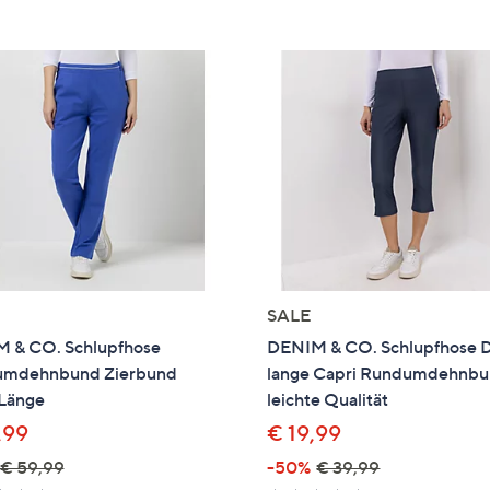
e
f
ouch-
eräten
ach
nks
zw.
chts,
m
ese
zuzeigen.
SALE
 & CO. Schlupfhose
DENIM & CO. Schlupfhose 
mdehnbund Zierbund
lange Capri Rundumdehnb
 Länge
leichte Qualität
,99
€ 19,99
€ 59,99
-50%
€ 39,99