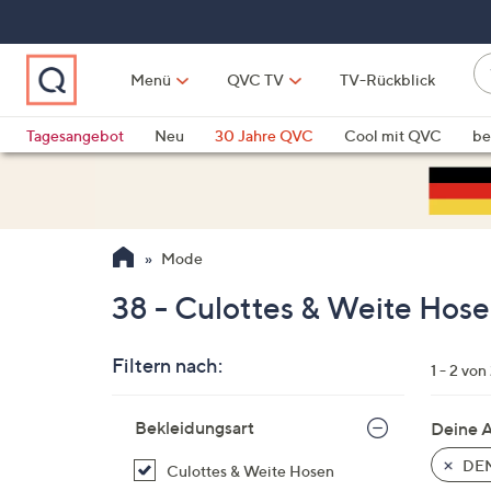
Zum
Hauptinhalt
springen
W
Menü
QVC TV
TV-Rückblick
su
W
d
Vo
Tagesangebot
Neu
30 Jahre QVC
Cool mit QVC
be
h
ve
QLINARISCH
Technik
si
v
Si
Mode
di
Pf
38 - Culottes & Weite Hos
n
o
Filtern nach:
u
1 - 2 von
n
Zur
u
Bekleidungsart
Deine 
Produktliste
o
springen
DEN
Culottes & Weite Hosen
w