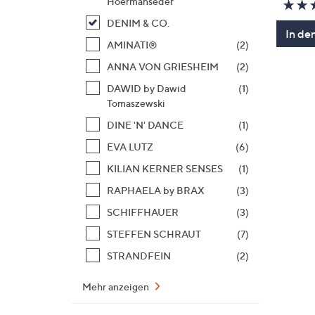
Hoermanseder
DENIM & CO.
In de
AMINATI®
(2)
ANNA VON GRIESHEIM
(2)
DAWID by Dawid
(1)
Tomaszewski
DINE 'N' DANCE
(1)
EVA LUTZ
(6)
KILIAN KERNER SENSES
(1)
RAPHAELA by BRAX
(3)
SCHIFFHAUER
(3)
STEFFEN SCHRAUT
(7)
STRANDFEIN
(2)
Mehr anzeigen