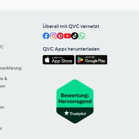
Überall mit QVC vernetzt
VC
QVC Apps herunterladen
tserklärung
te &
ten
en
ur