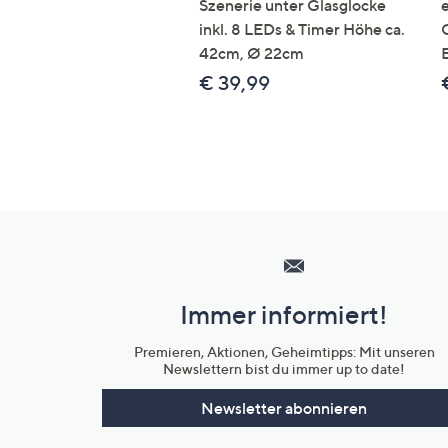
Szenerie unter Glasglocke
inkl. 8 LEDs & Timer Höhe ca.
42cm, Ø 22cm
€ 39,99
Hilfeseiten,
Service
und
Immer informiert!
Unternehmensinformationen
Premieren, Aktionen, Geheimtipps: Mit unseren
Newslettern bist du immer up to date!
Newsletter abonnieren