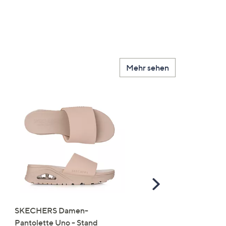
Mehr sehen
Scroll
Right
SKECHERS Damen-
JERYMOOD HOMEWEA
Pantolette Uno - Stand
Tops Mikrofaser Seitensc