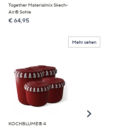
Together Materialmix Skech-
leger weit
Air® Sohle
€ 24,99
€ 64,95
Mehr sehen
Scroll
Right
KOCHBLUME® 4
you:ly Pure Protein Limo