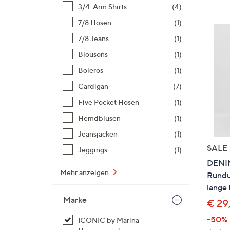
Si
3/4-Arm Shirts
(4)
au
7/8 Hosen
(1)
T
7/8 Jeans
(1)
G
n
Blousons
(1)
li
Boleros
(1)
b
Cardigan
(7)
re
Five Pocket Hosen
(1)
u
di
Hemdblusen
(1)
an
Jeansjacken
(1)
SALE
Jeggings
(1)
DENIM
Mehr anzeigen
Rundu
lange
Marke
€ 29
-50%
ICONIC by Marina