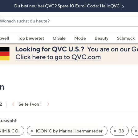
Du bist neu bei QVC? Spare 10 Euro! Code: HalloQVC
onach
chst
enn
u
rschläge
:well
Top bewertet
Q Sale
Mode
Beauty
Schmuck
eute?
rfügbar
nd,
erwenden
e
e
eiltasten
en
ach
ben
nd
 2
|
Seite 1 von 1
ach
nten
Auswahl:
der
IM & CO.
ICONIC by Marina Hoermanseder
38
ischen