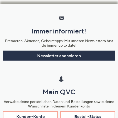
Hilfeseiten,
Service
und
Immer informiert!
Unternehmensinformationen
Premieren, Aktionen, Geheimtipps: Mit unseren Newslettern bist
du immer up to date!
Newsletter abonnieren
Mein QVC
Verwalte deine persönlichen Daten und Bestellungen sowie deine
Wunschliste in deinem Kundenkonto
Kunden-Konto
Bestell-Status