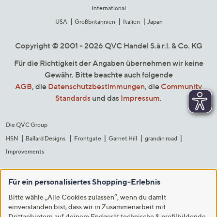
International
USA
Großbritannien
Italien
Japan
Copyright © 2001 - 2026 QVC Handel S.à r.l. & Co. KG
Für die Richtigkeit der Angaben übernehmen wir keine
Gewähr. Bitte beachte auch folgende
AGB
, die
Datenschutzbestimmungen
, die
Community
Standards
und das
Impressum
.
Die QVC Group
HSN
Ballard Designs
Frontgate
Garnet Hill
grandin road
Improvements
Für ein personalisiertes Shopping-Erlebnis
Bitte wähle „Alle Cookies zulassen“, wenn du damit
einverstanden bist, dass wir in Zusammenarbeit mit
Drittanbietern auf deinem Endgerät technische & profilbildende