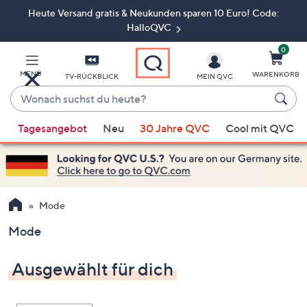
Heute Versand gratis & Neukunden sparen 10 Euro! Code:
Zum
Hauptinhalt
HalloQVC
springen
0
MENÜ
WARENKORB
TV-RÜCKBLICK
MEIN QVC
Wonach
suchst
Wenn
du
Tagesangebot
Neu
30 Jahre QVC
Cool mit QVC
Vorschläge
heute?
verfügbar
sind,
verwenden
Sie
Mode
die
Mode
Pfeiltasten
nach
Ausgewählt für dich
oben
und
nach