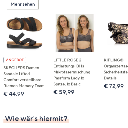
Mehr sehen
unten
oder
wischen
Sie
auf
Touch-
Geräten
nach
links
LITTLE ROSE 2
KIPLING®
ANGEBOT
bzw.
Entlastungs-BHs
Organizertas
SKECHERS Damen-
Mikrofasermischung
Sicherheitsf
rechts,
Sandale Lifted
Passform Lady 1x
Details
um
Comfort verstellbare
Spitze, 1x Basic
€ 72,99
Riemen Memory Foam
diese
€ 59,99
€ 44,99
anzuzeigen.
Wie wär's hiermit?