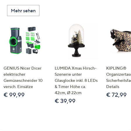
Mehr sehen
GENIUS Nicer Dicer
LUMIDA Xmas Hirsch-
KIPLING®
elektrischer
Szenerie unter
Organizertas
Gemüseschneider 10
Glasglocke inkl. 8 LEDs
Sicherheitsf
versch. Einsätze
& Timer Höhe ca.
Details
42cm, Ø 22cm
€ 99,99
€ 72,99
€ 39,99