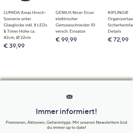
LUMIDA Xmas Hirsch-
GENIUS Nicer Dicer
KIPLING®
Szenerie unter
elektrischer
Organizertas
Glasglocke inkl. 8 LEDs
Gemüseschneider 10
Sicherheitsf
& Timer Höhe ca.
versch. Einsätze
Details
42cm, Ø 22cm
€ 99,99
€ 72,99
€ 39,99
Hilfeseiten,
Service
und
Immer informiert!
Unternehmensinformationen
Premieren, Aktionen, Geheimtipps: Mit unseren Newslettern bist
du immer up to date!