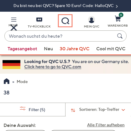
Du bist neu bei QVC? Spare 10 Euro! Code: HalloQVC
Zum
Hauptinhalt
springen
0
MENÜ
WARENKORB
TV-RÜCKBLICK
MEIN QVC
Wonach
suchst
Wenn
du
Tagesangebot
Neu
30 Jahre QVC
Cool mit QVC
Vorschläge
heute?
verfügbar
sind,
verwenden
Sie
Mode
die
38
Pfeiltasten
nach
oben
Sortieren:
Top-Treffer
Filter
(5)
und
nach
Deine Auswahl:
Alle Filter aufheben
unten