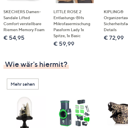
SKECHERS Damen-
LITTLE ROSE 2
KIPLING®
Sandale Lifted
Entlastungs-BHs
Organizertas
Comfort verstellbare
Mikrofasermischung
Sicherheitsf
Riemen Memory Foam
Passform Lady 1x
Details
Spitze, 1x Basic
€ 54,95
€ 72,99
€ 59,99
Wie wär's hiermit?
Mehr sehen