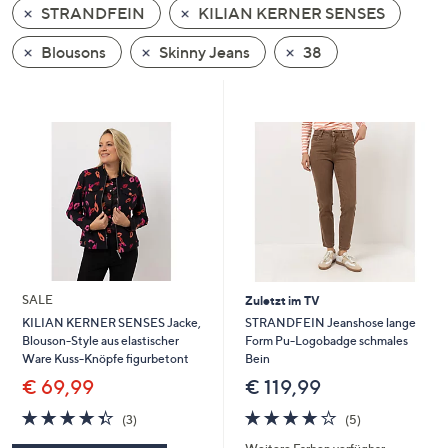
STRANDFEIN
KILIAN KERNER SENSES
oder
wischen
Blousons
Skinny Jeans
38
Sie
auf
Touch-
Geräten
nach
links
bzw.
rechts,
um
diese
SALE
Zuletzt im TV
anzuzeigen.
STRANDFEIN Jeanshose lange
KILIAN KERNER SENSES Jacke,
Form Pu-Logobadge schmales
Blouson-Style aus elastischer
Bein
Ware Kuss-Knöpfe figurbetont
€ 119,99
€ 69,99
3.8
5
4.3
3
(5)
(3)
von
Bewertungen
von
Bewertungen