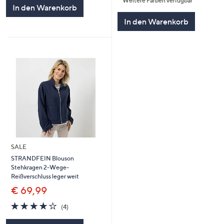
Weitere Farben verfügbar
5
5
In den Warenkorb
In den Warenkorb
SALE
STRANDFEIN Blouson
Stehkragen 2-Wege-
Reißverschluss leger weit
€ 69,99
3.8
4
(4)
von
Bewertungen
5