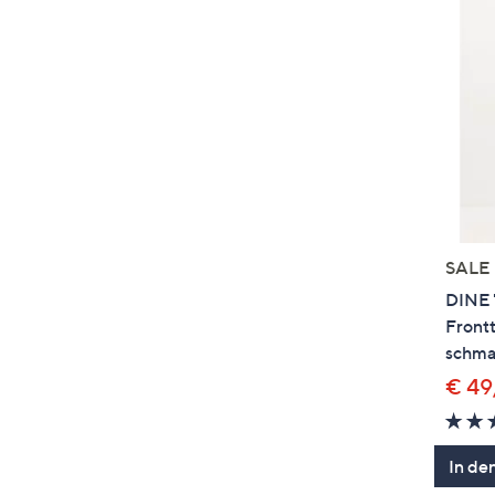
SALE
DINE 
Frontt
schma
€ 49
In de