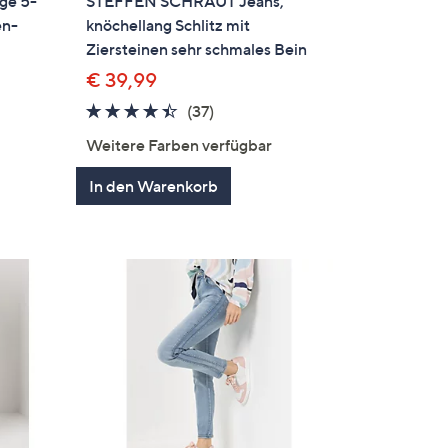
ge 5-
STEFFEN SCHRAUT Jeans,
en-
knöchellang Schlitz mit
Ziersteinen sehr schmales Bein
€ 39,99
4.3
37
(37)
en
von
Bewertungen
Weitere Farben verfügbar
5
In den Warenkorb