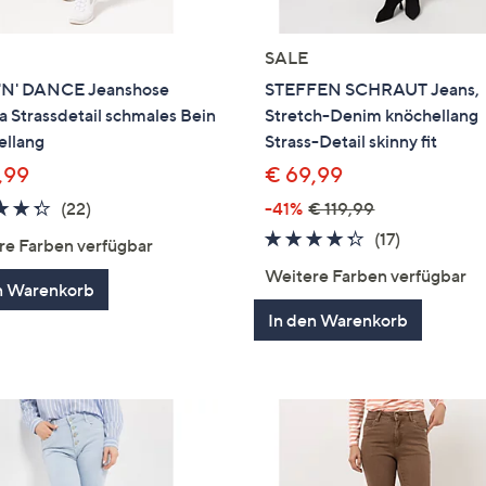
SALE
'N' DANCE Jeanshose
STEFFEN SCHRAUT Jeans,
 Strassdetail schmales Bein
Stretch-Denim knöchellang
ellang
Strass-Detail skinny fit
,99
€ 69,99
4.3
22
(22)
-41%
€ 119,99
von
Bewertungen
4.2
17
(17)
re Farben verfügbar
5
von
Bewertun
Weitere Farben verfügbar
n Warenkorb
5
In den Warenkorb