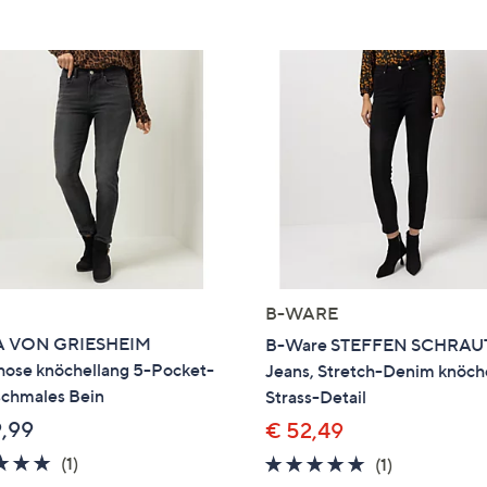
e
f
ouch-
eräten
ach
nks
zw.
chts,
m
ese
zuzeigen.
B-WARE
 VON GRIESHEIM
B-Ware STEFFEN SCHRAU
hose knöchellang 5-Pocket-
Jeans, Stretch-Denim knöch
schmales Bein
Strass-Detail
9,99
€ 52,49
5.0
1
(1)
5.0
1
(1)