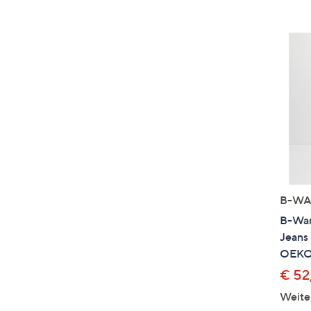
B-WA
B-Wa
Jeans
OEKO
€ 52
Weite