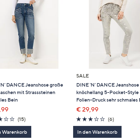
SALE
'N' DANCE Jeanshose große
DINE 'N' DANCE Jeanshose
aschen mit Strasssteinen
knöchellang 5-Pocket-Style
les Bein
Folien-Druck sehr schmales 
,99
€ 29,99
3.1
15
3.0
6
(15)
(6)
von
Bewertungen
von
Bewertung
n Warenkorb
In den Warenkorb
5
5