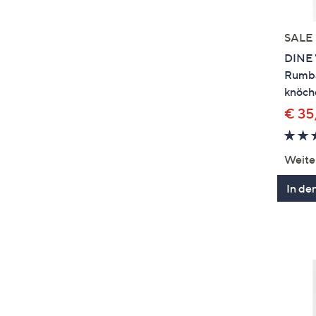
SALE
DINE 
Rumba
knöch
€ 35
Weite
In de