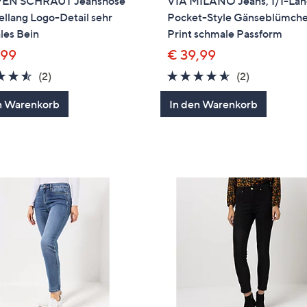
FEN SCHRAUT Jeanshose
VIA MILANO Jeans, 1/1-Län
llang Logo-Detail sehr
Pocket-Style Gänseblümch
les Bein
Print schmale Passform
,99
€ 39,99
4.5
2
4.5
2
(2)
(2)
von
Bewertungen
von
Bewertung
n Warenkorb
In den Warenkorb
5
5