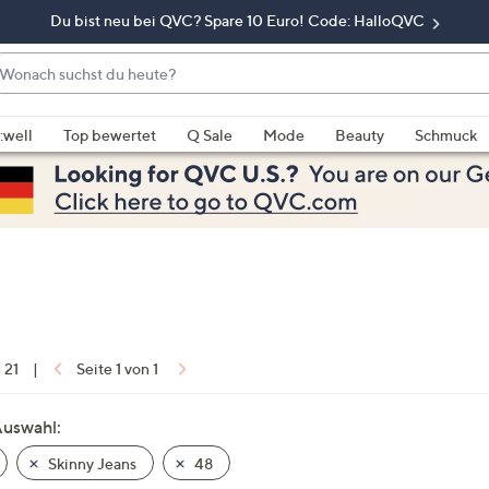
Du bist neu bei QVC? Spare 10 Euro! Code: HalloQVC
onach
chst
enn
u
rschläge
:well
Top bewertet
Q Sale
Mode
Beauty
Schmuck
eute?
rfügbar
nd,
erwenden
e
e
eiltasten
ach
ben
nd
n 21
|
Seite 1 von 1
ach
nten
Auswahl:
der
Skinny Jeans
48
ischen