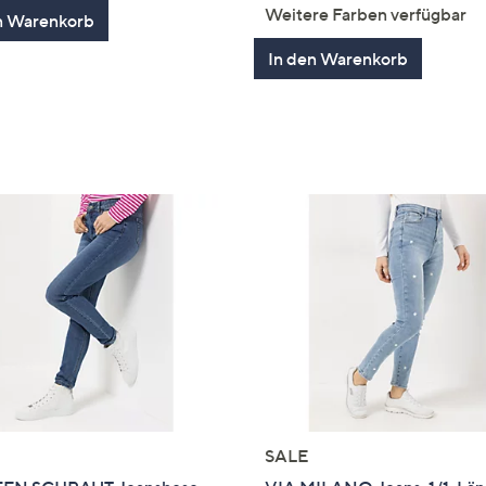
von
Bewertungen
von
Bewertung
Weitere Farben verfügbar
n Warenkorb
5
5
In den Warenkorb
SALE