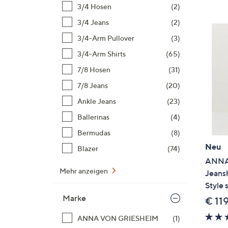
Si
3/4 Hosen
(2)
au
3/4 Jeans
(2)
T
3/4-Arm Pullover
(3)
G
n
3/4-Arm Shirts
(65)
li
7/8 Hosen
(31)
b
7/8 Jeans
(20)
re
Ankle Jeans
(23)
u
di
Ballerinas
(4)
an
Bermudas
(8)
Neu
Blazer
(74)
ANNA
Mehr anzeigen
Jeans
Style 
Marke
€ 11
ANNA VON GRIESHEIM
(1)