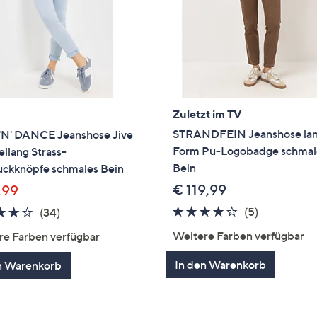
Zuletzt im TV
STRANDFEIN Jeanshose la
'N' DANCE Jeanshose Jive
Form Pu-Logobadge schmal
llang Strass-
Bein
ckknöpfe schmales Bein
€ 119,99
,99
3.8
5
3.9
34
(5)
(34)
von
Bewertung
von
Bewertungen
Weitere Farben verfügbar
re Farben verfügbar
5
5
In den Warenkorb
n Warenkorb