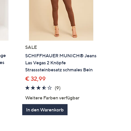
SALE
nge
SCHIFFHAUER MUNICH® Jeans
es
Las Vegas 2 Knöpfe
Strasssteinbesatz schmales Bein
€ 32,99
3.4
9
(9)
en
von
Bewertungen
Weitere Farben verfügbar
5
In den Warenkorb