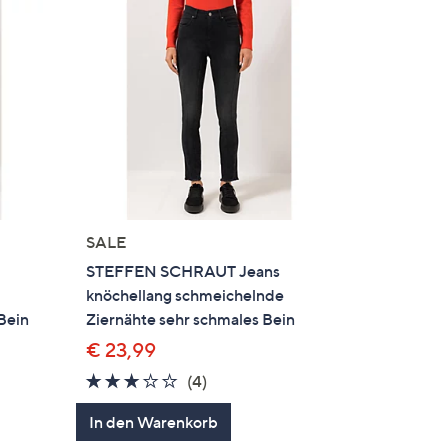
SALE
STEFFEN SCHRAUT Jeans
knöchellang schmeichelnde
Bein
Ziernähte sehr schmales Bein
€ 23,99
2.8
4
(4)
en
von
Bewertungen
In den Warenkorb
5