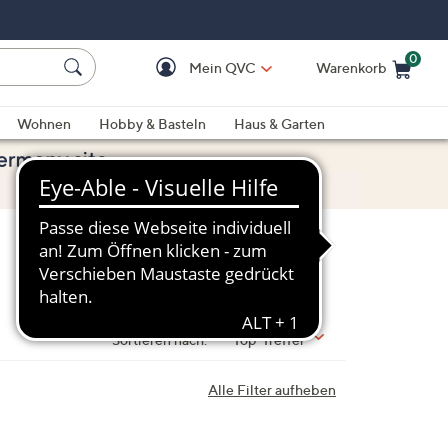
0
Mein QVC
Warenkorb
Einkaufswagen ist le
Wohnen
Hobby & Basteln
Haus & Garten
Sortieren nach:
Top-Treffer
Alle Filter aufheben