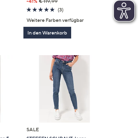
en
-41%
€ 119,99
4.7
3
(3)
von
Bewertungen
Weitere Farben verfügbar
5
In den Warenkorb
SALE