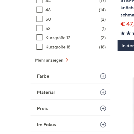
STEF
44
(17)
knöche
46
(14)
schma
50
(2)
€ 47
52
(1)
Kurzgröße 17
(2)
In de
Kurzgröße 18
(18)
Mehr anzeigen
Farbe
Material
Preis
Im Fokus