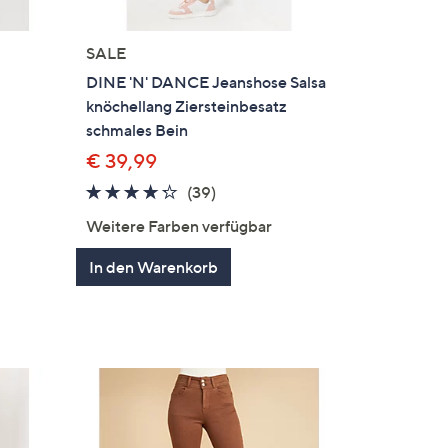
SALE
DINE 'N' DANCE Jeanshose Salsa
knöchellang Ziersteinbesatz
schmales Bein
€ 39,99
4.2
39
(39)
von
Bewertungen
Weitere Farben verfügbar
5
gen
In den Warenkorb