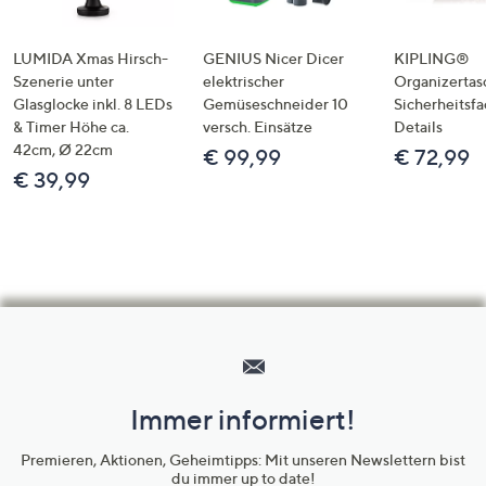
LUMIDA Xmas Hirsch-
GENIUS Nicer Dicer
KIPLING®
Szenerie unter
elektrischer
Organizertas
Glasglocke inkl. 8 LEDs
Gemüseschneider 10
Sicherheitsf
& Timer Höhe ca.
versch. Einsätze
Details
42cm, Ø 22cm
€ 99,99
€ 72,99
€ 39,99
Hilfeseiten,
Service
und
Immer informiert!
Unternehmensinformationen
Premieren, Aktionen, Geheimtipps: Mit unseren Newslettern bist
du immer up to date!