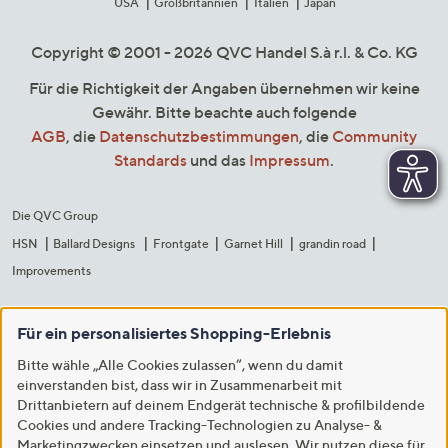
USA
Großbritannien
Italien
Japan
Copyright © 2001 - 2026 QVC Handel S.à r.l. & Co. KG
Für die Richtigkeit der Angaben übernehmen wir keine
Gewähr. Bitte beachte auch folgende
AGB
, die
Datenschutzbestimmungen
, die
Community
Standards
und das
Impressum
.
Die QVC Group
HSN
Ballard Designs
Frontgate
Garnet Hill
grandin road
Improvements
Für ein personalisiertes Shopping-Erlebnis
Bitte wähle „Alle Cookies zulassen“, wenn du damit
einverstanden bist, dass wir in Zusammenarbeit mit
Drittanbietern auf deinem Endgerät technische & profilbildende
Cookies und andere Tracking-Technologien zu Analyse- &
Marketingzwecken einsetzen und auslesen. Wir nutzen diese für