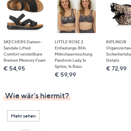
SKECHERS Damen-
LITTLE ROSE 2
KIPLING®
Sandale Lifted
Entlastungs-BHs
Organizertas
Comfort verstellbare
Mikrofasermischung
Sicherheitsf
Riemen Memory Foam
Passform Lady 1x
Details
Spitze, 1x Basic
€ 54,95
€ 72,99
€ 59,99
Wie wär's hiermit?
Mehr sehen