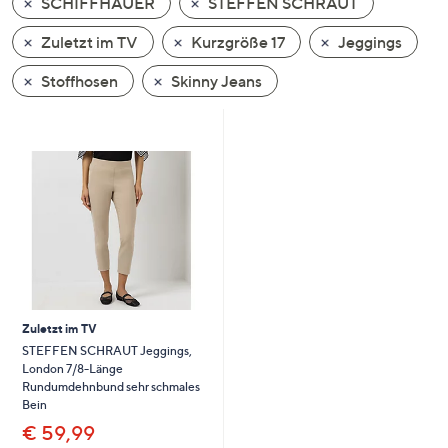
SCHIFFHAUER
STEFFEN SCHRAUT
oder
wischen
Zuletzt im TV
Kurzgröße 17
Jeggings
Sie
Stoffhosen
Skinny Jeans
auf
Touch-
Geräten
nach
links
bzw.
rechts,
um
diese
anzuzeigen.
Zuletzt im TV
STEFFEN SCHRAUT Jeggings,
London 7/8-Länge
Rundumdehnbund sehr schmales
Bein
€ 59,99