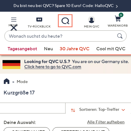
Du bist neu bei QVC? Spare 10 Euro! Code: HalloQVC
Zum
Hauptinhalt
springen
0
MENÜ
WARENKORB
TV-RÜCKBLICK
MEIN QVC
Wonach
suchst
Wenn
du
Tagesangebot
Neu
30 Jahre QVC
Cool mit QVC
Vorschläge
heute?
verfügbar
sind,
verwenden
Sie
Mode
die
Kurzgröße 17
Pfeiltasten
nach
oben
Sortieren:
Top-Treffer
und
Deine Auswahl:
nach
Alle Filter aufheben
unten