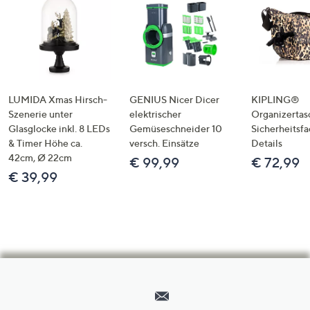
LUMIDA Xmas Hirsch-
GENIUS Nicer Dicer
KIPLING®
Szenerie unter
elektrischer
Organizertas
Glasglocke inkl. 8 LEDs
Gemüseschneider 10
Sicherheitsf
& Timer Höhe ca.
versch. Einsätze
Details
42cm, Ø 22cm
€ 99,99
€ 72,99
€ 39,99
Hilfeseiten,
Service