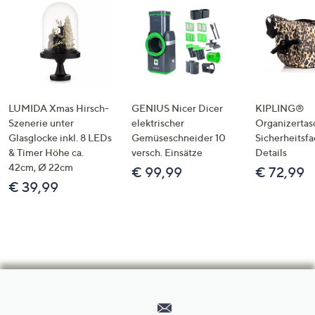
LUMIDA Xmas Hirsch-
GENIUS Nicer Dicer
KIPLING®
Szenerie unter
elektrischer
Organizertas
Glasglocke inkl. 8 LEDs
Gemüseschneider 10
Sicherheitsf
& Timer Höhe ca.
versch. Einsätze
Details
42cm, Ø 22cm
€ 99,99
€ 72,99
€ 39,99
Hilfeseiten,
Service