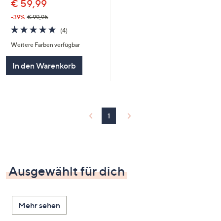
€ 59,99
-39%
€ 99,95
5.0
4
(4)
von
Bewertungen
Weitere Farben verfügbar
5
In den Warenkorb
1
Ausgewählt für dich
Mehr sehen