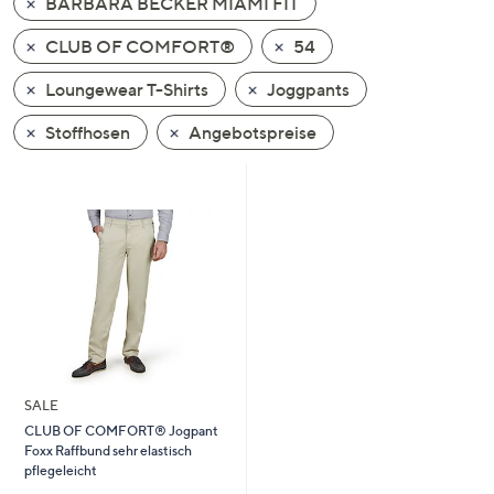
BARBARA BECKER MIAMI FIT
oder
wischen
CLUB OF COMFORT®
54
Sie
Loungewear T-Shirts
Joggpants
auf
Touch-
Stoffhosen
Angebotspreise
Geräten
nach
links
bzw.
rechts,
um
diese
anzuzeigen.
SALE
CLUB OF COMFORT® Jogpant
Foxx Raffbund sehr elastisch
pflegeleicht