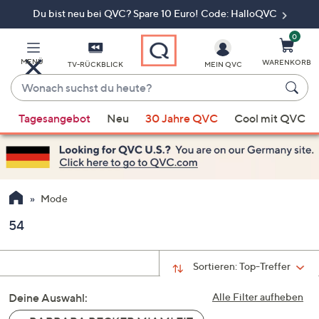
Du bist neu bei QVC? Spare 10 Euro! Code: HalloQVC
Zum
Hauptinhalt
springen
0
MENÜ
WARENKORB
TV-RÜCKBLICK
MEIN QVC
Wonach
suchst
Wenn
du
Tagesangebot
Neu
30 Jahre QVC
Cool mit QVC
Vorschläge
heute?
verfügbar
sind,
verwenden
Sie
Mode
die
54
Pfeiltasten
nach
oben
Sortieren:
Top-Treffer
und
Deine Auswahl:
nach
Alle Filter aufheben
unten