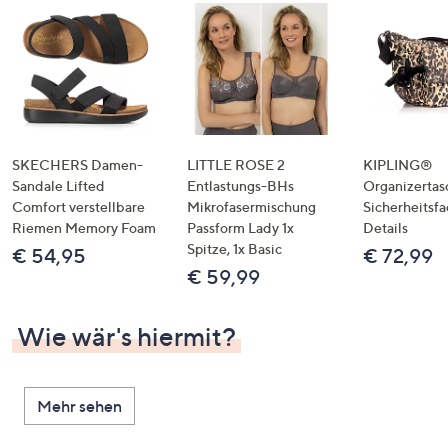
SKECHERS Damen-
LITTLE ROSE 2
KIPLING®
Sandale Lifted
Entlastungs-BHs
Organizertas
Comfort verstellbare
Mikrofasermischung
Sicherheitsf
Riemen Memory Foam
Passform Lady 1x
Details
Spitze, 1x Basic
€ 54,95
€ 72,99
€ 59,99
Wie wär's hiermit?
Mehr sehen