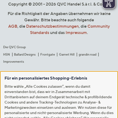
Copyright © 2001 - 2026 QVC Handel S.à r.l. & Co. KG
Für die Richtigkeit der Angaben übernehmen wir keine
Gewähr. Bitte beachte auch folgende
AGB
, die
Datenschutzbestimmungen
, die
Community
Standards
und das
Impressum
.
Die QVC Group
HSN
Ballard Designs
Frontgate
Garnet Hill
grandin road
Improvements
Für ein personalisiertes Shopping-Erlebnis
Bitte wähle „Alle Cookies zulassen“, wenn du damit
einverstanden bist, dass wir in Zusammenarbeit mit
Drittanbietern auf deinem Endgerät technische & profilbildende
Cookies und andere Tracking-Technologien zu Analyse- &
Marketingzwecken einsetzen und auslesen. Wir nutzen diese für
personalisierte und nicht-personalisierte Werbung. Wenn du dies
nicht wünschst, wähle „Alle Cookies ablehnen“ (für essenzielle