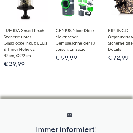
LUMIDA Xmas Hirsch-
GENIUS Nicer Dicer
KIPLING®
Szenerie unter
elektrischer
Organizertas
Glasglocke inkl. 8 LEDs
Gemüseschneider 10
Sicherheitsf
& Timer Höhe ca.
versch. Einsätze
Details
42cm, Ø 22cm
€ 99,99
€ 72,99
€ 39,99
Hilfeseiten,
Service
und
Immer informiert!
Unternehmensinformationen