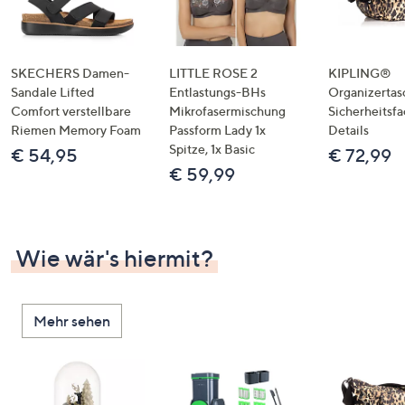
SKECHERS Damen-
LITTLE ROSE 2
KIPLING®
Sandale Lifted
Entlastungs-BHs
Organizertas
Comfort verstellbare
Mikrofasermischung
Sicherheitsf
Riemen Memory Foam
Passform Lady 1x
Details
Spitze, 1x Basic
€ 54,95
€ 72,99
€ 59,99
Wie wär's hiermit?
Mehr sehen