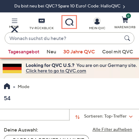
Du bist neu bei QVC? Spare 10 Euro! Code: HalloQVC
Zum
Hauptinhalt
springen
0
MENÜ
WARENKORB
TV-RÜCKBLICK
MEIN QVC
Wonach
suchst
Wenn
du
Tagesangebot
Neu
30 Jahre QVC
Cool mit QVC
Vorschläge
heute?
verfügbar
sind,
verwenden
Sie
Mode
die
54
Pfeiltasten
nach
oben
Sortieren:
Top-Treffer
und
Deine Auswahl:
nach
Alle Filter aufheben
unten