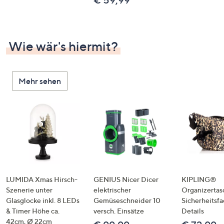
€ 59,99
Wie wär's hiermit?
Mehr sehen
LUMIDA Xmas Hirsch-
GENIUS Nicer Dicer
KIPLING®
Szenerie unter
elektrischer
Organizertas
Glasglocke inkl. 8 LEDs
Gemüseschneider 10
Sicherheitsf
& Timer Höhe ca.
versch. Einsätze
Details
42cm, Ø 22cm