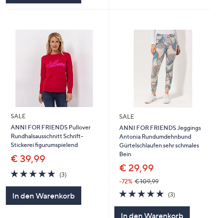
SALE
SALE
ANNI FOR FRIENDS Pullover
ANNI FOR FRIENDS Jeggings
Rundhalsausschnitt Schrift-
Antonia Rundumdehnbund
Stickerei figurumspielend
Gürtelschlaufen sehr schmales
Bein
€ 39,99
€ 29,99
4.7
3
(3)
von
Bewertungen
-72%
€ 109,99
5
4.7
3
(3)
In den Warenkorb
von
Bewertungen
5
In den Warenkorb