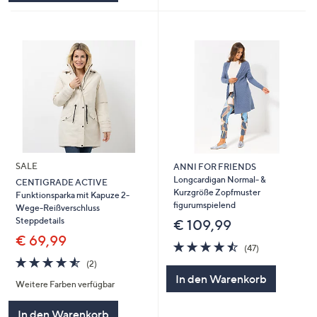
SALE
ANNI FOR FRIENDS
Longcardigan Normal- &
CENTIGRADE ACTIVE
Kurzgröße Zopfmuster
Funktionsparka mit Kapuze 2-
figurumspielend
Wege-Reißverschluss
Steppdetails
€ 109,99
€ 69,99
4.5
47
(47)
von
Bewertungen
4.5
2
(2)
5
von
Bewertungen
In den Warenkorb
Weitere Farben verfügbar
5
In den Warenkorb