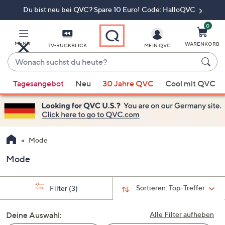
Du bist neu bei QVC? Spare 10 Euro! Code: HalloQVC
Zum
Hauptinhalt
springen
0
MENÜ
WARENKORB
TV-RÜCKBLICK
MEIN QVC
Wonach
suchst
Wenn
du
Tagesangebot
Neu
30 Jahre QVC
Cool mit QVC
Vorschläge
heute?
verfügbar
sind,
verwenden
Sie
Mode
die
Mode
Pfeiltasten
nach
oben
Sortieren:
Top-Treffer
Filter
(3)
und
nach
Deine Auswahl:
Alle Filter aufheben
unten