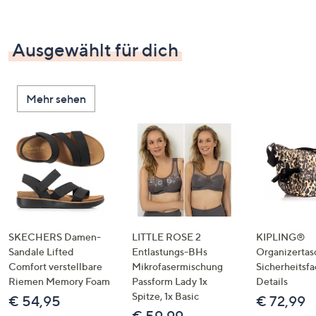
Ausgewählt für dich
Mehr sehen
SKECHERS Damen-
LITTLE ROSE 2
KIPLING®
Sandale Lifted
Entlastungs-BHs
Organizertas
Comfort verstellbare
Mikrofasermischung
Sicherheitsf
Riemen Memory Foam
Passform Lady 1x
Details
Spitze, 1x Basic
€ 54,95
€ 72,99