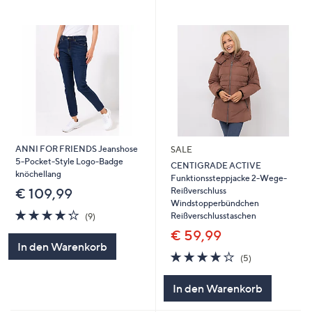
ANNI FOR FRIENDS Jeanshose
SALE
5-Pocket-Style Logo-Badge
CENTIGRADE ACTIVE
knöchellang
Funktionssteppjacke 2-Wege-
Reißverschluss
€ 109,99
Windstopperbündchen
4.2
9
Reißverschlusstaschen
(9)
von
Bewertungen
€ 59,99
5
In den Warenkorb
4.2
5
(5)
von
Bewertungen
5
In den Warenkorb