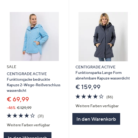
SALE
CENTIGRADE ACTIVE
Funktionsparka Lange Form
CENTIGRADE ACTIVE
abnehmbare Kapuze wasserdicht
Funktionsjacke bedruckte
Kapuze 2-Wege-Reißverschluss
€ 159,99
wasserdicht
4.1
86
(86)
€ 69,99
von
Bewertungen
Weitere Farben verfügbar
5
-46%
€ 129,99
4.1
31
(31)
In den Warenkorb
von
Bewertungen
Weitere Farben verfügbar
5