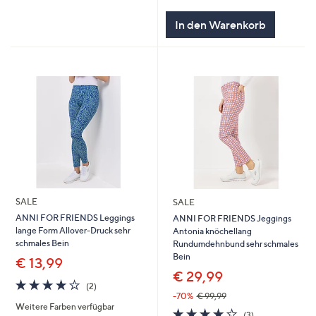
In den Warenkorb
SALE
SALE
ANNI FOR FRIENDS Leggings
ANNI FOR FRIENDS Jeggings
lange Form Allover-Druck sehr
Antonia knöchellang
schmales Bein
Rundumdehnbund sehr schmales
Bein
€ 13,99
€ 29,99
4.0
2
(2)
von
Bewertungen
-70%
€ 99,99
Weitere Farben verfügbar
5
4.0
3
(3)