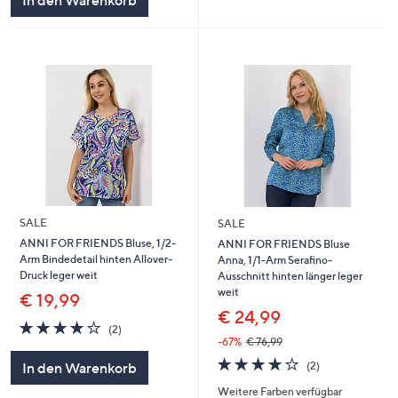
In den Warenkorb
SALE
SALE
ANNI FOR FRIENDS Bluse, 1/2-
ANNI FOR FRIENDS Bluse
Arm Bindedetail hinten Allover-
Anna, 1/1-Arm Serafino-
Druck leger weit
Ausschnitt hinten länger leger
weit
€ 19,99
€ 24,99
4.0
2
(2)
von
Bewertungen
-67%
€ 76,99
5
4.0
2
(2)
In den Warenkorb
von
Bewertungen
Weitere Farben verfügbar
5