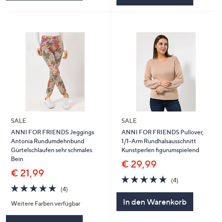
SALE
SALE
ANNI FOR FRIENDS Jeggings
ANNI FOR FRIENDS Pullover,
Antonia Rundumdehnbund
1/1-Arm Rundhalsausschnitt
Gürtelschlaufen sehr schmales
Kunstperlen figurumspielend
Bein
€ 29,99
€ 21,99
4.8
4
(4)
4.8
4
von
Bewertungen
(4)
von
Bewertungen
5
In den Warenkorb
Weitere Farben verfügbar
5