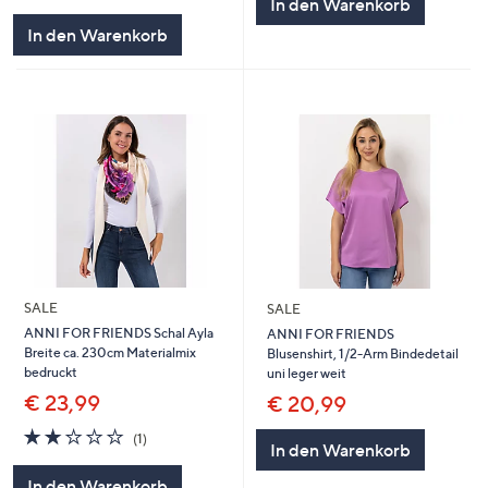
In den Warenkorb
In den Warenkorb
SALE
SALE
ANNI FOR FRIENDS Schal Ayla
ANNI FOR FRIENDS
Breite ca. 230cm Materialmix
Blusenshirt, 1/2-Arm Bindedetail
bedruckt
uni leger weit
€ 23,99
€ 20,99
2.0
1
(1)
In den Warenkorb
von
Bewertungen
5
In den Warenkorb