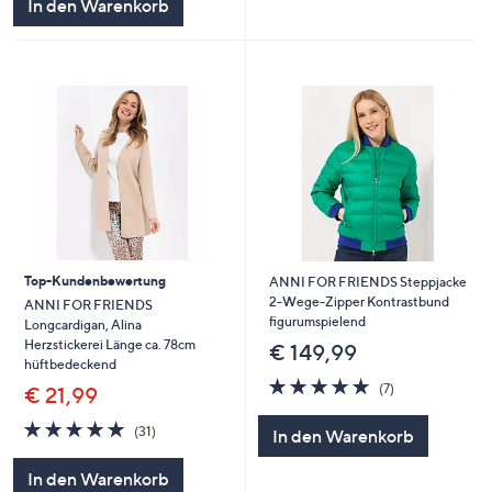
In den Warenkorb
Top-Kundenbewertung
ANNI FOR FRIENDS Steppjacke
2-Wege-Zipper Kontrastbund
ANNI FOR FRIENDS
figurumspielend
Longcardigan, Alina
Herzstickerei Länge ca. 78cm
€ 149,99
hüftbedeckend
4.7
7
(7)
€ 21,99
von
Bewertungen
5
4.7
31
(31)
In den Warenkorb
von
Bewertungen
5
In den Warenkorb