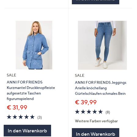
SALE
SALE
ANNI FOR FRIENDS
ANNI FOR FRIENDS Jeggings
Kurzmantel Druckknopfleiste
Arielle knöchellang
aufgesetzte Taschen
Gürtelschlaufen schmales Bein
figurumspielend
€ 39,99
€ 31,99
4.6
8
(8)
4.7
3
von
Bewertungen
(3)
Weitere Farben verfügbar
von
Bewertungen
5
5
In den Warenkorb
In den Warenkorb