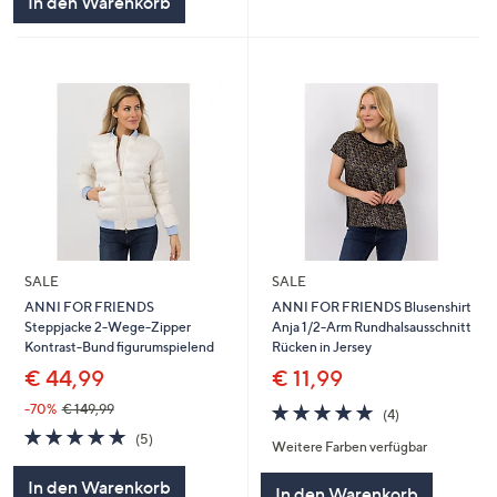
In den Warenkorb
SALE
SALE
ANNI FOR FRIENDS
ANNI FOR FRIENDS Blusenshirt
Steppjacke 2-Wege-Zipper
Anja 1/2-Arm Rundhalsausschnitt
Kontrast-Bund figurumspielend
Rücken in Jersey
€ 44,99
€ 11,99
5.0
4
-70%
€ 149,99
(4)
von
Bewertungen
5.0
5
(5)
Weitere Farben verfügbar
5
von
Bewertungen
5
In den Warenkorb
In den Warenkorb