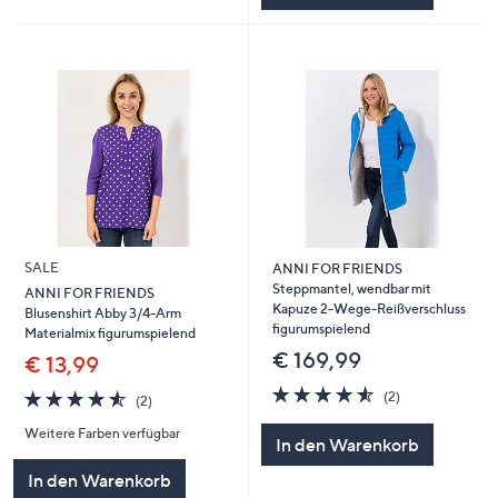
SALE
ANNI FOR FRIENDS
Steppmantel, wendbar mit
ANNI FOR FRIENDS
Kapuze 2-Wege-Reißverschluss
Blusenshirt Abby 3/4-Arm
figurumspielend
Materialmix figurumspielend
€ 169,99
€ 13,99
4.5
2
4.5
2
(2)
(2)
von
Bewertungen
von
Bewertungen
5
Weitere Farben verfügbar
5
In den Warenkorb
In den Warenkorb