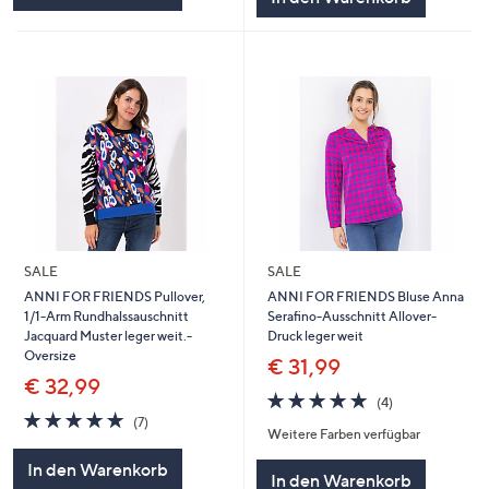
SALE
SALE
ANNI FOR FRIENDS Pullover,
ANNI FOR FRIENDS Bluse Anna
1/1-Arm Rundhalssauschnitt
Serafino-Ausschnitt Allover-
Jacquard Muster leger weit.-
Druck leger weit
Oversize
€ 31,99
€ 32,99
4.8
4
(4)
4.9
7
von
Bewertungen
(7)
Weitere Farben verfügbar
von
Bewertungen
5
5
In den Warenkorb
In den Warenkorb