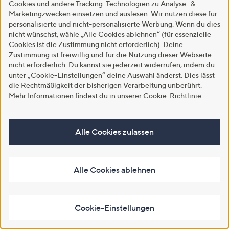
Cookies und andere Tracking-Technologien zu Analyse- &
Marketingzwecken einsetzen und auslesen. Wir nutzen diese für
personalisierte und nicht-personalisierte Werbung. Wenn du dies
nicht wünschst, wähle „Alle Cookies ablehnen“ (für essenzielle
Cookies ist die Zustimmung nicht erforderlich). Deine
Zustimmung ist freiwillig und für die Nutzung dieser Webseite
nicht erforderlich. Du kannst sie jederzeit widerrufen, indem du
International
unter „Cookie-Einstellungen“ deine Auswahl änderst. Dies lässt
die Rechtmäßigkeit der bisherigen Verarbeitung unberührt.
USA
Großbritannien
Italien
Japan
Mehr Informationen findest du in unserer
Cookie-Richtlinie
.
Copyright © 2001 - 2026 QVC Handel S.à r.l. & Co. KG
Für die Richtigkeit der Angaben übernehmen wir keine
Alle Cookies zulassen
Gewähr. Bitte beachte auch folgende
AGB
, die
Datenschutzbestimmungen
, die
Community
Standards
und das
Impressum
.
Alle Cookies ablehnen
Die QVC Group
Cookie-Einstellungen
HSN
Ballard Designs
Frontgate
Garnet Hill
grandin road
Improvements