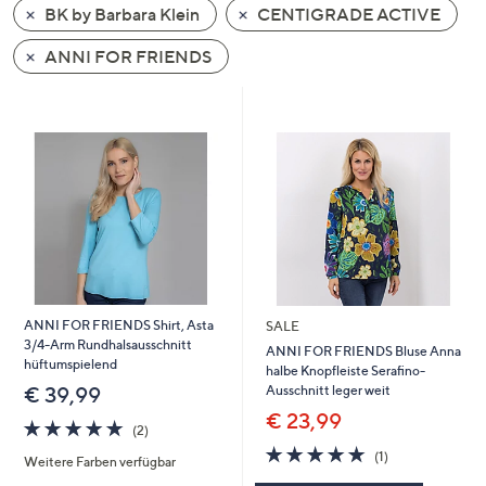
BK by Barbara Klein
CENTIGRADE ACTIVE
oder
wischen
ANNI FOR FRIENDS
Sie
auf
Touch-
Geräten
nach
links
bzw.
rechts,
um
diese
ANNI FOR FRIENDS Shirt, Asta
SALE
anzuzeigen.
3/4-Arm Rundhalsausschnitt
ANNI FOR FRIENDS Bluse Anna
hüftumspielend
halbe Knopfleiste Serafino-
Ausschnitt leger weit
€ 39,99
€ 23,99
5.0
2
(2)
von
Bewertungen
5.0
1
(1)
Weitere Farben verfügbar
5
von
Bewertungen