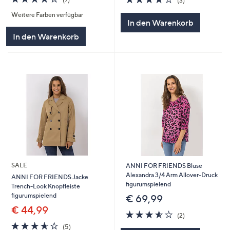
(3)
von
Bewertungen
von
Bewertungen
Weitere Farben verfügbar
5
5
In den Warenkorb
In den Warenkorb
SALE
ANNI FOR FRIENDS Bluse
Alexandra 3/4 Arm Allover-Druck
ANNI FOR FRIENDS Jacke
figurumspielend
Trench-Look Knopfleiste
figurumspielend
€ 69,99
€ 44,99
3.5
2
(2)
von
Bewertungen
3.6
5
(5)