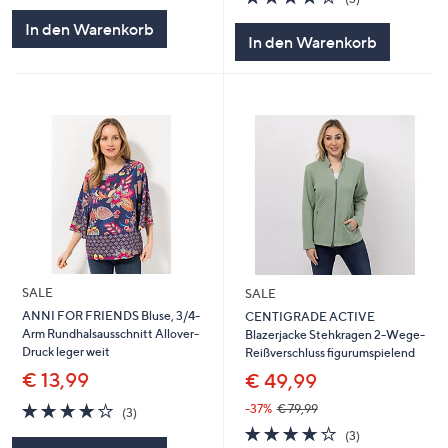
von
Bewertungen
In den Warenkorb
5
In den Warenkorb
SALE
SALE
ANNI FOR FRIENDS Bluse, 3/4-
CENTIGRADE ACTIVE
Arm Rundhalsausschnitt Allover-
Blazerjacke Stehkragen 2-Wege-
Druck leger weit
Reißverschluss figurumspielend
€ 13,99
€ 49,99
4.0
3
-37%
€ 79,99
(3)
von
Bewertungen
4.0
3
(3)
5
von
Bewertungen