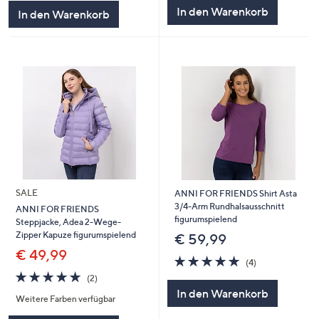
5
In den Warenkorb
In den Warenkorb
SALE
ANNI FOR FRIENDS Shirt Asta
3/4-Arm Rundhalsausschnitt
ANNI FOR FRIENDS
figurumspielend
Steppjacke, Adea 2-Wege-
Zipper Kapuze figurumspielend
€ 59,99
€ 49,99
5.0
4
(4)
von
Bewertungen
5.0
2
(2)
5
von
Bewertungen
In den Warenkorb
Weitere Farben verfügbar
5