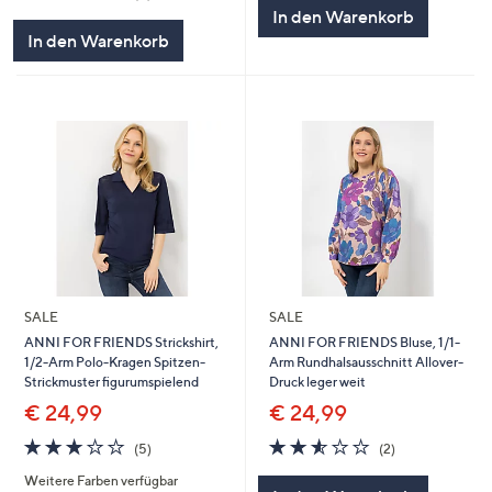
5
von
Bewertungen
In den Warenkorb
5
In den Warenkorb
SALE
SALE
ANNI FOR FRIENDS Strickshirt,
ANNI FOR FRIENDS Bluse, 1/1-
1/2-Arm Polo-Kragen Spitzen-
Arm Rundhalsausschnitt Allover-
Strickmuster figurumspielend
Druck leger weit
€ 24,99
€ 24,99
3.0
5
2.5
2
(5)
(2)
von
Bewertungen
von
Bewertungen
Weitere Farben verfügbar
5
5