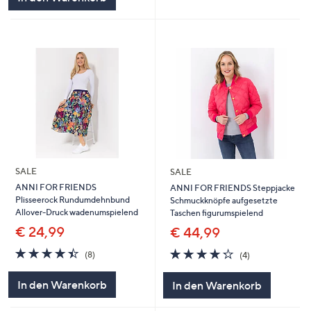
SALE
SALE
ANNI FOR FRIENDS
ANNI FOR FRIENDS Steppjacke
Plisseerock Rundumdehnbund
Schmuckknöpfe aufgesetzte
Allover-Druck wadenumspielend
Taschen figurumspielend
€ 24,99
€ 44,99
4.4
8
4.2
4
(8)
(4)
von
Bewertungen
von
Bewertungen
5
5
In den Warenkorb
In den Warenkorb