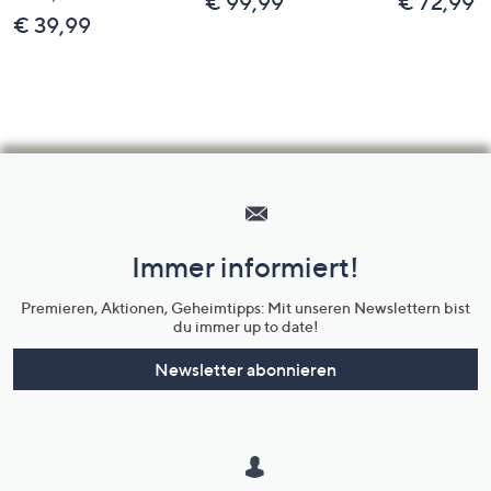
€ 99,99
€ 72,99
€ 39,99
Hilfeseiten,
Service
und
Immer informiert!
Unternehmensinformationen
Premieren, Aktionen, Geheimtipps: Mit unseren Newslettern bist
du immer up to date!
Newsletter abonnieren