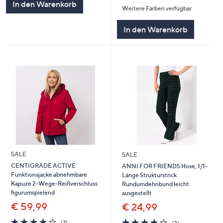
In den Warenkorb
Weitere Farben verfügbar
5
In den Warenkorb
SALE
SALE
CENTIGRADE ACTIVE
ANNI FOR FRIENDS Hose, 1/1-
Funktionsjacke abnehmbare
Länge Strukturstrick
Kapuze 2-Wege-Reißverschluss
Rundumdehnbund leicht
figurumspielend
ausgestellt
€ 59,99
€ 24,99
3.9
7
3.7
3
(7)