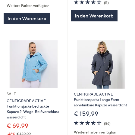
von
Bewertungen
4.2
5
(5)
Weitere Farben verfügbar
5
von
Bewertungen
5
In den Warenkorb
In den Warenkorb
SALE
CENTIGRADE ACTIVE
Funktionsparka Lange Form
CENTIGRADE ACTIVE
abnehmbare Kapuze wasserdicht
Funktionsjacke bedruckte
Kapuze 2-Wege-Reißverschluss
€ 159,99
wasserdicht
4.1
86
(86)
€ 69,99
von
Bewertungen
Weitere Farben verfügbar
5
-46%
€ 129,99