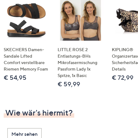
SKECHERS Damen-
LITTLE ROSE 2
KIPLING®
Sandale Lifted
Entlastungs-BHs
Organizertas
Comfort verstellbare
Mikrofasermischung
Sicherheitsf
Riemen Memory Foam
Passform Lady 1x
Details
Spitze, 1x Basic
€ 54,95
€ 72,99
€ 59,99
Wie wär's hiermit?
Mehr sehen