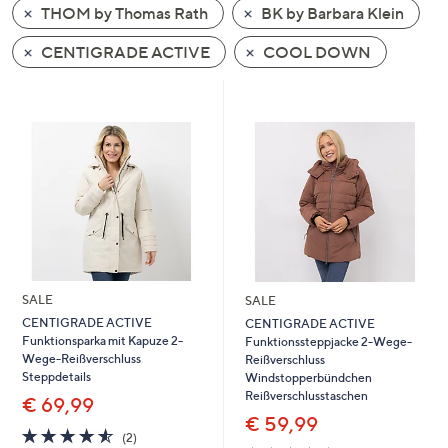
THOM by Thomas Rath
BK by Barbara Klein
oder
wischen
CENTIGRADE ACTIVE
COOL DOWN
Sie
auf
Touch-
Geräten
nach
links
bzw.
rechts,
um
diese
SALE
SALE
anzuzeigen.
CENTIGRADE ACTIVE
CENTIGRADE ACTIVE
Funktionsparka mit Kapuze 2-
Funktionssteppjacke 2-Wege-
Wege-Reißverschluss
Reißverschluss
Steppdetails
Windstopperbündchen
Reißverschlusstaschen
€ 69,99
€ 59,99
4.5
2
(2)