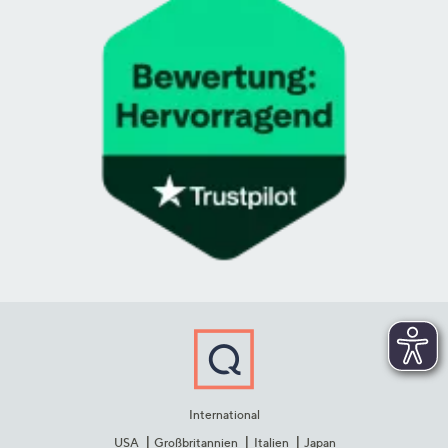
International
USA
Großbritannien
Italien
Japan