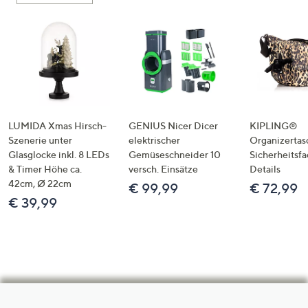
LUMIDA Xmas Hirsch-
GENIUS Nicer Dicer
KIPLING®
Szenerie unter
elektrischer
Organizertas
Glasglocke inkl. 8 LEDs
Gemüseschneider 10
Sicherheitsf
& Timer Höhe ca.
versch. Einsätze
Details
42cm, Ø 22cm
€ 99,99
€ 72,99
€ 39,99
Hilfeseiten,