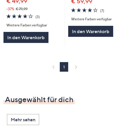
€ 49,99
€ 59,99
3.9
7
-37%
€ 79,99
(7)
von
Bewertungen
4.0
3
(3)
Weitere Farben verfügbar
5
von
Bewertungen
Weitere Farben verfügbar
5
In den Warenkorb
In den Warenkorb
1
Ausgewählt für dich
Mehr sehen