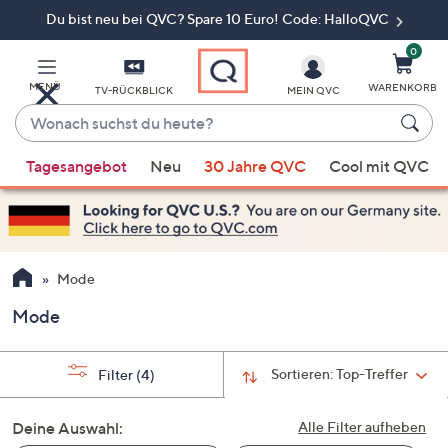
Du bist neu bei QVC? Spare 10 Euro! Code: HalloQVC
Zum
Hauptinhalt
springen
0
MENÜ
WARENKORB
TV-RÜCKBLICK
MEIN QVC
Wonach
suchst
Wenn
du
Tagesangebot
Neu
30 Jahre QVC
Cool mit QVC
Vorschläge
heute?
verfügbar
sind,
verwenden
Sie
Mode
die
Mode
Pfeiltasten
nach
oben
Sortieren:
Top-Treffer
Filter
(4)
und
nach
Deine Auswahl:
Alle Filter aufheben
unten