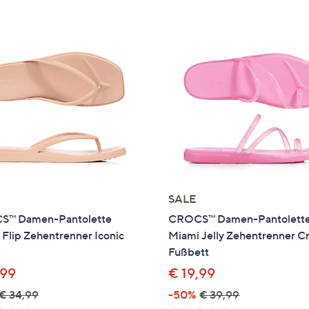
e
f
ouch-
eräten
ach
nks
zw.
chts,
m
ese
zuzeigen.
SALE
™ Damen-Pantolette
CROCS™ Damen-Pantolett
Flip Zehentrenner Iconic
Miami Jelly Zehentrenner Cr
Fußbett
,99
€ 19,99
€ 34,99
-50%
€ 39,99