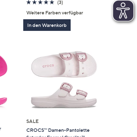
4.7
3
(3)
en
von
Bewertungen
Weitere Farben verfügbar
5
In den Warenkorb
SALE
r
CROCS™ Damen-Pantolette