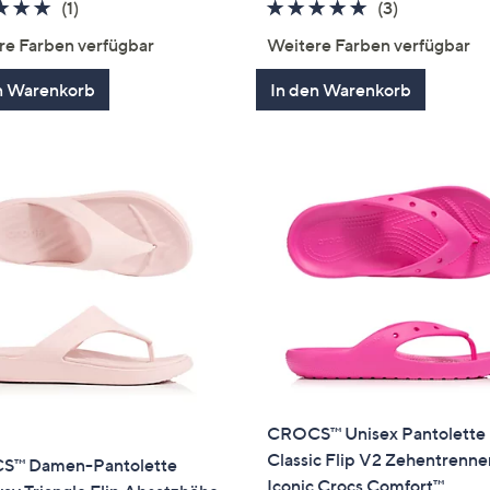
5.0
1
4.7
3
(1)
(3)
von
Bewertungen
von
Bewertung
re Farben verfügbar
Weitere Farben verfügbar
5
5
n Warenkorb
In den Warenkorb
CROCS™ Unisex Pantolette
Classic Flip V2 Zehentrenne
™ Damen-Pantolette
Iconic Crocs Comfort™