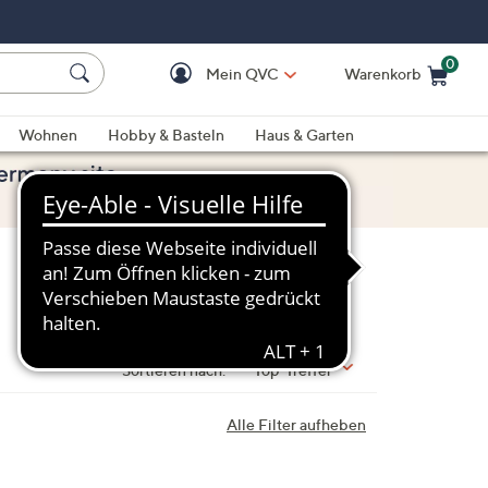
0
Mein QVC
Warenkorb
Einkaufswagen ist le
Wohnen
Hobby & Basteln
Haus & Garten
Sortieren nach:
Top-Treffer
Alle Filter aufheben