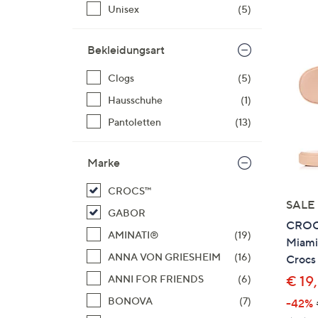
Si
Unisex
(5)
au
T
Bekleidungsart
G
n
Clogs
(5)
li
Hausschuhe
(1)
b
Pantoletten
(13)
re
u
di
Marke
an
CROCS™
SALE
GABOR
CROCS
AMINATI®
(19)
Miami 
ANNA VON GRIESHEIM
(16)
Crocs
€ 19
ANNI FOR FRIENDS
(6)
BONOVA
(7)
-42%