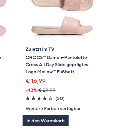
Zuletzt im TV
CROCS™ Damen-Pantolette
h
Crocs All Day Slide geprägtes
Logo Mellow™ Fußbett
€ 16,99
-43%
€ 29,99
gen
4.2
30
(30)
von
Bewertungen
Weitere Farben verfügbar
5
In den Warenkorb