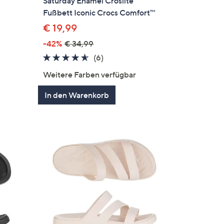
Saturday Enamel Croslite™
Fußbett Iconic Crocs Comfort™
€ 19,99
en
-42%
€ 34,99
4.5
6
(6)
von
Bewertungen
Weitere Farben verfügbar
5
In den Warenkorb