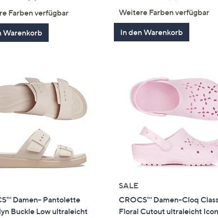
von
Bewertung
von
Bewertungen
Weitere Farben verfügbar
re Farben verfügbar
5
5
In den Warenkorb
n Warenkorb
SALE
™ Damen- Pantolette
CROCS™ Damen-Cloq Class
yn Buckle Low ultraleicht
Floral Cutout ultraleicht Icon