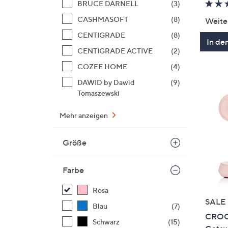
BRUCE DARNELL
(3)
CASHMASOFT
(8)
Weite
CENTIGRADE
(8)
In de
CENTIGRADE ACTIVE
(2)
COZEE HOME
(4)
DAWID by Dawid
(9)
Tomaszewski
Mehr anzeigen
Größe
Farbe
Rosa
SALE
Blau
(7)
CROCS
Schwarz
(15)