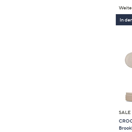
Weite
In de
SALE
CROCS
Brookl