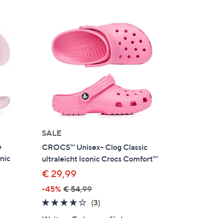
SALE
e
CROCS™ Unisex- Clog Classic
onic
ultraleicht Iconic Crocs Comfort™
€ 29,99
-45%
€ 54,99
3.7
3
(3)
von
Bewertungen