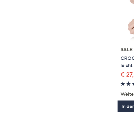
SALE
CROCS
leicht
€ 27
Weite
In de