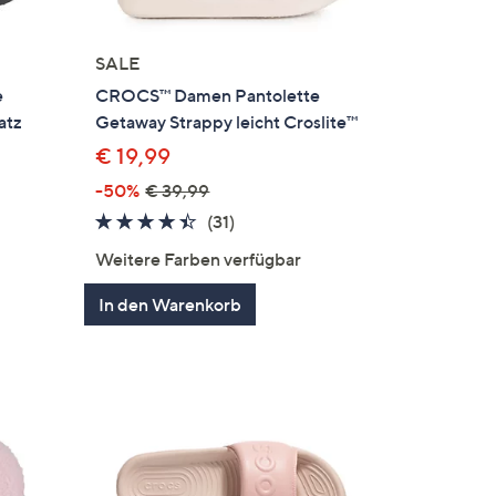
SALE
e
CROCS™ Damen Pantolette
atz
Getaway Strappy leicht Croslite™
€ 19,99
-50%
€ 39,99
4.3
31
(31)
von
Bewertungen
Weitere Farben verfügbar
en
5
In den Warenkorb