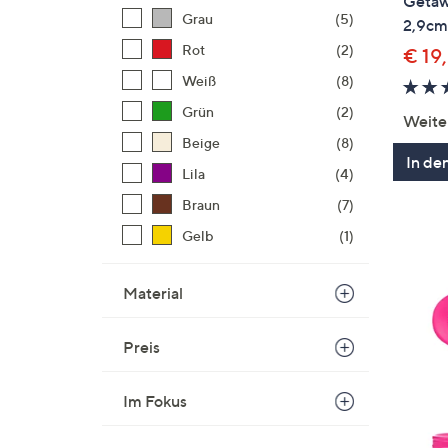
Getaw
Grau
(5)
2,9cm
Rot
(2)
€ 19
Weiß
(8)
Grün
(2)
Weite
Beige
(8)
In de
Lila
(4)
Braun
(7)
Gelb
(1)
Material
Preis
Im Fokus