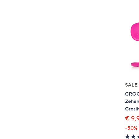
SALE
CROCS
Zehen
Crosli
€ 9,
-50%