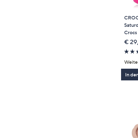
CROCS
Saturd
Crocs
€ 29
Weite
In de