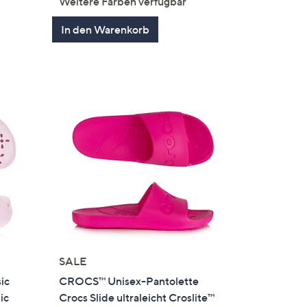
Weitere Farben verfügbar
en
5
In den Warenkorb
SALE
ic
CROCS™ Unisex-Pantolette
ic
Crocs Slide ultraleicht Croslite™