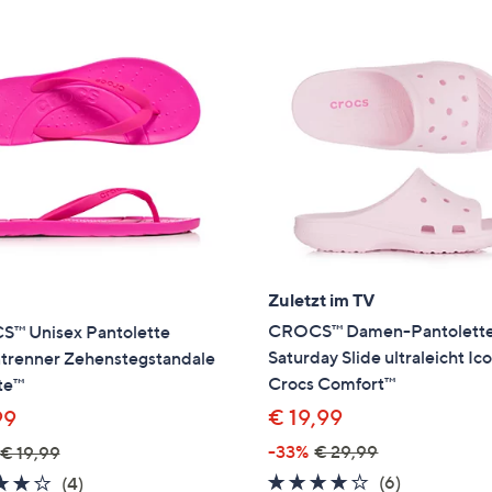
Zuletzt im TV
CROCS™ Damen-Pantolett
™ Unisex Pantolette
Saturday Slide ultraleicht Ic
trenner Zehenstegstandale
Crocs Comfort™
te™
€ 19,99
99
-33%
€ 29,99
€ 19,99
3.8
6
4.0
4
(6)
(4)