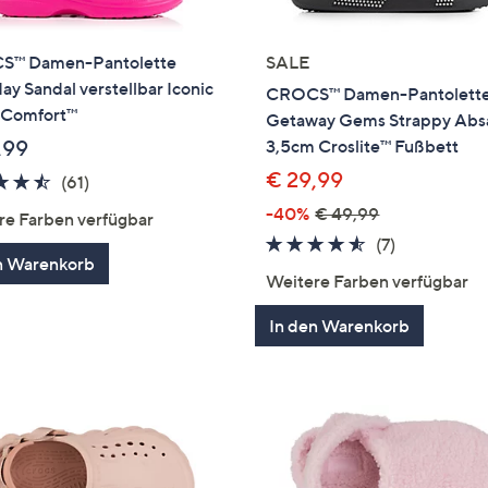
™ Damen-Pantolette
SALE
ay Sandal verstellbar Iconic
CROCS™ Damen-Pantolett
 Comfort™
Getaway Gems Strappy Abs
,99
3,5cm Croslite™ Fußbett
€ 29,99
4.5
61
(61)
von
Bewertungen
-40%
€ 49,99
re Farben verfügbar
5
4.4
7
(7)
n Warenkorb
von
Bewertung
Weitere Farben verfügbar
5
In den Warenkorb