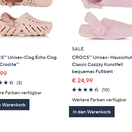
SALE
™ Unisex-Clog Echo Clog
CROCS™ Unisex- Hausschu
 Croslite™
Classic Cozzzy Kunstfell
bequemes Fußbett
,99
€ 24,99
4.3
3
(3)
von
Bewertungen
4.3
10
(10)
re Farben verfügbar
5
von
Bewertun
Weitere Farben verfügbar
5
n Warenkorb
In den Warenkorb