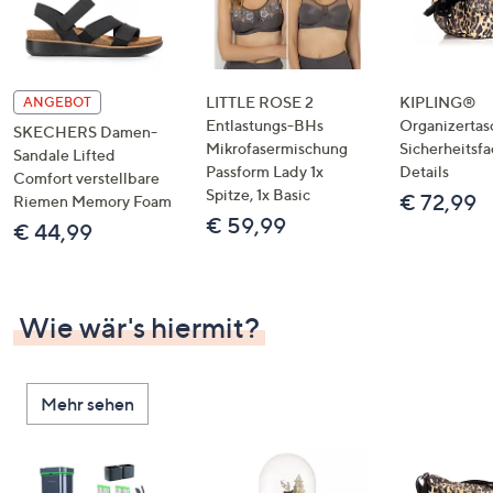
LITTLE ROSE 2
KIPLING®
ANGEBOT
Entlastungs-BHs
Organizertas
SKECHERS Damen-
Mikrofasermischung
Sicherheitsf
Sandale Lifted
Passform Lady 1x
Details
Comfort verstellbare
Spitze, 1x Basic
€ 72,99
Riemen Memory Foam
€ 59,99
€ 44,99
Wie wär's hiermit?
Mehr sehen