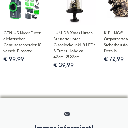
GENIUS Nicer Dicer
LUMIDA Xmas Hirsch-
KIPLING®
elektrischer
Szenerie unter
Organizertas
Gemüseschneider 10
Glasglocke inkl. 8 LEDs
Sicherheitsf
versch. Einsätze
& Timer Höhe ca.
Details
42cm, Ø 22cm
€ 99,99
€ 72,99
€ 39,99
Hilfeseiten,
Service
und
Immer informiert!