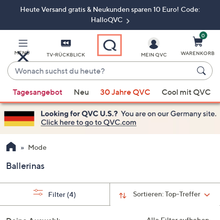
Heute Versand gratis & Neukunden sparen 10 Euro! Code:
Zum
Hauptinhalt
HalloQVC
springen
0
MENÜ
WARENKORB
TV-RÜCKBLICK
MEIN QVC
Wonach
suchst
Wenn
du
Tagesangebot
Neu
30 Jahre QVC
Cool mit QVC
Vorschläge
heute?
verfügbar
sind,
verwenden
Sie
Mode
die
Ballerinas
Pfeiltasten
nach
oben
Sortieren:
Top-Treffer
Filter
(4)
und
nach
Alle Filter aufheben