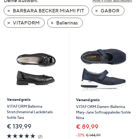
Deine Auswahl:
unten
BARBARA BECKER MIAMI FIT
GABOR
oder
wischen
VITAFORM
Ballerinas
Sie
auf
Touch-
Geräten
nach
links
bzw.
rechts,
um
diese
Versand gratis
Versand gratis
anzuzeigen.
VITAFORM Ballerina
VITAFORM Damen-Ballerina
Stretchmaterial Lackdetails
Mary-Jane Softnappaleder Sohle
Sohle Tara
Nina
€ 139,99
€ 89,99
5.0
2
-37%
€ 144,99
(2)