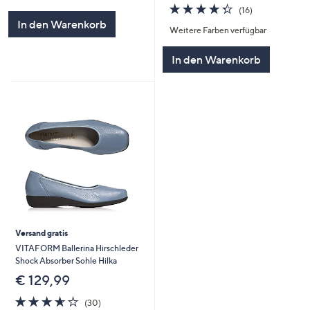
von
Bewertungen
4.3
16
(16)
5
von
Bewertungen
In den Warenkorb
Weitere Farben verfügbar
5
In den Warenkorb
Versand gratis
VITAFORM Ballerina Hirschleder
Shock Absorber Sohle Hilka
€ 129,99
3.6
30
(30)