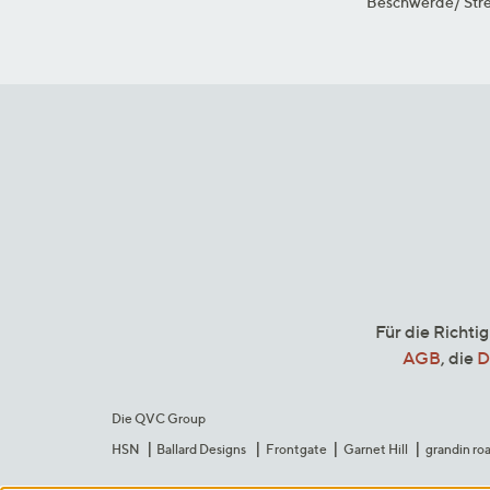
Beschwerde/ Stre
Für die Richti
AGB
, die
D
Die QVC Group
HSN
Ballard Designs
Frontgate
Garnet Hill
grandin ro