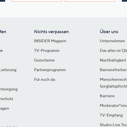
e
f
ouch-
eräten
ach
fen
Nichts verpassen
Über uns
nks
INSIDER Magazin
Unternehmen
zw.
chts,
en
TV-Programm
Das alles ist Q
m
Gutscheine
Nachhaltigkeit
ese
Lieferung
Partnerprogramm
Barrierefreihei
zuzeigen.
Für euch da
Menschenrech
Sorgfaltspflich
ntsorgung
Karriere
enschutz
Moderator*inn
ragen
TV-Empfang
Studio Live To