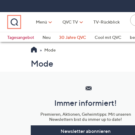
Zum
Hauptinhalt
springen
Li
Menü
QVC TV
TV-Rückblick
fi
W
Vo
Tagesangebot
Neu
30 Jahre QVC
Cool mit QVC
be
ve
QLINARISCH
Technik
Mode
si
v
Mode
Si
di
Hilfeseiten,
Pf
Service
n
und
o
Immer informiert!
u
Unternehmensinformationen
n
Premieren, Aktionen, Geheimtipps: Mit unseren
u
Newslettern bist du immer up to date!
o
w
Newsletter abonnieren