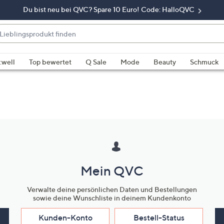
Du bist neu bei QVC? Spare 10 Euro! Code: HalloQVC
eblingsprodukt
nden
enn
rschläge
:well
Top bewertet
Q Sale
Mode
Beauty
Schmuck
rfügbar
nd,
erwenden
e
e
eiltasten
ach
ben
Mein QVC
nd
ach
Verwalte deine persönlichen Daten und Bestellungen
nten
sowie deine Wunschliste in deinem Kundenkonto
der
ischen
Kunden-Konto
Bestell-Status