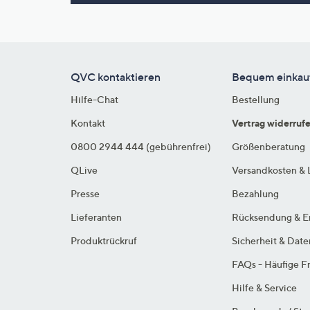
Si
au
T
G
n
QVC kontaktieren
Bequem einkau
li
Hilfe-Chat
Bestellung
b
re
Kontakt
Vertrag widerruf
u
0800 2944 444 (gebührenfrei)
Größenberatung
di
QLive
Versandkosten & 
an
Presse
Bezahlung
Lieferanten
Rücksendung & E
Produktrückruf
Sicherheit & Dat
FAQs - Häufige F
Hilfe & Service