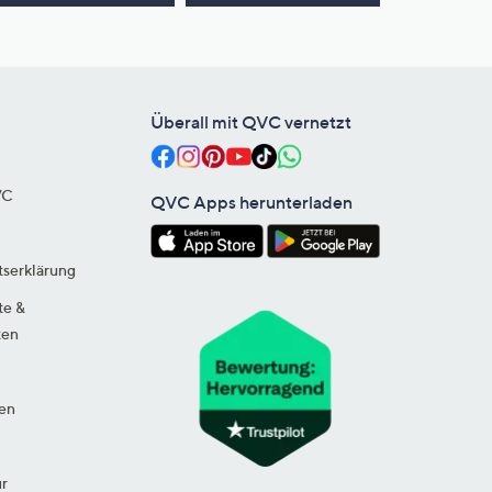
Überall mit QVC vernetzt
VC
QVC Apps herunterladen
tserklärung
te &
ten
en
ur