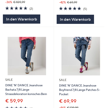
-36%
€ 109,99
-42%
€ 69,99
5.0
2
5.0
5
(2)
(5)
von
Bewertungen
von
Bewertungen
5
5
In den Warenkorb
In den Warenkorb
SALE
SALE
DINE 'N' DANCE Jeanshose
DINE 'N' DANCE Jeanshose
Bachata 7/8 Länge
Boyfriend 7/8 Länge Patches 5-
Strassdekoration konisches Bein
Pocket
€ 59,99
€ 69,99
5.0
6
-46%
€ 129,99