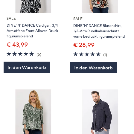
SALE
SALE
DINE 'N' DANCE Cardigan, 3/4
DINE 'N' DANCE Blusenshirt,
Arm offene Front Allover-Druck
1/2-Arm Rundhalsausschnitt
figurumspielend
vorne bedruckt figurumspielend
€ 43,99
€ 28,99
5.0
5
5.0
1
(5)
(1)
von
Bewertungen
von
Bewertungen
5
5
In den Warenkorb
In den Warenkorb