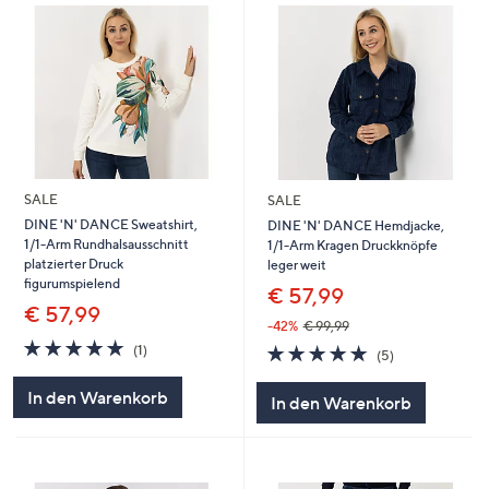
SALE
SALE
DINE 'N' DANCE Sweatshirt,
DINE 'N' DANCE Hemdjacke,
1/1-Arm Rundhalsausschnitt
1/1-Arm Kragen Druckknöpfe
platzierter Druck
leger weit
figurumspielend
€ 57,99
€ 57,99
-42%
€ 99,99
5.0
1
5.0
5
(1)
(5)
von
Bewertungen
von
Bewertungen
5
5
In den Warenkorb
In den Warenkorb