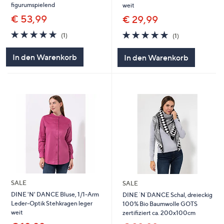
figurumspielend
weit
€ 53,99
€ 29,99
5.0
1
5.0
1
(1)
(1)
von
Bewertungen
von
Bewertungen
5
5
In den Warenkorb
In den Warenkorb
SALE
SALE
DINE 'N' DANCE Bluse, 1/1-Arm
DINE ´N´DANCE Schal, dreieckig
Leder-Optik Stehkragen leger
100% Bio Baumwolle GOTS
weit
zertifiziert ca. 200x100cm