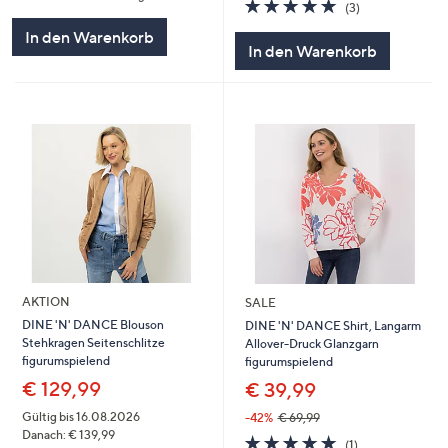
5.0
3
(3)
von
Bewertungen
In den Warenkorb
5
In den Warenkorb
AKTION
SALE
DINE 'N' DANCE Blouson
DINE 'N' DANCE Shirt, Langarm
Stehkragen Seitenschlitze
Allover-Druck Glanzgarn
figurumspielend
figurumspielend
€ 129,99
€ 39,99
Gültig bis 16.08.2026
-42%
€ 69,99
Danach: € 139,99
5.0
1
(1)