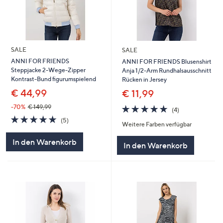
SALE
SALE
ANNI FOR FRIENDS
ANNI FOR FRIENDS Blusenshirt
Steppjacke 2-Wege-Zipper
Anja 1/2-Arm Rundhalsausschnitt
Kontrast-Bund figurumspielend
Rücken in Jersey
€ 44,99
€ 11,99
5.0
4
-70%
€ 149,99
(4)
von
Bewertungen
5.0
5
(5)
Weitere Farben verfügbar
5
von
Bewertungen
5
In den Warenkorb
In den Warenkorb