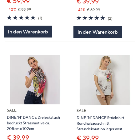
€ 59,99
€ 39,99
-40%
€ 99,99
-42%
€ 69,99
5.0
1
5.0
2
(1)
(2)
von
Bewertungen
von
Bewertungen
5
5
In den Warenkorb
In den Warenkorb
SALE
SALE
DINE 'N' DANCE Dreieckstuch
DINE 'N' DANCE Strickshirt
bedruckt Strassmotive ca.
Rundhalsausschnitt
205cm x 102cm
Strassdekoration leger weit
€ 39,99
€ 39,99