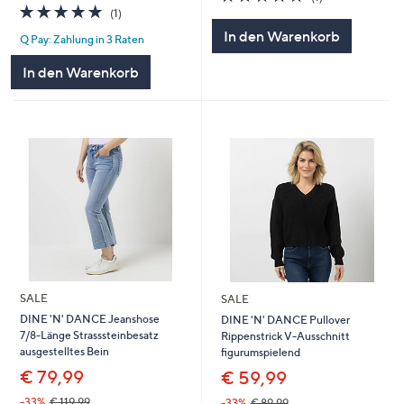
von
Bewertungen
5.0
1
(1)
5
von
Bewertungen
In den Warenkorb
Q Pay: Zahlung in 3 Raten
5
In den Warenkorb
SALE
SALE
DINE 'N' DANCE Jeanshose
DINE 'N' DANCE Pullover
7/8-Länge Strasssteinbesatz
Rippenstrick V-Ausschnitt
ausgestelltes Bein
figurumspielend
€ 79,99
€ 59,99
-33%
€ 119,99
-33%
€ 89,99