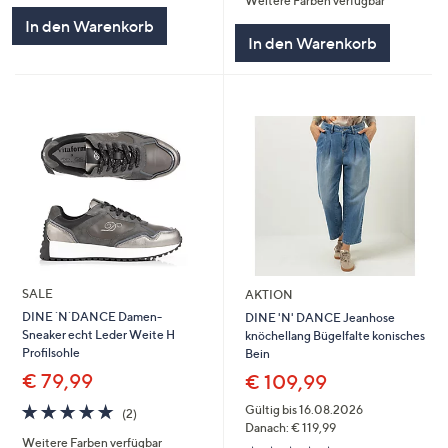
Weitere Farben verfügbar
5
In den Warenkorb
In den Warenkorb
SALE
AKTION
DINE `N`DANCE Damen-
DINE 'N' DANCE Jeanhose
Sneaker echt Leder Weite H
knöchellang Bügelfalte konisches
Profilsohle
Bein
€ 79,99
€ 109,99
5.0
2
Gültig bis 16.08.2026
(2)
von
Bewertungen
Danach: € 119,99
Weitere Farben verfügbar
5