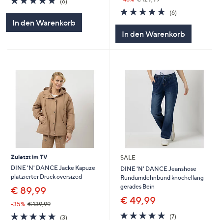
(6)
von
Bewertungen
5.0
6
(6)
5
von
Bewertungen
In den Warenkorb
5
In den Warenkorb
Zuletzt im TV
SALE
DINE 'N' DANCE Jacke Kapuze
DINE 'N' DANCE Jeanshose
platzierter Druck oversized
Rundumdehnbund knöchellang
gerades Bein
€ 89,99
€ 49,99
-35%
€ 139,99
5.0
7
5.0
3
(7)
(3)