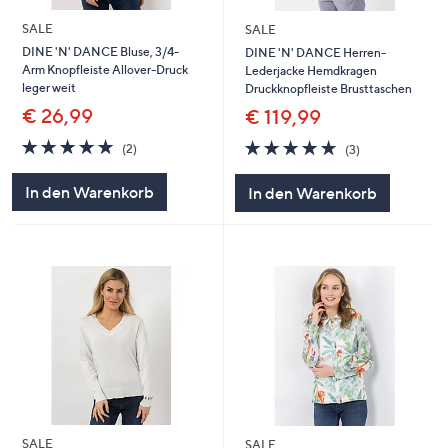
SALE
SALE
DINE 'N' DANCE Bluse, 3/4-
DINE 'N' DANCE Herren-
Arm Knopfleiste Allover-Druck
Lederjacke Hemdkragen
leger weit
Druckknopfleiste Brusttaschen
€ 26,99
€ 119,99
5.0
2
5.0
3
(2)
(3)
von
Bewertungen
von
Bewertungen
5
5
In den Warenkorb
In den Warenkorb
SALE
SALE