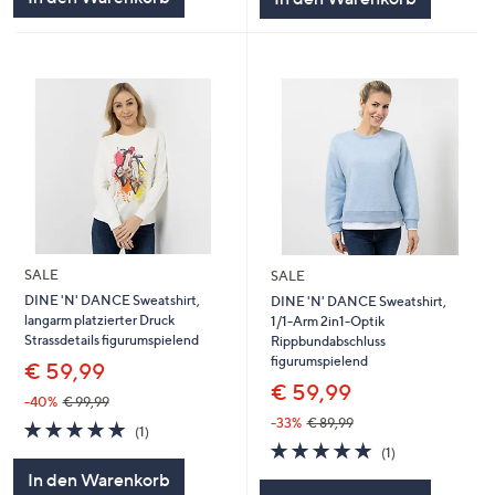
SALE
SALE
DINE 'N' DANCE Sweatshirt,
DINE 'N' DANCE Sweatshirt,
langarm platzierter Druck
1/1-Arm 2in1-Optik
Strassdetails figurumspielend
Rippbundabschluss
figurumspielend
€ 59,99
€ 59,99
-40%
€ 99,99
-33%
€ 89,99
5.0
1
(1)
von
Bewertungen
5.0
1
(1)
5
von
Bewertungen
In den Warenkorb
5