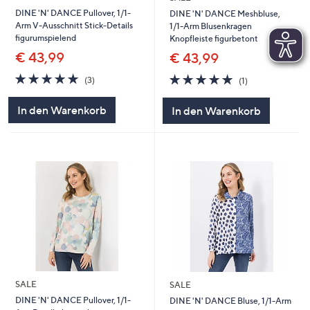
DINE 'N' DANCE Pullover, 1/1-
DINE 'N' DANCE Meshbluse,
Arm V-Ausschnitt Stick-Details
1/1-Arm Blusenkragen
figurumspielend
Knopfleiste figurbetont
€ 43,99
€ 43,99
5.0
3
5.0
1
(3)
(1)
von
Bewertungen
von
Bewertungen
5
5
In den Warenkorb
In den Warenkorb
SALE
SALE
DINE 'N' DANCE Pullover, 1/1-
DINE 'N' DANCE Bluse, 1/1-Arm