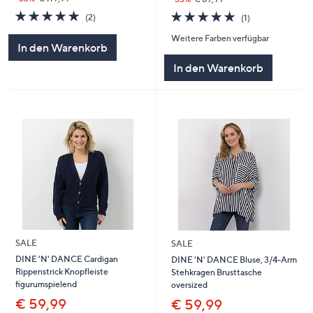
5.0
2
5.0
1
(2)
(1)
von
Bewertungen
von
Bewertungen
Weitere Farben verfügbar
5
5
In den Warenkorb
In den Warenkorb
SALE
SALE
DINE 'N' DANCE Cardigan
DINE 'N' DANCE Bluse, 3/4-Arm
Rippenstrick Knopfleiste
Stehkragen Brusttasche
figurumspielend
oversized
€ 59,99
€ 59,99