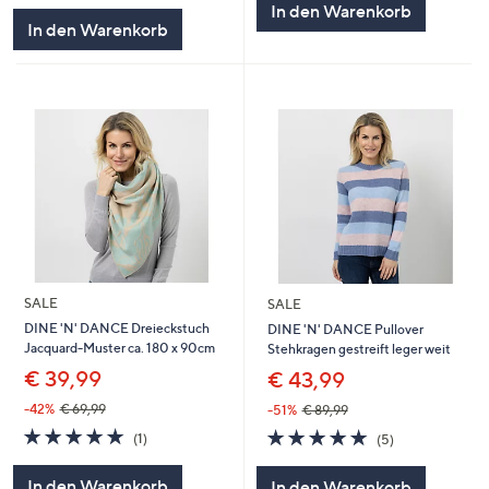
In den Warenkorb
5
In den Warenkorb
SALE
SALE
DINE 'N' DANCE Dreieckstuch
DINE 'N' DANCE Pullover
Jacquard-Muster ca. 180 x 90cm
Stehkragen gestreift leger weit
€ 39,99
€ 43,99
-42%
€ 69,99
-51%
€ 89,99
5.0
1
5.0
5
(1)
(5)
von
Bewertungen
von
Bewertungen
5
5
In den Warenkorb
In den Warenkorb