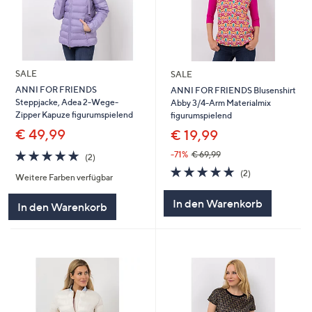
SALE
SALE
ANNI FOR FRIENDS
ANNI FOR FRIENDS Blusenshirt
Steppjacke, Adea 2-Wege-
Abby 3/4-Arm Materialmix
Zipper Kapuze figurumspielend
figurumspielend
€ 49,99
€ 19,99
5.0
2
-71%
€ 69,99
(2)
von
Bewertungen
5.0
2
(2)
Weitere Farben verfügbar
5
von
Bewertungen
5
In den Warenkorb
In den Warenkorb