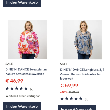
In den Warenkorb
SALE
SALE
DINE 'N' DANCE Sweatshirt mit
DINE 'N' DANCE Longbluse, 3/4
Kapuze Strassdetails oversize
Arm mit Kapuze Leistentaschen
leger weit
€ 46,99
€ 59,99
5.0
7
(7)
von
Bewertungen
-40%
€ 99,99
Weitere Farben verfügbar
5
5.0
3
(3)
von
Bewertungen
In den Warenkorb
5
In den Warenkorb