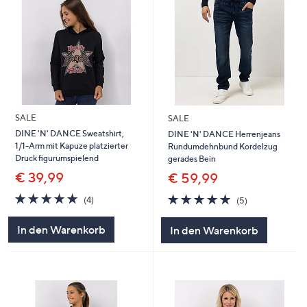
SALE
SALE
DINE 'N' DANCE Sweatshirt,
DINE 'N' DANCE Herrenjeans
1/1-Arm mit Kapuze platzierter
Rundumdehnbund Kordelzug
Druck figurumspielend
gerades Bein
€ 39,99
€ 59,99
5.0
4
5.0
5
(4)
(5)
von
Bewertungen
von
Bewertungen
5
5
In den Warenkorb
In den Warenkorb