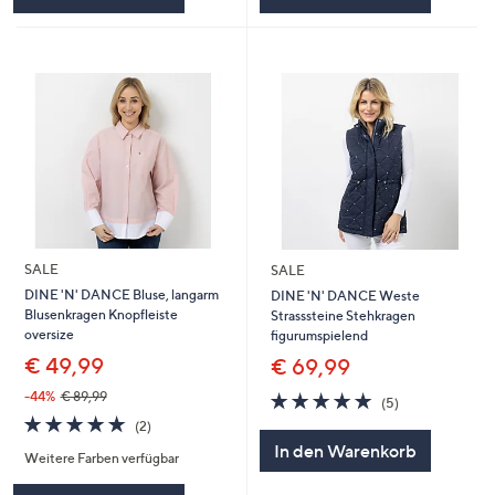
SALE
SALE
DINE 'N' DANCE Bluse, langarm
DINE 'N' DANCE Weste
Blusenkragen Knopfleiste
Strasssteine Stehkragen
oversize
figurumspielend
€ 49,99
€ 69,99
5.0
5
-44%
€ 89,99
(5)
von
Bewertungen
5.0
2
(2)
5
von
Bewertungen
In den Warenkorb
Weitere Farben verfügbar
5