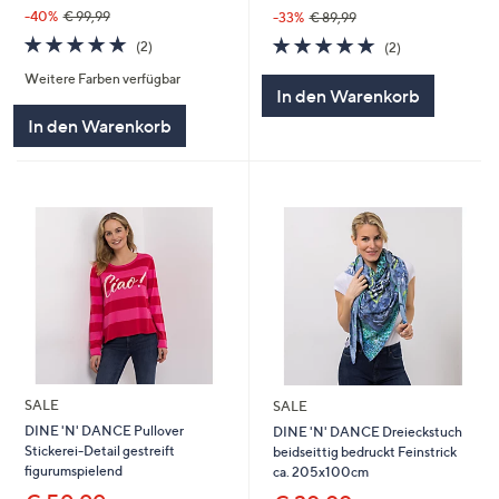
-40%
€ 99,99
-33%
€ 89,99
5.0
2
5.0
2
(2)
(2)
von
Bewertungen
von
Bewertungen
Weitere Farben verfügbar
5
5
In den Warenkorb
In den Warenkorb
SALE
SALE
DINE 'N' DANCE Pullover
DINE 'N' DANCE Dreieckstuch
Stickerei-Detail gestreift
beidseittig bedruckt Feinstrick
figurumspielend
ca. 205x100cm