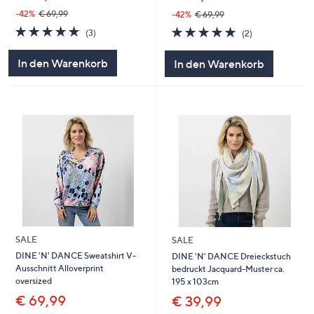
-42%
€ 69,99
-42%
€ 69,99
5.0
3
5.0
2
(3)
(2)
von
Bewertungen
von
Bewertungen
5
5
In den Warenkorb
In den Warenkorb
SALE
SALE
DINE 'N' DANCE Sweatshirt V-
DINE 'N' DANCE Dreieckstuch
Ausschnitt Alloverprint
bedruckt Jacquard-Muster ca.
oversized
195 x 103cm
€ 69,99
€ 39,99