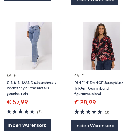
SALE
SALE
DINE 'N' DANCE Jeanshose 5-
DINE 'N' DANCE Jerseybluse
Pocket Style Strassdetails
1/1-Arm Gummibund
gerades Bein
figurumspielend
€ 57,99
€ 38,99
5.0
3
5.0
3
(3)
(3)
von
Bewertungen
von
Bewertungen
5
5
In den Warenkorb
In den Warenkorb