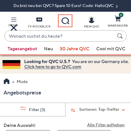
Du bist neu bei QVC? Spare 10 Euro! Code: HalloQVC
Zum
Hauptinhalt
springen
0
MENÜ
WARENKORB
TV-RÜCKBLICK
MEIN QVC
Wonach
suchst
Wenn
du
Tagesangebot
Neu
30 Jahre QVC
Cool mit QVC
Vorschläge
heute?
verfügbar
sind,
verwenden
Sie
Mode
die
Angebotspreise
Pfeiltasten
nach
oben
Sortieren:
Top-Treffer
Filter
(3)
und
nach
Deine Auswahl:
Alle Filter aufheben
unten