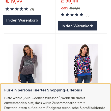
€ 19,99
€ 29,99
5.0
3
-50%
€ 59,99
(3)
von
Bewertungen
5.0
5
(5)
5
von
Bewertungen
In den Warenkorb
5
In den Warenkorb
SALE
SALE
Für ein personalisiertes Shopping-Erlebnis
DINE 'N' DANCE Pullover, 3/4-
ANNI FOR FRIENDS Pullover,
Bitte wähle „Alle Cookies zulassen“, wenn du damit
Arm weiter Rollkragen Allover-
1/1-Arm Rundhalssauschnitt
einverstanden bist, dass wir in Zusammenarbeit mit
Druck figurumspielend
Jacquard Muster leger weit.-
Oversize
Drittanbietern auf deinem Endgerät technische & profilbildende
€ 38,99