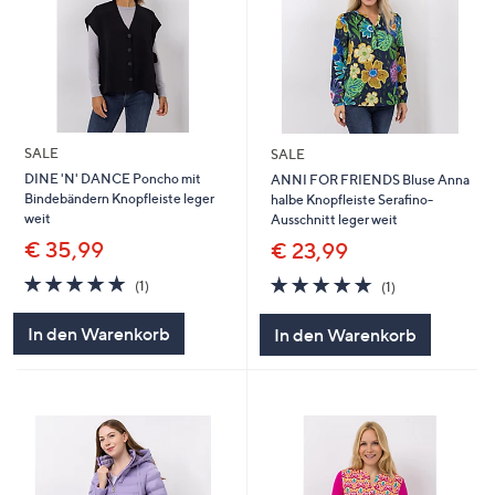
SALE
SALE
DINE 'N' DANCE Poncho mit
ANNI FOR FRIENDS Bluse Anna
Bindebändern Knopfleiste leger
halbe Knopfleiste Serafino-
weit
Ausschnitt leger weit
€ 35,99
€ 23,99
5.0
1
5.0
1
(1)
(1)
von
Bewertungen
von
Bewertungen
5
5
In den Warenkorb
In den Warenkorb