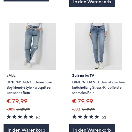
In den Warenkorb
SALE
Zuletzt im TV
DINE 'N' DANCE Jeanshose Jive
DINE 'N' DANCE Jeanshose
knöchellang Strass-Knopfleiste
Boyfriend-Style Farbspritzer
schmales Bein
konisches Bein
€ 79,99
€ 79,99
-33%
€ 119,99
-38%
€ 129,99
5.0
2
5.0
6
(2)
(6)
von
Bewertungen
von
Bewertungen
5
5
In den Warenkorb
In den Warenkorb