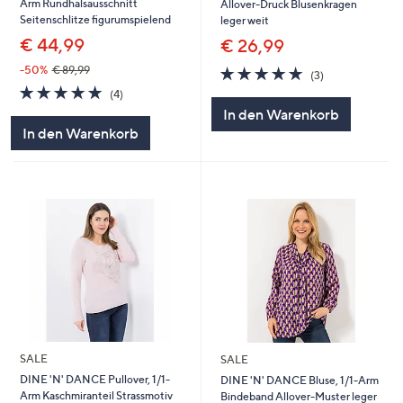
Arm Rundhalsausschnitt
Allover-Druck Blusenkragen
Seitenschlitze figurumspielend
leger weit
€ 44,99
€ 26,99
5.0
3
-50%
€ 89,99
(3)
von
Bewertungen
5.0
4
(4)
5
von
Bewertungen
In den Warenkorb
5
In den Warenkorb
SALE
SALE
DINE 'N' DANCE Pullover, 1/1-
DINE 'N' DANCE Bluse, 1/1-Arm
Arm Kaschmiranteil Strassmotiv
Bindeband Allover-Muster leger