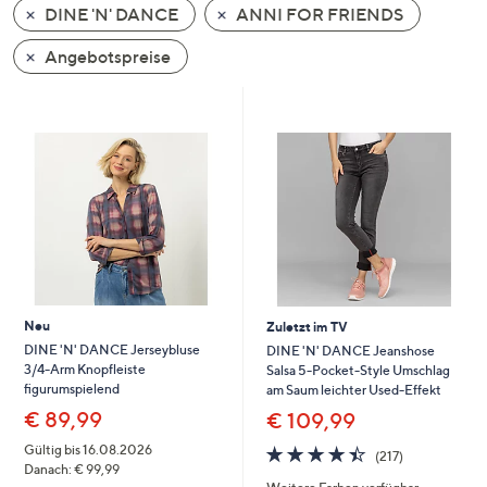
DINE 'N' DANCE
ANNI FOR FRIENDS
oder
wischen
Angebotspreise
Sie
auf
Touch-
Geräten
nach
links
bzw.
rechts,
um
diese
Neu
Zuletzt im TV
anzuzeigen.
DINE 'N' DANCE Jerseybluse
DINE 'N' DANCE Jeanshose
3/4-Arm Knopfleiste
Salsa 5-Pocket-Style Umschlag
figurumspielend
am Saum leichter Used-Effekt
€ 89,99
€ 109,99
4.4
217
Gültig bis 16.08.2026
(217)
von
Bewertungen
Danach: € 99,99