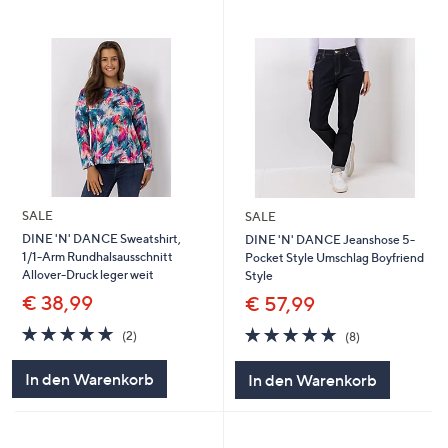
SALE
SALE
DINE 'N' DANCE Sweatshirt,
DINE 'N' DANCE Jeanshose 5-
1/1-Arm Rundhalsausschnitt
Pocket Style Umschlag Boyfriend
Allover-Druck leger weit
Style
€ 38,99
€ 57,99
5.0
2
5.0
8
(2)
(8)
von
Bewertungen
von
Bewertungen
5
5
In den Warenkorb
In den Warenkorb