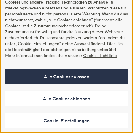
Cookies und andere Tracking-Technologien zu Analyse- &
€ 32,99
4.9
9
Marketingzwecken einsetzen und auslesen. Wir nutzen diese für
(9)
von
Bewertungen
4.9
7
personalisierte und nicht-personalisierte Werbung. Wenn du dies
(7)
5
von
Bewertungen
nicht wünschst, wähle „Alle Cookies ablehnen“ (für essenzielle
In den Warenkorb
5
Cookies ist die Zustimmung nicht erforderlich). Deine
In den Warenkorb
Zustimmung ist freiwillig und für die Nutzung dieser Webseite
nicht erforderlich. Du kannst sie jederzeit widerrufen, indem du
unter „Cookie-Einstellungen“ deine Auswahl änderst. Dies lässt
die Rechtmäßigkeit der bisherigen Verarbeitung unberührt.
Mehr Informationen findest du in unserer
Cookie-Richtlinie
.
Alle Cookies zulassen
Alle Cookies ablehnen
Top-Kundenbewertung
SALE
DINE 'N' DANCE Sweatshirt,
DINE 'N' DANCE Jacke
Langarm Allover-Druck
aufgesetzte Taschen Raffung
Rundhalsausschnitt
hinten figurumspielend
Cookie-Einstellungen
figurumspielend
€ 69,99
€ 49,99