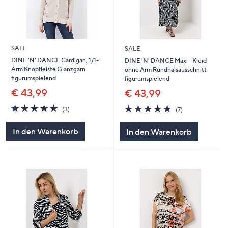
SALE
SALE
DINE 'N' DANCE Cardigan, 1/1-
DINE 'N' DANCE Maxi - Kleid
Arm Knopfleiste Glanzgarn
ohne Arm Rundhalsausschnitt
figurumspielend
figurumspielend
€ 43,99
€ 43,99
5.0
3
5.0
7
(3)
(7)
von
Bewertungen
von
Bewertungen
5
5
In den Warenkorb
In den Warenkorb