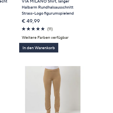
echt
VIA MILANO Shirt, langer
Halbarm Rundhalsausschnitt
Strass-Logo figurumspielend
€ 49,99
4.6
11
(11)
von
Bewertungen
Weitere Farben verfügbar
5
In den Warenkorb