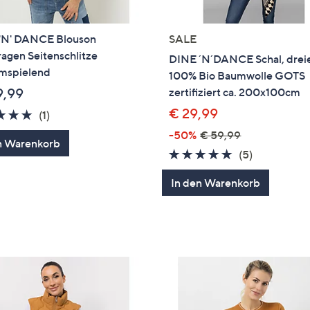
'N' DANCE Blouson
SALE
agen Seitenschlitze
DINE ´N´DANCE Schal, drei
umspielend
100% Bio Baumwolle GOTS
9,99
zertifiziert ca. 200x100cm
€ 29,99
5.0
1
(1)
von
Bewertungen
-50%
€ 59,99
n Warenkorb
5
5.0
5
(5)
von
Bewertung
In den Warenkorb
5