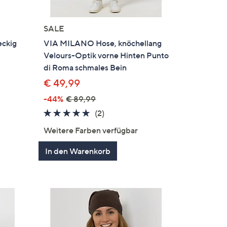
SALE
eckig
VIA MILANO Hose, knöchellang
Velours-Optik vorne Hinten Punto
di Roma schmales Bein
€ 49,99
-44%
€ 89,99
5.0
2
(2)
en
von
Bewertungen
Weitere Farben verfügbar
5
In den Warenkorb