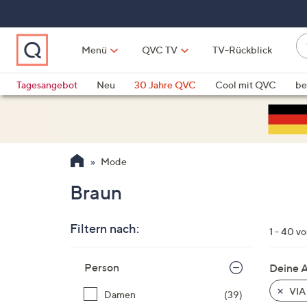
Zum
Hauptinhalt
springen
W
Menü
QVC TV
TV-Rückblick
su
W
d
Vo
Tagesangebot
Neu
30 Jahre QVC
Cool mit QVC
be
h
ve
QLINARISCH
Technik
si
v
Si
Mode
di
Pf
Braun
n
o
Filtern nach:
u
1 - 40 v
n
Zur
u
Person
Deine 
Produktliste
o
springen
VIA
Damen
(39)
w