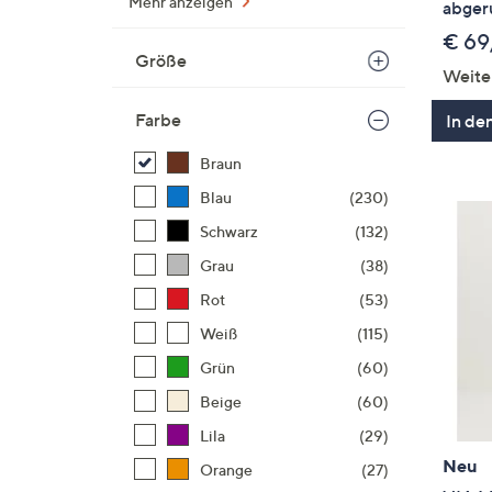
Mehr anzeigen
abger
€ 69
Größe
Weite
Farbe
In de
Braun
Blau
(230)
Schwarz
(132)
Grau
(38)
Rot
(53)
Weiß
(115)
Grün
(60)
Beige
(60)
Lila
(29)
Neu
Orange
(27)