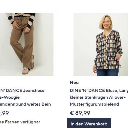
e
f
ouch-
eräten
ach
nks
zw.
chts,
m
ese
zuzeigen.
Neu
'N' DANCE Jeanshose
DINE 'N' DANCE Bluse, Lan
e-Woogie
kleiner Stehkragen Allover-
mdehnbund weites Bein
Muster figurumspielend
9,99
€ 89,99
re Farben verfügbar
In den Warenkorb