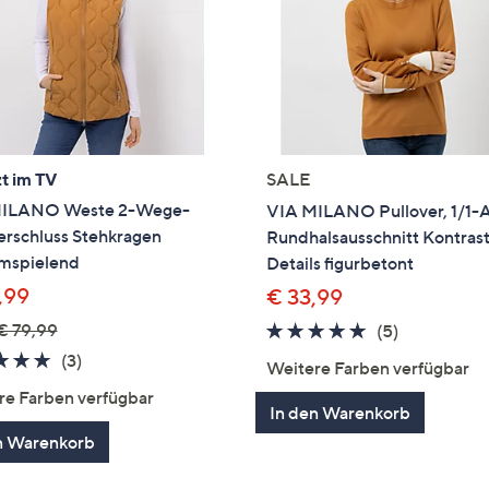
t im TV
SALE
MILANO Weste 2-Wege-
VIA MILANO Pullover, 1/1-
erschluss Stehkragen
Rundhalsausschnitt Kontras
umspielend
Details figurbetont
,99
€ 33,99
€ 79,99
5.0
5
(5)
von
Bewertung
5.0
3
(3)
Weitere Farben verfügbar
5
von
Bewertungen
re Farben verfügbar
5
In den Warenkorb
n Warenkorb