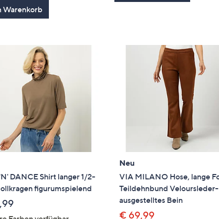
n Warenkorb
Neu
N' DANCE Shirt langer 1/2-
VIA MILANO Hose, lange F
ollkragen figurumspielend
Teildehnbund Veloursleder
ausgestelltes Bein
,99
€ 69,99
re Farben verfügbar