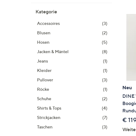
Si
au
Kategorie
T
Accessoires
(3)
G
n
Blusen
(2)
li
Hosen
(5)
b
Jacken & Mäntel
(8)
re
u
Jeans
(1)
di
Kleider
(1)
an
Pullover
(3)
Neu
Röcke
(1)
DINE 
Schuhe
(2)
Boogi
Shirts & Tops
(4)
Rundu
Strickjacken
(7)
€ 11
Taschen
(3)
Weite