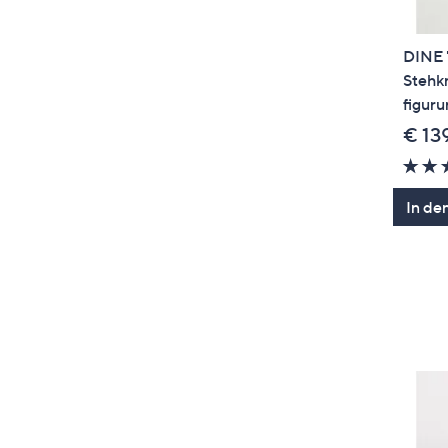
DINE 
Stehkr
figur
€ 13
In de