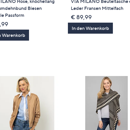
ILANO Hose, knöchellang
VIA MILANO Beuteltasche 
mdehnbund Biesen
Leder Fransen Mittelfach
le Passform
€ 89,99
,99
In den Warenkorb
n Warenkorb