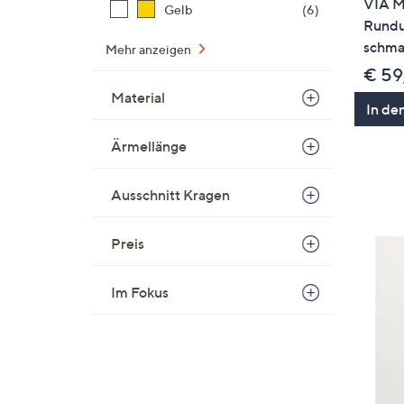
VIA M
Gelb
(6)
Rundu
schma
Mehr anzeigen
€ 59
Material
In de
Ärmellänge
Ausschnitt Kragen
Preis
Im Fokus