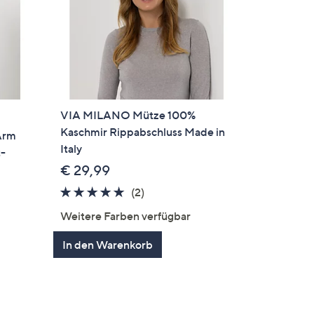
VIA MILANO Mütze 100%
Kaschmir Rippabschluss Made in
Arm
Italy
t-
€ 29,99
5.0
2
(2)
von
Bewertungen
Weitere Farben verfügbar
5
en
In den Warenkorb