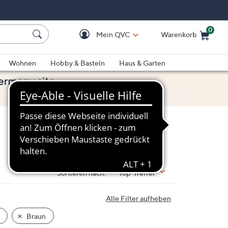
0
Mein QVC
Warenkorb
Einkaufswagen ist le
Wohnen
Hobby & Basteln
Haus & Garten
Sortieren nach:
Top-Treffer
Alle Filter aufheben
Braun