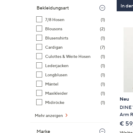
In de
Bekleidungsart
7/8 Hosen
(1)
Blousons
(2)
Blusenshirts
(1)
Cardigan
(7)
Culottes & Weite Hosen
(1)
Lederjacken
(1)
Longblusen
(1)
Mäntel
(1)
Maxikleider
(1)
Neu
Midiröcke
(1)
DINE '
Arm R
Mehr anzeigen
€ 59
Marke
Weite