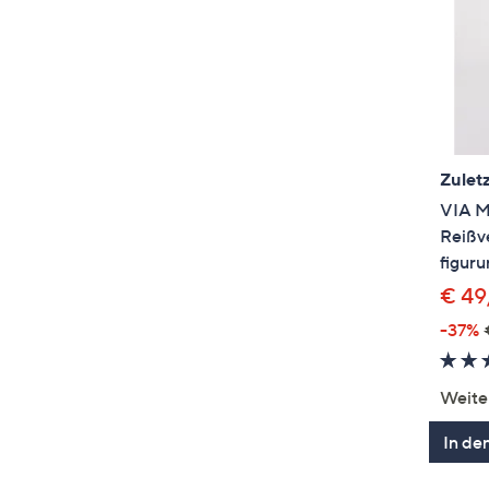
Zuletz
VIA 
Reißv
figur
€ 49
-37%
Weite
In de