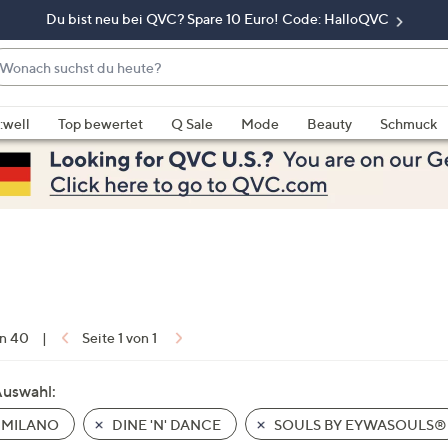
Du bist neu bei QVC? Spare 10 Euro! Code: HalloQVC
onach
chst
enn
u
rschläge
:well
Top bewertet
Q Sale
Mode
Beauty
Schmuck
eute?
rfügbar
nd,
erwenden
e
e
eiltasten
ach
ben
nd
on 40
|
Seite 1 von 1
ach
nten
Auswahl:
der
 MILANO
DINE 'N' DANCE
SOULS BY EYWASOULS®
ischen