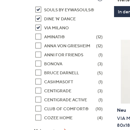
SOULS BY EYWASOULS®
In de
DINE 'N' DANCE
VIA MILANO
AMINATI®
(12)
ANNA VON GRIESHEIM
(12)
ANNI FOR FRIENDS
(1)
BONOVA
(3)
BRUCE DARNELL
(5)
CASHMASOFT
(1)
CENTIGRADE
(3)
CENTIGRADE ACTIVE
(1)
CLUB OF COMFORT®
(10)
Neu
VIA M
COZEE HOME
(4)
80x18