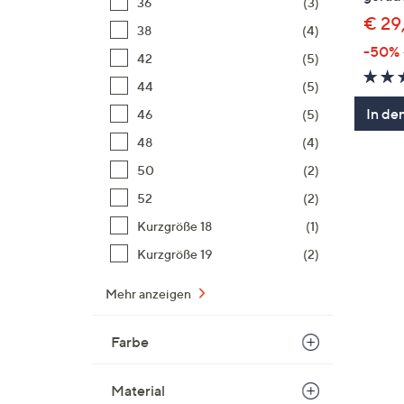
36
(3)
€ 29
38
(4)
-50%
42
(5)
44
(5)
In de
46
(5)
48
(4)
50
(2)
52
(2)
Kurzgröße 18
(1)
Kurzgröße 19
(2)
Mehr anzeigen
Farbe
Material