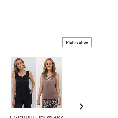
Mehr sehen
Scroll
Right
JERYMOOD HOMEWEAR 2
LITTLE ROSE 5 Maxislip