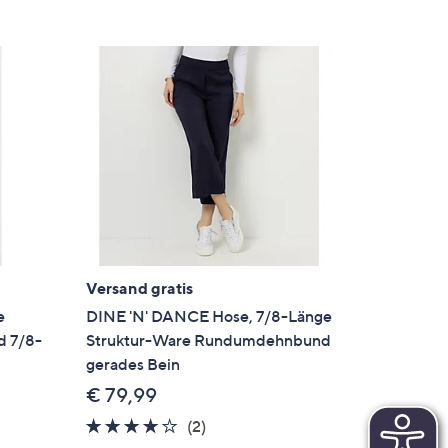
Versand gratis
e
DINE 'N' DANCE Hose, 7/8-Länge
 7/8-
Struktur-Ware Rundumdehnbund
gerades Bein
€ 79,99
4.0
2
(2)