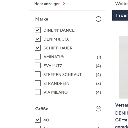
Weite
Mehr anzeigen
In de
Marke
DINE 'N' DANCE
DENIM & CO.
SCHIFFHAUER
AMINATI®
(1)
EVA LUTZ
(4)
STEFFEN SCHRAUT
(4)
STRANDFEIN
(3)
VIA MILANO
(4)
Versa
Größe
DENIM
Gürtel
40
gerade