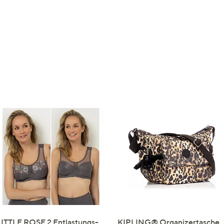
LITTLE ROSE 2 Entlastungs-
KIPLING® Organizertasche