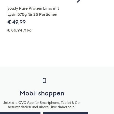
Right
you:ly Pure Protein Limo mit
STRANDFEIN Punto-Ho
Lysin 575g für 25 Portionen
elastisch Rundumdehnb
Logo-Stickerei weites B
€ 49,99
€ 109,99
€ 86,94 /1 kg
Mobil shoppen
Jetzt die QVC App für Smartphone, Tablet & Co.
herunterladen und überall live dabei sein!