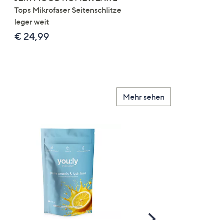
Tops Mikrofaser Seitenschlitze
Mikrofaser 3x Stickereide
leger weit
2x uni
€ 24,99
€ 49,99
Mehr sehen
Scroll