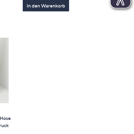
gen
von
Bewertungen
In den Warenkorb
5
Hose
ruck