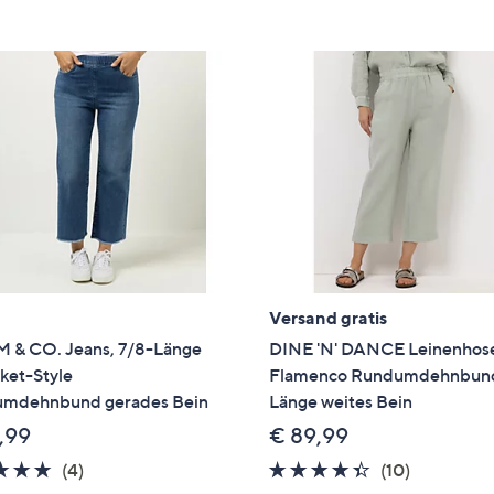
e
f
ouch-
eräten
ach
nks
zw.
chts,
m
ese
zuzeigen.
Versand gratis
 & CO. Jeans, 7/8-Länge
DINE 'N' DANCE Leinenhos
ket-Style
Flamenco Rundumdehnbund
mdehnbund gerades Bein
Länge weites Bein
,99
€ 89,99
4.8
4
4.3
10
(4)
(10)