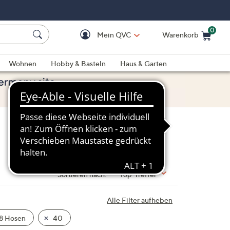
0
Mein QVC
Warenkorb
Einkaufswagen ist le
Wohnen
Hobby & Basteln
Haus & Garten
Sortieren nach:
Top-Treffer
Alle Filter aufheben
8 Hosen
40