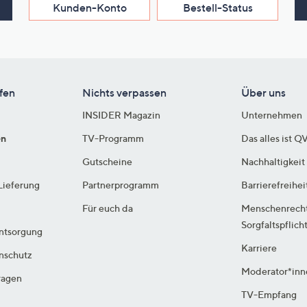
Kunden-Konto
Bestell-Status
fen
Nichts verpassen
Über uns
INSIDER Magazin
Unternehmen
en
TV-Programm
Das alles ist Q
Gutscheine
Nachhaltigkeit
Lieferung
Partnerprogramm
Barrierefreihei
Für euch da
Menschenrech
Sorgfaltspflich
ntsorgung
Karriere
enschutz
Moderator*inn
ragen
TV-Empfang