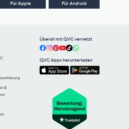
Für Apple
Für Android
Überall mit QVC vernetzt
VC
QVC Apps herunterladen
tserklärung
te &
ten
en