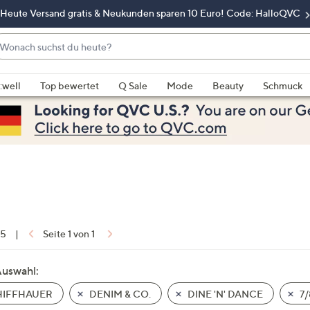
Heute Versand gratis & Neukunden sparen 10 Euro! Code: HalloQVC
onach
chst
enn
u
rschläge
:well
Top bewertet
Q Sale
Mode
Beauty
Schmuck
eute?
rfügbar
nd,
erwenden
e
e
eiltasten
ach
ben
nd
 5
|
Seite 1 von 1
ach
nten
Auswahl:
der
IFFHAUER
DENIM & CO.
DINE 'N' DANCE
7/
ischen