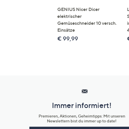
GENIUS Nicer Dicer
elektrischer
Gemüseschneider 10 versch.
Einsätze
€ 99,99
Hilfeseiten,
Service
und
Immer informiert!
Unternehmensinformationen
Premieren, Aktionen, Geheimtipps: Mit unseren
Newslettern bist du immer up to date!