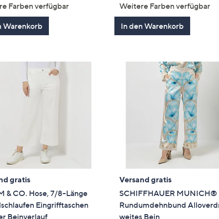
von
Bewertungen
von
Bewertun
re Farben verfügbar
Weitere Farben verfügbar
5
5
n Warenkorb
In den Warenkorb
nd gratis
Versand gratis
 & CO. Hose, 7/8-Länge
SCHIFFHAUER MUNICH® 
schlaufen Eingrifftaschen
Rundumdehnbund Alloverd
r Beinverlauf
weites Bein