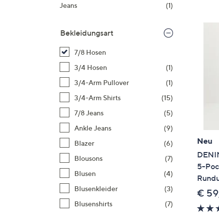
Si
Jeans
(1)
au
T
Bekleidungsart
G
n
7/8 Hosen
li
3/4 Hosen
(1)
b
3/4-Arm Pullover
(1)
re
3/4-Arm Shirts
(15)
u
di
7/8 Jeans
(5)
an
Ankle Jeans
(9)
Neu
Blazer
(6)
DENIM
Blousons
(7)
5-Poc
Blusen
(4)
Rundu
Blusenkleider
(3)
€ 59
Blusenshirts
(7)