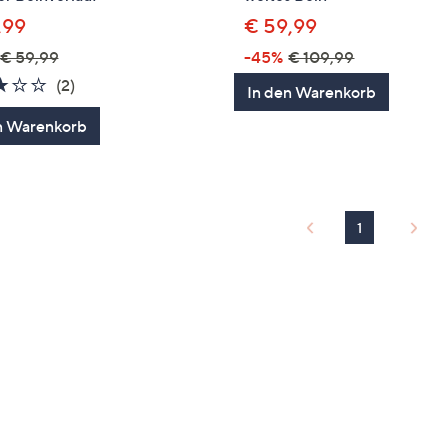
,99
€ 59,99
€ 59,99
-45%
€ 109,99
3.0
2
(2)
In den Warenkorb
von
Bewertungen
n Warenkorb
5
1