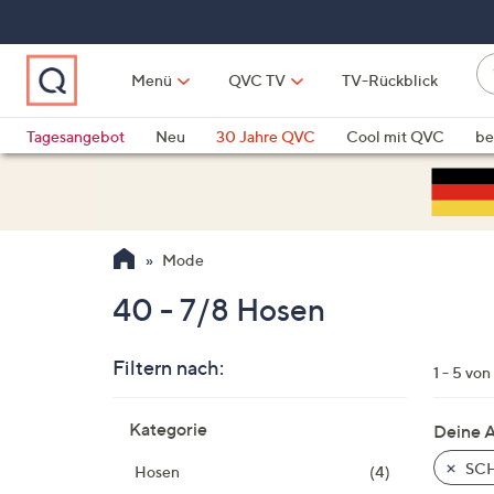
Zum
Hauptinhalt
springen
W
Menü
QVC TV
TV-Rückblick
su
W
d
Vo
Tagesangebot
Neu
30 Jahre QVC
Cool mit QVC
be
h
ve
QLINARISCH
Technik
si
v
Si
Mode
di
Pf
40 - 7/8 Hosen
n
o
Filtern nach:
u
1 - 5 von
n
Zur
u
Kategorie
Deine 
Produktliste
o
springen
SCH
Hosen
(4)
w