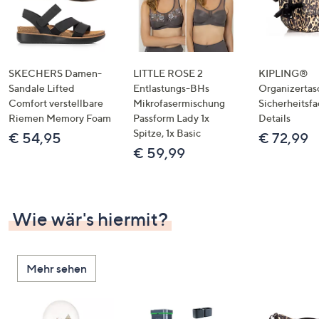
SKECHERS Damen-
LITTLE ROSE 2
KIPLING®
Sandale Lifted
Entlastungs-BHs
Organizertas
Comfort verstellbare
Mikrofasermischung
Sicherheitsf
Riemen Memory Foam
Passform Lady 1x
Details
Spitze, 1x Basic
€ 54,95
€ 72,99
€ 59,99
Wie wär's hiermit?
Mehr sehen