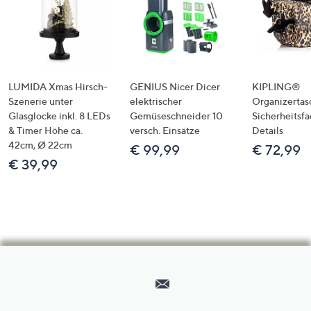
LUMIDA Xmas Hirsch-
GENIUS Nicer Dicer
KIPLING®
Szenerie unter
elektrischer
Organizertas
Glasglocke inkl. 8 LEDs
Gemüseschneider 10
Sicherheitsf
& Timer Höhe ca.
versch. Einsätze
Details
42cm, Ø 22cm
€ 99,99
€ 72,99
€ 39,99
Hilfeseiten,
Service
und