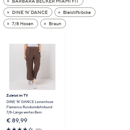
BARBARA BECKER MIAMI FIT
oder
wischen
DINE 'N' DANCE
Bleistiftröcke
Sie
7/8 Hosen
Braun
auf
Touch-
Geräten
nach
links
bzw.
rechts,
um
diese
anzuzeigen.
Zuletzt im TV
DINE 'N' DANCE Leinenhose
Flamenco Rundumdehnbund
7/8-Länge weites Bein
€ 89,99
4.3
10
(10)