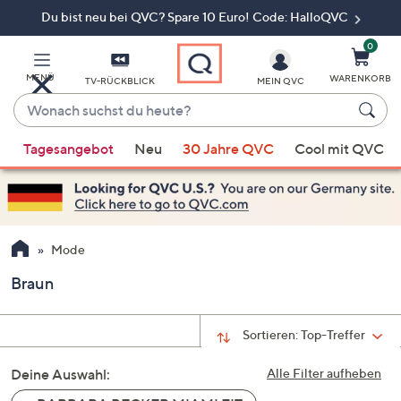
Du bist neu bei QVC? Spare 10 Euro! Code: HalloQVC
Zum
Hauptinhalt
springen
0
MENÜ
WARENKORB
TV-RÜCKBLICK
MEIN QVC
Wonach
suchst
Wenn
du
Tagesangebot
Neu
30 Jahre QVC
Cool mit QVC
Vorschläge
heute?
verfügbar
sind,
verwenden
Sie
Mode
die
Braun
Pfeiltasten
nach
oben
Sortieren:
Top-Treffer
und
Deine Auswahl:
nach
Alle Filter aufheben
unten