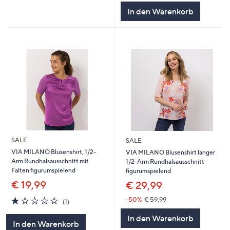
In den Warenkorb
SALE
SALE
VIA MILANO Blusenshirt, 1/2-
VIA MILANO Blusenshirt langer
Arm Rundhalsausschnitt mit
1/2-Arm Rundhalsausschnitt
Falten figurumspielend
figurumspielend
€ 19,99
€ 29,99
1.0
1
-50%
€ 59,99
(1)
von
Bewertungen
In den Warenkorb
5
In den Warenkorb