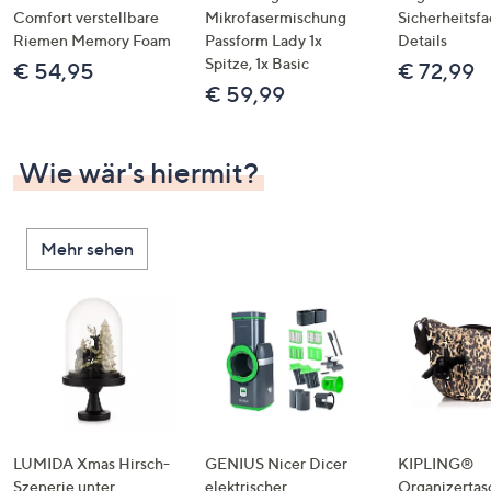
Comfort verstellbare
Mikrofasermischung
Sicherheitsf
Riemen Memory Foam
Passform Lady 1x
Details
Spitze, 1x Basic
€ 54,95
€ 72,99
€ 59,99
Wie wär's hiermit?
Mehr sehen
LUMIDA Xmas Hirsch-
GENIUS Nicer Dicer
KIPLING®
Szenerie unter
elektrischer
Organizertas