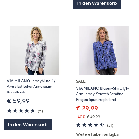
In den Warenkorb
VIA MILANO Jerseybluse, 1/1-
SALE
Arm elastischer Ärmelsaum
VIA MILANO Blusen-Shirt, 1/1-
Knopfleiste
Arm Jersey-Stretch Serafino-
Kragen figurumspielend
€ 59,99
€ 29,99
4.6
5
(5)
von
Bewertungen
-40%
€ 49,99
5
4.5
31
In den Warenkorb
(31)
von
Bewertungen
Weitere Farben verfügbar
5