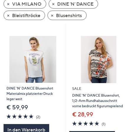
VIA MILANO
DINE 'N' DANCE
oder
wischen
Bleistiftröcke
Blusenshirts
Sie
auf
Touch-
Geräten
nach
links
bzw.
rechts,
um
diese
DINE 'N' DANCE Blusenshirt
SALE
anzuzeigen.
Materialmix platzierter Druck
DINE 'N' DANCE Blusenshirt,
leger weit
1/2-Arm Rundhalsausschnitt
vorne bedruckt figurumspielend
€ 59,99
€ 28,99
5.0
2
(2)
von
Bewertungen
5.0
1
(1)
5
von
Bewertungen
In den Warenkorb