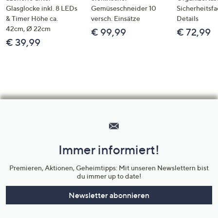
Glasglocke inkl. 8 LEDs
Gemüseschneider 10
Sicherheitsf
& Timer Höhe ca.
versch. Einsätze
Details
42cm, Ø 22cm
€ 99,99
€ 72,99
€ 39,99
Hilfeseiten,
Service
und
Immer informiert!
Unternehmensinformationen
Premieren, Aktionen, Geheimtipps: Mit unseren Newslettern bist
du immer up to date!
Newsletter abonnieren