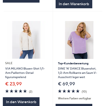
5
In den Warenkorb
SALE
Top-Kundenbewertung
DINE 'N' DANCE Blusenshirt,
VIA MILANO Blusen-Shirt 1/1-
1/2-Arm Rollkante am Saum V-
Arm Paillietten-Detail
Ausschnitt leger weit
figurumspielend
€ 69,99
€ 23,99
4.7
10
5.0
2
(10)
(2)
von
Bewertungen
von
Bewertungen
Weitere Farben verfügbar
5
5
In den Warenkorb