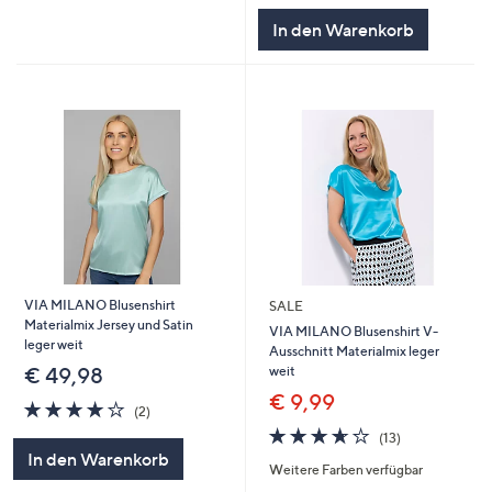
In den Warenkorb
VIA MILANO Blusenshirt
SALE
Materialmix Jersey und Satin
VIA MILANO Blusenshirt V-
leger weit
Ausschnitt Materialmix leger
weit
€ 49,98
€ 9,99
4.0
2
(2)
von
Bewertungen
3.6
13
(13)
5
von
Bewertungen
In den Warenkorb
Weitere Farben verfügbar
5