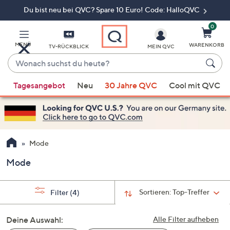
Du bist neu bei QVC? Spare 10 Euro! Code: HalloQVC
Zum
Hauptinhalt
springen
0
MENÜ
WARENKORB
TV-RÜCKBLICK
MEIN QVC
Wonach
suchst
Wenn
du
Tagesangebot
Neu
30 Jahre QVC
Cool mit QVC
Vorschläge
heute?
verfügbar
sind,
verwenden
Sie
Mode
die
Mode
Pfeiltasten
nach
oben
Sortieren:
Top-Treffer
Filter
(4)
und
nach
Deine Auswahl:
Alle Filter aufheben
unten