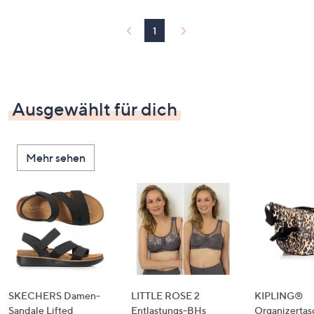
1
Ausgewählt für dich
Mehr sehen
SKECHERS Damen-
LITTLE ROSE 2
KIPLING®
Sandale Lifted
Entlastungs-BHs
Organizertas