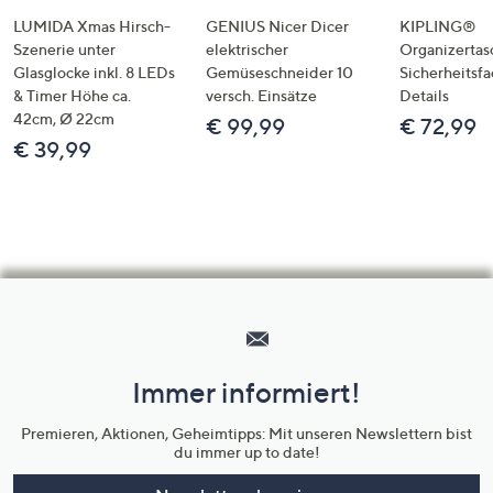
LUMIDA Xmas Hirsch-
GENIUS Nicer Dicer
KIPLING®
Szenerie unter
elektrischer
Organizertas
Glasglocke inkl. 8 LEDs
Gemüseschneider 10
Sicherheitsf
& Timer Höhe ca.
versch. Einsätze
Details
42cm, Ø 22cm
€ 99,99
€ 72,99
€ 39,99
Hilfeseiten,
Service
und
Immer informiert!
Unternehmensinformationen
Premieren, Aktionen, Geheimtipps: Mit unseren Newslettern bist
du immer up to date!