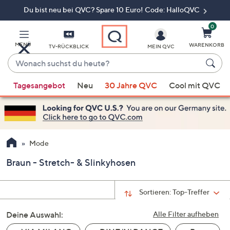
Du bist neu bei QVC? Spare 10 Euro! Code: HalloQVC
Zum
Hauptinhalt
springen
0
MENÜ
WARENKORB
TV-RÜCKBLICK
MEIN QVC
Wonach
suchst
Wenn
du
Tagesangebot
Neu
30 Jahre QVC
Cool mit QVC
Vorschläge
heute?
verfügbar
sind,
verwenden
Sie
Mode
die
Braun - Stretch- & Slinkyhosen
Pfeiltasten
nach
oben
Sortieren:
Top-Treffer
und
Deine Auswahl:
nach
Alle Filter aufheben
unten