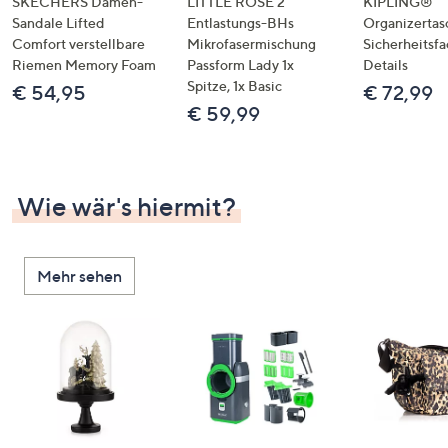
SKECHERS Damen-
LITTLE ROSE 2
KIPLING®
Sandale Lifted
Entlastungs-BHs
Organizertas
Comfort verstellbare
Mikrofasermischung
Sicherheitsf
Riemen Memory Foam
Passform Lady 1x
Details
Spitze, 1x Basic
€ 54,95
€ 72,99
€ 59,99
Wie wär's hiermit?
Mehr sehen