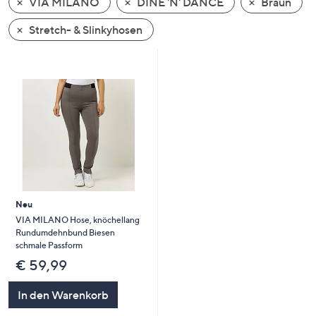
VIA MILANO
DINE 'N' DANCE
Braun
oder
wischen
Stretch- & Slinkyhosen
Sie
auf
Touch-
Geräten
nach
links
bzw.
rechts,
um
diese
Neu
anzuzeigen.
VIA MILANO Hose, knöchellang
Rundumdehnbund Biesen
schmale Passform
€ 59,99
In den Warenkorb