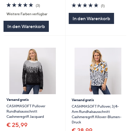
5.0
3
5.0
1
(3)
(1)
von
Bewertungen
von
Bewertungen
Weitere Farben verfügbar
5
5
In den Warenkorb
In den Warenkorb
Versand gratis
Versand gratis
CASHMASOFT Pullover
CASHMASOFT Pullover, 3/4-
Rundhalsausschnitt
Arm Rundhalsausschnitt
Cashmeregriff Jacquard
Cashmeregriff Allover-Blumen-
Druck
€ 25,99
€ 28,99