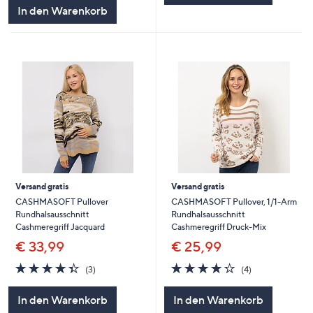
In den Warenkorb
Versand gratis
Versand gratis
CASHMASOFT Pullover
CASHMASOFT Pullover, 1/1-Arm
Rundhalsausschnitt
Rundhalsausschnitt
Cashmeregriff Jacquard
Cashmeregriff Druck-Mix
€ 33,99
€ 25,99
4.3
3
4.2
4
(3)
(4)
von
Bewertungen
von
Bewertungen
5
5
In den Warenkorb
In den Warenkorb