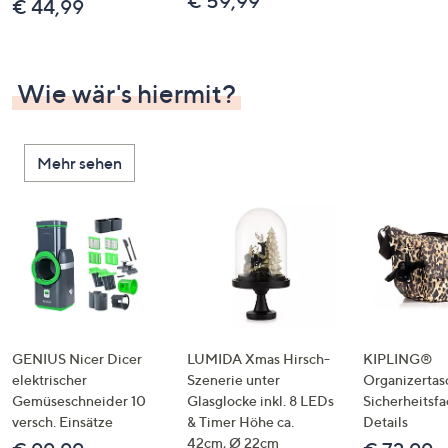
€ 59,99
€ 44,99
Wie wär's hiermit?
Mehr sehen
GENIUS Nicer Dicer
LUMIDA Xmas Hirsch-
KIPLING®
elektrischer
Szenerie unter
Organizertas
Gemüseschneider 10
Glasglocke inkl. 8 LEDs
Sicherheitsf
versch. Einsätze
& Timer Höhe ca.
Details
42cm, Ø 22cm