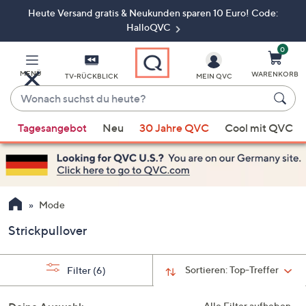
Heute Versand gratis & Neukunden sparen 10 Euro! Code:
Zum
Hauptinhalt
HalloQVC
springen
0
MENÜ
WARENKORB
TV-RÜCKBLICK
MEIN QVC
Wonach
suchst
Wenn
du
Tagesangebot
Neu
30 Jahre QVC
Cool mit QVC
Vorschläge
heute?
verfügbar
sind,
verwenden
Sie
Mode
die
Strickpullover
Pfeiltasten
nach
oben
Sortieren:
Top-Treffer
Filter
(6)
und
nach
Alle Filter aufheben