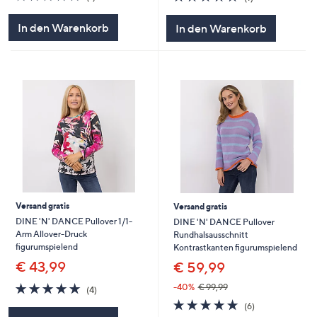
von
Bewertungen
von
Bewertungen
5
5
In den Warenkorb
In den Warenkorb
Versand gratis
Versand gratis
DINE 'N' DANCE Pullover 1/1-
DINE 'N' DANCE Pullover
Arm Allover-Druck
Rundhalsausschnitt
figurumspielend
Kontrastkanten figurumspielend
€ 43,99
€ 59,99
4.8
4
-40%
€ 99,99
(4)
von
Bewertungen
4.7
6
(6)
5
von
Bewertungen