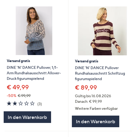
Versand gratis
Versand gratis
DINE 'N' DANCE Pullover, 1/1-
DINE 'N' DANCE Pullover
Arm Rundhalsausschnitt Allover-
Rundhalsausschnitt Schriftzug
Druck figurumspielend
figurumspielend
€ 49,99
€ 89,99
-50%
€ 99,99
Gültig bis 16.08.2026
Danach: € 99,99
1.7
3
(3)
von
Bewertungen
Weitere Farben verfügbar
5
In den Warenkorb
In den Warenkorb