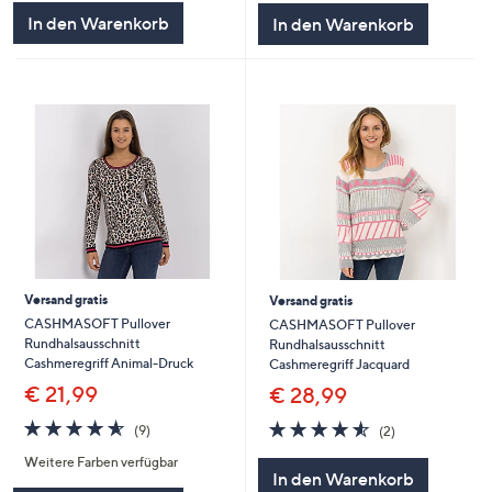
5
5
In den Warenkorb
In den Warenkorb
Versand gratis
Versand gratis
CASHMASOFT Pullover
CASHMASOFT Pullover
Rundhalsausschnitt
Rundhalsausschnitt
Cashmeregriff Animal-Druck
Cashmeregriff Jacquard
€ 21,99
€ 28,99
4.6
9
4.5
2
(9)
(2)
von
Bewertungen
von
Bewertungen
Weitere Farben verfügbar
5
5
In den Warenkorb