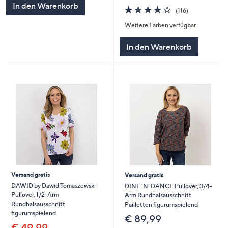
In den Warenkorb
4.0
116
(116)
von
Bewertungen
Weitere Farben verfügbar
5
In den Warenkorb
Versand gratis
Versand gratis
DAWID by Dawid Tomaszewski
DINE 'N' DANCE Pullover, 3/4-
Pullover, 1/2-Arm
Arm Rundhalsausschnitt
Rundhalsausschnitt
Pailletten figurumspielend
figurumspielend
€ 89,99
€ 49,99