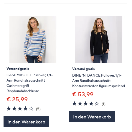
Versand gratis
Versand gratis
CASHMASOFT Pullover, 1/1-
DINE 'N' DANCE Pullover, 1/1-
Arm Rundhalsausschnitt
Arm Rundhalsausschnitt
Cashmeregriff
Kontraststreifen figurumspielend
Rippbundabschlüsse
€ 53,99
€ 25,99
4.0
1
(1)
4.2
5
von
Bewertungen
(5)
von
Bewertungen
5
In den Warenkorb
5
In den Warenkorb