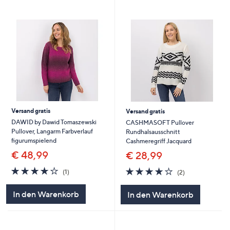
Versand gratis
Versand gratis
DAWID by Dawid Tomaszewski
CASHMASOFT Pullover
Pullover, Langarm Farbverlauf
Rundhalsausschnitt
figurumspielend
Cashmeregriff Jacquard
€ 48,99
€ 28,99
4.0
1
4.0
2
(1)
(2)
von
Bewertungen
von
Bewertungen
5
5
In den Warenkorb
In den Warenkorb