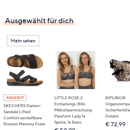
Ausgewählt für dich
Mehr sehen
LITTLE ROSE 2
KIPLING®
ANGEBOT
Entlastungs-BHs
Organizertas
SKECHERS Damen-
Mikrofasermischung
Sicherheitsf
Sandale Lifted
Passform Lady 1x
Details
Comfort verstellbare
Spitze, 1x Basic
€ 72,99
Riemen Memory Foam