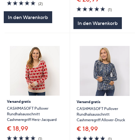
5.0
2
(2)
von
Bewertungen
5.0
1
(1)
5
von
Bewertungen
In den Warenkorb
5
In den Warenkorb
Versand gratis
Versand gratis
CASHMASOFT Pullover
CASHMASOFT Pullover
Rundhalsausschnitt
Rundhalsausschnitt
Cashmeregriff Herz-Jacquard
Cashmeregriff Allover-Druck
€ 18,99
€ 18,99
5.0
1
5.0
1
(1)
(1)