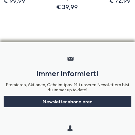
€ 99,99
€ 72,99
€ 39,99
Hilfeseiten,
Service
und
Immer informiert!
Unternehmensinformationen
Premieren, Aktionen, Geheimtipps: Mit unseren Newslettern bist
du immer up to date!
Newsletter abonnieren