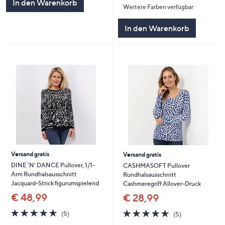
In den Warenkorb
Weitere Farben verfügbar
5
In den Warenkorb
Versand gratis
Versand gratis
DINE 'N' DANCE Pullover, 1/1-
CASHMASOFT Pullover
Arm Rundhalsausschnitt
Rundhalsausschnitt
Jacquard-Strick figurumspielend
Cashmeregriff Allover-Druck
€ 48,99
€ 28,99
4.6
5
4.6
5
(5)
(5)
von
Bewertungen
von
Bewertungen