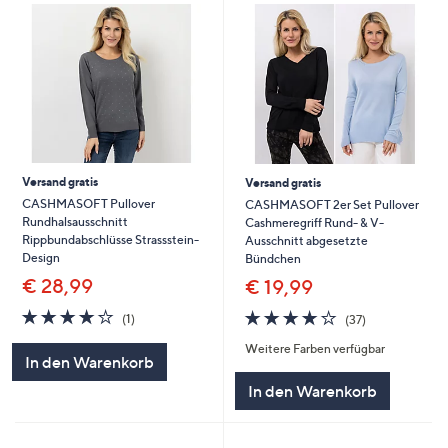
Versand gratis
Versand gratis
CASHMASOFT Pullover
CASHMASOFT 2er Set Pullover
Rundhalsausschnitt
Cashmeregriff Rund- & V-
Rippbundabschlüsse Strassstein-
Ausschnitt abgesetzte
Design
Bündchen
€ 28,99
€ 19,99
4.0
1
3.9
37
(1)
(37)
von
Bewertungen
von
Bewertungen
Weitere Farben verfügbar
5
5
In den Warenkorb
In den Warenkorb