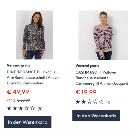
Versand gratis
Versand gratis
DINE 'N' DANCE Pullover, 1/1-
CASHMASOFT Pullover
Arm Rundhalsausschnitt Allover-
Rundhalsausschnitt
Druck figurumspielend
Cashmeregriff Animal-Jacquard
€ 49,99
€ 19,99
2.0
1
-44%
€ 89,99
(1)
von
Bewertungen
2.6
5
(5)
5
von
Bewertungen
In den Warenkorb
5
In den Warenkorb