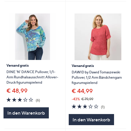
Versand gratis
Versand gratis
DINE 'N' DANCE Pullover, 1/1-
DAWID by Dawid Tomaszewski
Arm Rundhalsausschnitt Allover-
Pullover, 1/2 Arm Bändchengarn
Druck figurumspielend
figurumspielend
€ 48,99
€ 44,99
3.2
6
-43%
€ 79,99
(6)
von
Bewertungen
3.0
1
(1)
5
von
Bewertungen
In den Warenkorb
5
In den Warenkorb