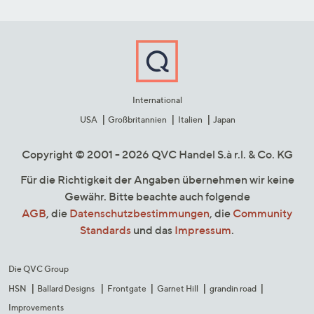
International
USA
Großbritannien
Italien
Japan
Copyright © 2001 - 2026 QVC Handel S.à r.l. & Co. KG
Für die Richtigkeit der Angaben übernehmen wir keine
Gewähr. Bitte beachte auch folgende
AGB
, die
Datenschutzbestimmungen
, die
Community
Standards
und das
Impressum
.
Die QVC Group
HSN
Ballard Designs
Frontgate
Garnet Hill
grandin road
Improvements