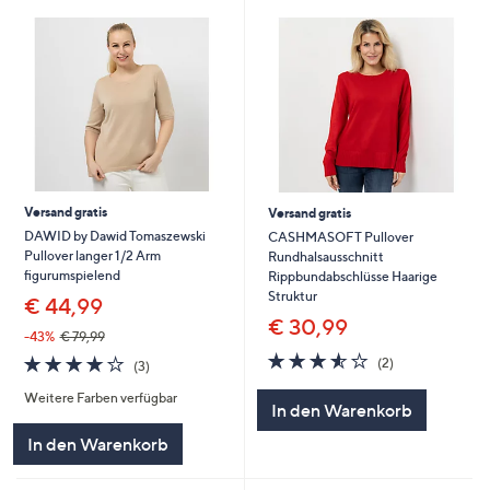
Versand gratis
Versand gratis
DAWID by Dawid Tomaszewski
CASHMASOFT Pullover
Pullover langer 1/2 Arm
Rundhalsausschnitt
figurumspielend
Rippbundabschlüsse Haarige
Struktur
€ 44,99
€ 30,99
-43%
€ 79,99
3.5
2
3.7
3
(2)
(3)
von
Bewertungen
von
Bewertungen
5
Weitere Farben verfügbar
5
In den Warenkorb
In den Warenkorb