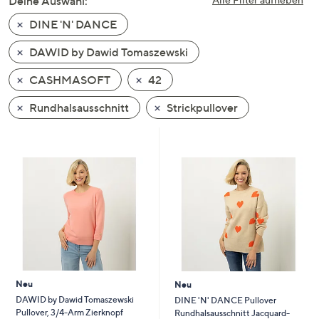
Deine Auswahl:
unten
DINE 'N' DANCE
oder
wischen
DAWID by Dawid Tomaszewski
Sie
auf
CASHMASOFT
42
Touch-
Rundhalsausschnitt
Strickpullover
Geräten
nach
links
bzw.
rechts,
um
diese
anzuzeigen.
Neu
Neu
DAWID by Dawid Tomaszewski
DINE 'N' DANCE Pullover
Pullover, 3/4-Arm Zierknopf
Rundhalsausschnitt Jacquard-