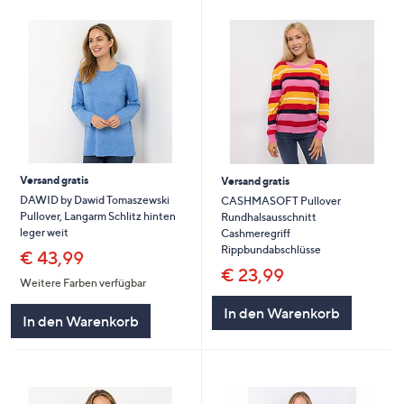
Versand gratis
Versand gratis
DAWID by Dawid Tomaszewski
CASHMASOFT Pullover
Pullover, Langarm Schlitz hinten
Rundhalsausschnitt
leger weit
Cashmeregriff
Rippbundabschlüsse
€ 43,99
€ 23,99
Weitere Farben verfügbar
In den Warenkorb
In den Warenkorb