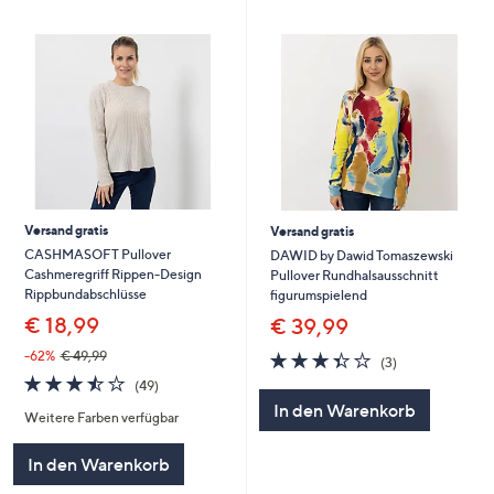
Versand gratis
Versand gratis
CASHMASOFT Pullover
DAWID by Dawid Tomaszewski
Cashmeregriff Rippen-Design
Pullover Rundhalsausschnitt
Rippbundabschlüsse
figurumspielend
€ 18,99
€ 39,99
3.3
3
-62%
€ 49,99
(3)
von
Bewertungen
3.5
49
(49)
5
von
Bewertungen
In den Warenkorb
Weitere Farben verfügbar
5
In den Warenkorb