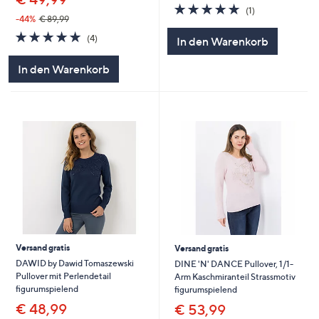
5.0
1
(1)
von
Bewertungen
-44%
€ 89,99
5
5.0
4
(4)
In den Warenkorb
von
Bewertungen
5
In den Warenkorb
Versand gratis
Versand gratis
DAWID by Dawid Tomaszewski
DINE 'N' DANCE Pullover, 1/1-
Pullover mit Perlendetail
Arm Kaschmiranteil Strassmotiv
figurumspielend
figurumspielend
€ 48,99
€ 53,99