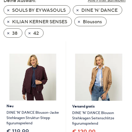
Deine Auswahl:
unten
SOULS BY EYWASOULS
DINE 'N' DANCE
oder
wischen
KILIAN KERNER SENSES
Blousons
Sie
auf
38
42
Touch-
Geräten
nach
links
bzw.
rechts,
um
diese
anzuzeigen.
Neu
Versand gratis
DINE 'N' DANCE Blouson-Jacke
DINE 'N' DANCE Blouson
Stehkragen Struktur-Stepp
Stehkragen Seitenschlitze
figurumspielend
figurumspielend
€ 119,99
€ 129,99