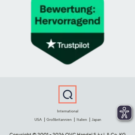
International
USA
Großbritannien
Italien
Japan
Copyright © 2001 - 2026 QVC Handel S.à r.l. & Co. KG