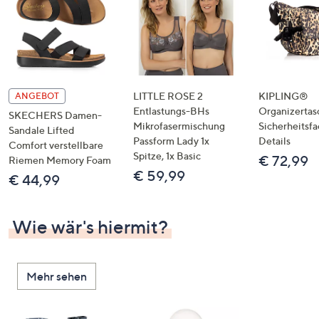
LITTLE ROSE 2
KIPLING®
ANGEBOT
Entlastungs-BHs
Organizertas
SKECHERS Damen-
Mikrofasermischung
Sicherheitsf
Sandale Lifted
Passform Lady 1x
Details
Comfort verstellbare
Spitze, 1x Basic
€ 72,99
Riemen Memory Foam
€ 59,99
€ 44,99
Wie wär's hiermit?
Mehr sehen