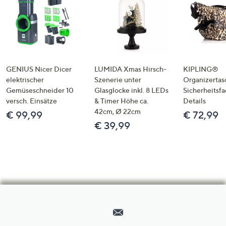
GENIUS Nicer Dicer
LUMIDA Xmas Hirsch-
KIPLING®
elektrischer
Szenerie unter
Organizertas
Gemüseschneider 10
Glasglocke inkl. 8 LEDs
Sicherheitsf
versch. Einsätze
& Timer Höhe ca.
Details
42cm, Ø 22cm
€ 99,99
€ 72,99
€ 39,99
Hilfeseiten,
Service
und