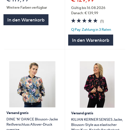
Weitere Farben verfügbar
Gültig bis 16.08.2026
Danach: € 139,99
In den Warenkorb
5.0
1
(1)
von
Bewertungen
Q Pay: Zahlung in 3 Raten
5
In den Warenkorb
Versand gratis
Versand gratis
DINE 'N' DANCE Blouson-Jacke
KILIAN KERNER SENSES Jacke,
Reißverschluss Allover-Druck
Blouson-Style aus elastischer
oversize
Ware Kuss-Knöpfe figurbetont