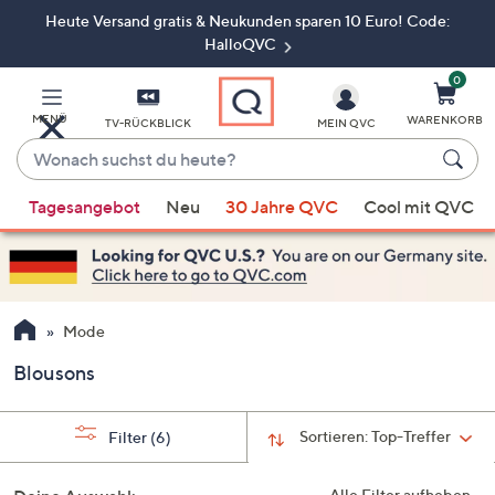
Heute Versand gratis & Neukunden sparen 10 Euro! Code:
Zum
Hauptinhalt
HalloQVC
springen
0
MENÜ
WARENKORB
TV-RÜCKBLICK
MEIN QVC
Wonach
suchst
Wenn
du
Tagesangebot
Neu
30 Jahre QVC
Cool mit QVC
Vorschläge
heute?
verfügbar
sind,
verwenden
Sie
Mode
die
Blousons
Pfeiltasten
nach
oben
Sortieren:
Top-Treffer
Filter
(6)
und
nach
Alle Filter aufheben