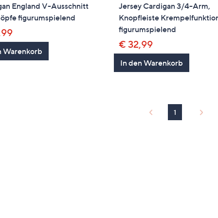
gan England V-Ausschnitt
Jersey Cardigan 3/4-Arm,
nöpfe figurumspielend
Knopfleiste Krempelfunktio
figurumspielend
,99
€ 32,99
n Warenkorb
In den Warenkorb
1