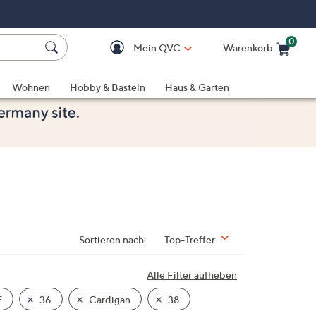
0
Mein QVC
Warenkorb
Einkaufswagen ist le
Wohnen
Hobby & Basteln
Haus & Garten
Sortieren nach:
Top-Treffer
Alle Filter aufheben
E
36
Cardigan
38