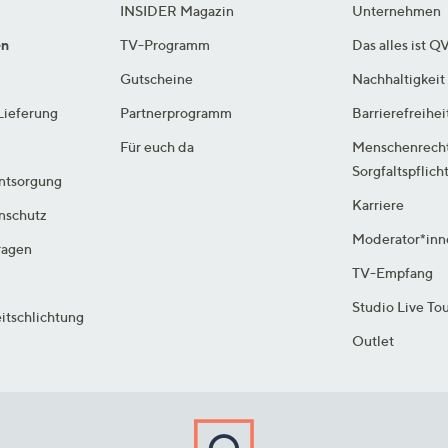
INSIDER Magazin
Unternehmen
en
TV-Programm
Das alles ist Q
Gutscheine
Nachhaltigkeit
Lieferung
Partnerprogramm
Barrierefreihei
Für euch da
Menschenrech
Sorgfaltspflich
ntsorgung
Karriere
enschutz
Moderator*inn
ragen
TV-Empfang
Studio Live To
itschlichtung
Outlet