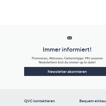
Hilfeseiten,
Service
und
Immer informiert!
Unternehmensinformationen
Premieren, Aktionen, Geheimtipps: Mit unseren
Newslettern bist du immer up to date!
Newsletter abonnieren
QVC kontaktieren
Bequem einkau