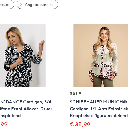
e
ester
Angebotspreise
f
ouch-
eräten
ach
nks
zw.
chts,
m
ese
zuzeigen.
SALE
'N' DANCE Cardigan, 3/4
SCHIFFHAUER MUNICH®
ffene Front Allover-Druck
Cardigan, 1/1-Arm Feinstric
umspielend
Knopfleiste figurumspielen
,99
€ 35,99