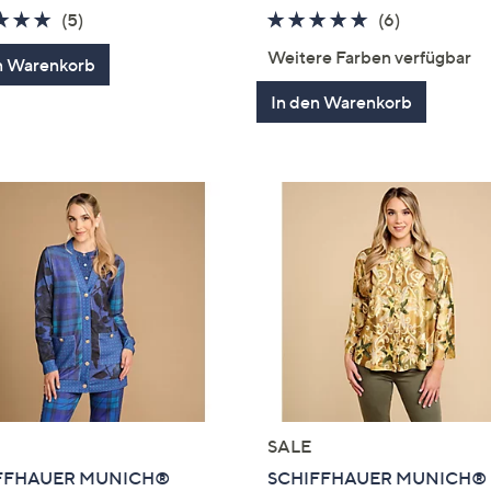
5.0
5
4.7
6
(5)
(6)
von
Bewertungen
von
Bewertung
Weitere Farben verfügbar
n Warenkorb
5
5
In den Warenkorb
SALE
FFHAUER MUNICH®
SCHIFFHAUER MUNICH®