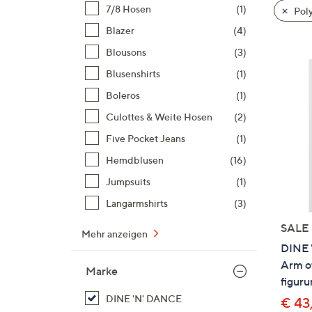
Si
7/8 Hosen
(1)
Poly
au
Blazer
(4)
T
Blousons
(3)
G
n
Blusenshirts
(1)
li
Boleros
(1)
b
Culottes & Weite Hosen
(2)
re
Five Pocket Jeans
(1)
u
di
Hemdblusen
(16)
an
Jumpsuits
(1)
Langarmshirts
(3)
SALE
Mehr anzeigen
DINE 
Arm o
Marke
figur
DINE 'N' DANCE
€ 43