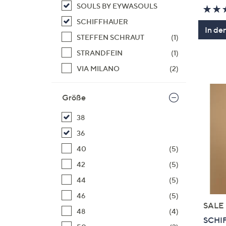
SOULS BY EYWASOULS
SCHIFFHAUER
In de
STEFFEN SCHRAUT
(1)
STRANDFEIN
(1)
VIA MILANO
(2)
Größe
38
36
40
(5)
42
(5)
44
(5)
46
(5)
SALE
48
(4)
SCHI