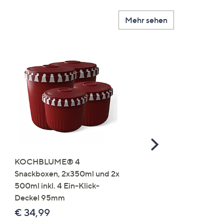
Mehr sehen
Scroll
Right
KOCHBLUME® 4
you:ly Pure Protein Limo
Snackboxen, 2x350ml und 2x
Lysin 575g für 25 Portio
500ml inkl. 4 Ein-Klick-
€ 49,99
Deckel 95mm
€ 86,94 /1 kg
€ 34,99