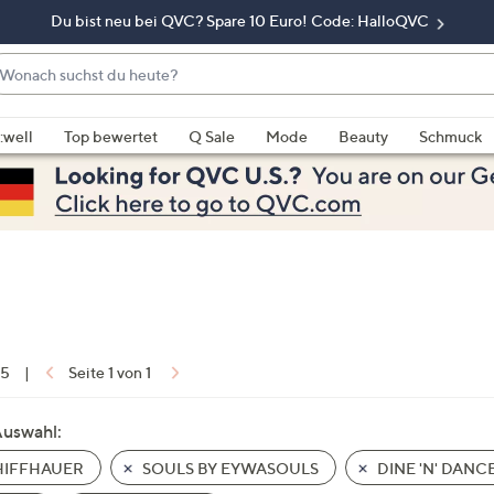
Du bist neu bei QVC? Spare 10 Euro! Code: HalloQVC
onach
chst
enn
u
rschläge
:well
Top bewertet
Q Sale
Mode
Beauty
Schmuck
eute?
rfügbar
nd,
erwenden
e
e
eiltasten
ach
ben
nd
 5
|
Seite 1 von 1
ach
nten
Auswahl:
der
IFFHAUER
SOULS BY EYWASOULS
DINE 'N' DANC
ischen