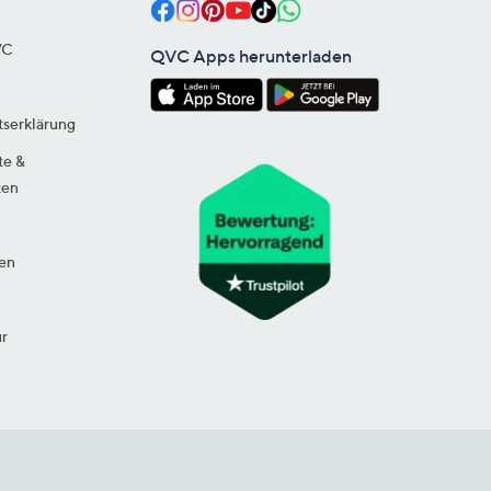
VC
QVC Apps herunterladen
tserklärung
te &
ten
en
ur