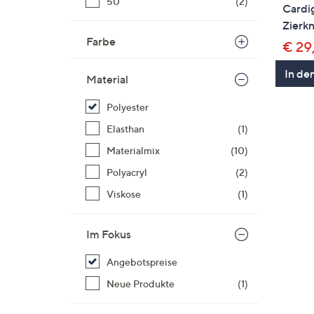
50
(2)
Cardi
Zierk
Farbe
€ 29
In de
Material
Polyester
Elasthan
(1)
Materialmix
(10)
Polyacryl
(2)
Viskose
(1)
Im Fokus
Angebotspreise
Neue Produkte
(1)