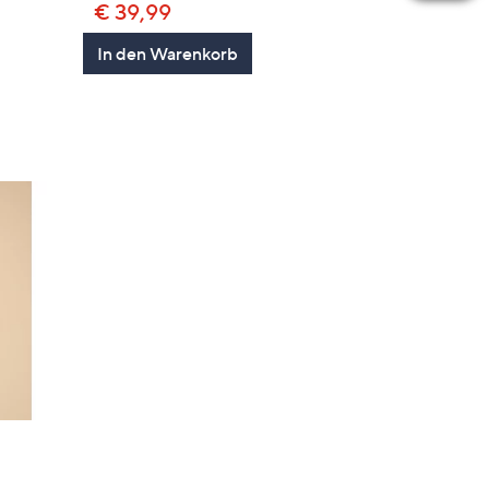
€ 39,99
en
In den Warenkorb