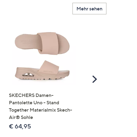
Mehr sehen
Scroll
Right
SKECHERS Damen-
JERYMOOD HOMEWEA
Pantolette Uno - Stand
Tops Mikrofaser Seitensc
Together Materialmix Skech-
leger weit
Air® Sohle
€ 24,99
€ 64,95