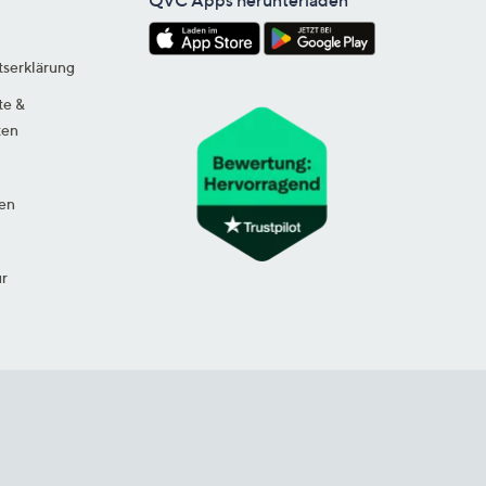
QVC Apps herunterladen
tserklärung
te &
ten
en
ur