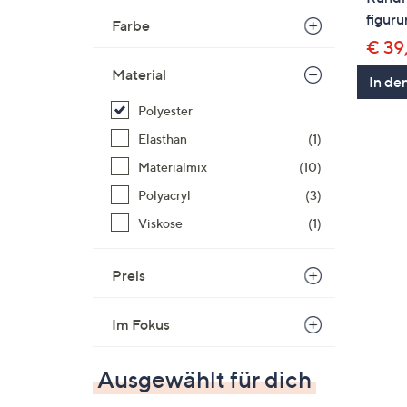
figur
Farbe
€ 39
Material
In de
Polyester
Elasthan
(1)
Materialmix
(10)
Polyacryl
(3)
Viskose
(1)
Preis
Im Fokus
Ausgewählt für dich