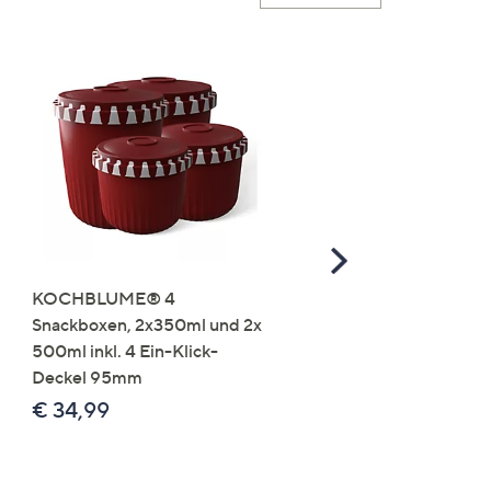
Scroll
Right
KOCHBLUME® 4
you:ly Pure Protein Limo
Snackboxen, 2x350ml und 2x
Lysin 575g für 25 Portio
500ml inkl. 4 Ein-Klick-
€ 49,99
Deckel 95mm
€ 86,94 /1 kg
€ 34,99