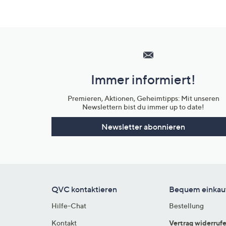
Hilfeseiten,
Service
und
Immer informiert!
Unternehmensinformationen
Premieren, Aktionen, Geheimtipps: Mit unseren
Newslettern bist du immer up to date!
Newsletter abonnieren
QVC kontaktieren
Bequem einkau
Hilfe-Chat
Bestellung
Kontakt
Vertrag widerruf