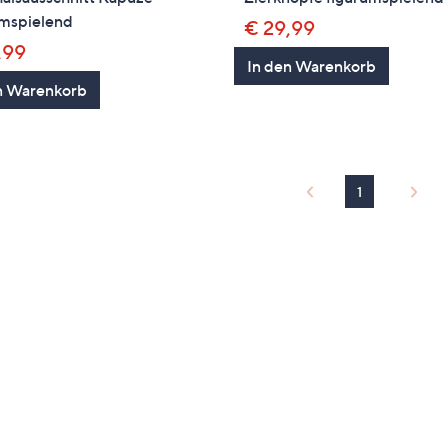
umspielend
€ 29,99
,99
In den Warenkorb
n Warenkorb
1