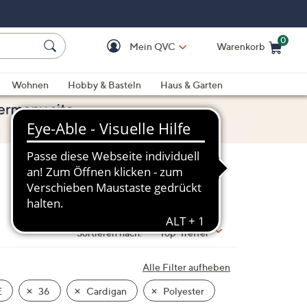
0
Mein QVC
Warenkorb
Einkaufswagen ist le
Wohnen
Hobby & Basteln
Haus & Garten
Sortieren nach:
Top-Treffer
Alle Filter aufheben
E
36
Cardigan
Polyester