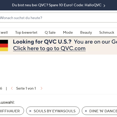
Du bist neu bei QVC? Spare 10 Euro! Code: HalloQVC
onach
chst
enn
u
rschläge
:well
Top bewertet
Q Sale
Mode
Beauty
Schmuck
eute?
rfügbar
nd,
erwenden
e
e
eiltasten
ach
ben
nd
 6
|
Seite 1 von 1
ach
nten
Auswahl:
der
IFFHAUER
SOULS BY EYWASOULS
DINE 'N' DANC
ischen