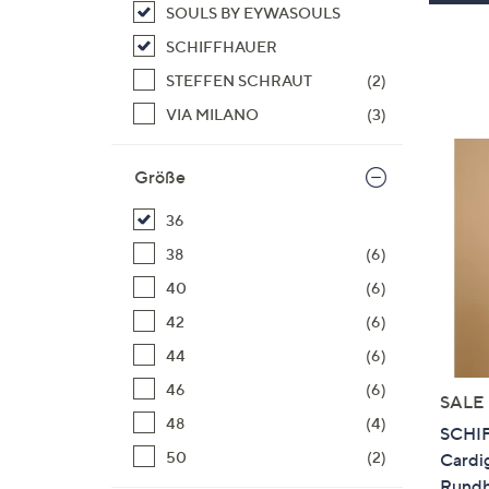
SOULS BY EYWASOULS
SCHIFFHAUER
STEFFEN SCHRAUT
(2)
VIA MILANO
(3)
Größe
36
38
(6)
40
(6)
42
(6)
44
(6)
46
(6)
SALE
48
(4)
SCHI
50
(2)
Cardig
Rundh