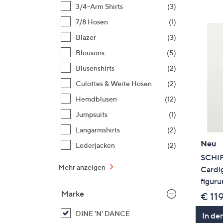
Si
3/4-Arm Shirts
(3)
au
7/8 Hosen
(1)
T
Blazer
(3)
G
n
Blousons
(5)
li
Blusenshirts
(2)
b
Culottes & Weite Hosen
(2)
re
Hemdblusen
(12)
u
di
Jumpsuits
(1)
an
Langarmshirts
(2)
Neu
Lederjacken
(2)
SCHI
Mehr anzeigen
Cardig
figur
Marke
€ 11
DINE 'N' DANCE
In de