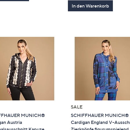
von
Bewertung
In den Warenkorb
5
SALE
FFHAUER MUNICH®
SCHIFFHAUER MUNICH®
an Austria
Cardigan England V-Aussch
alsausschnitt Kapuze
Zierknöpfe figurumspielend