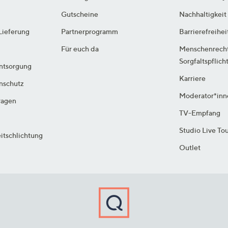
Gutscheine
Nachhaltigkeit
Lieferung
Partnerprogramm
Barrierefreihei
Für euch da
Menschenrech
Sorgfaltspflich
ntsorgung
Karriere
enschutz
Moderator*inn
ragen
TV-Empfang
Studio Live To
itschlichtung
Outlet