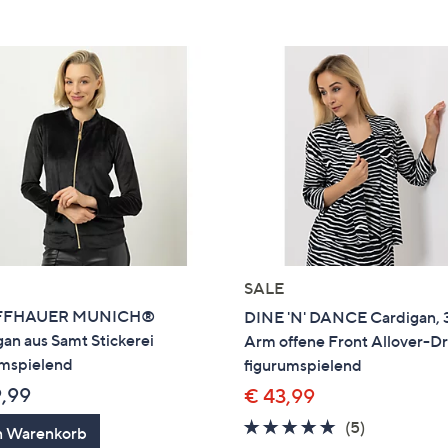
e
f
ouch-
eräten
ach
nks
zw.
chts,
m
ese
zuzeigen.
SALE
FFHAUER MUNICH®
DINE 'N' DANCE Cardigan, 
an aus Samt Stickerei
Arm offene Front Allover-D
umspielend
figurumspielend
9,99
€ 43,99
5.0
5
(5)
n Warenkorb