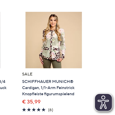
SALE
3/4
SCHIFFHAUER MUNICH®
ruck
Cardigan, 1/1-Arm Feinstrick
Knopfleiste figurumspielend
€ 35,99
4.7
6
(6)