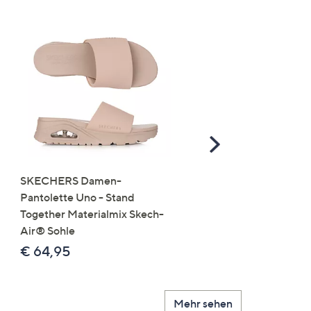
Scroll
Right
SKECHERS Damen-
JERYMOOD HOMEWEA
Pantolette Uno - Stand
Tops Mikrofaser Seitensc
Together Materialmix Skech-
leger weit
Air® Sohle
€ 24,99
€ 64,95
Mehr sehen