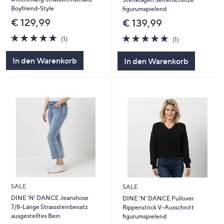
Boyfriend-Style
figurumspielend
€ 129,99
€ 139,99
5.0
1
5.0
1
(1)
(1)
von
Bewertungen
von
Bewertungen
5
5
In den Warenkorb
In den Warenkorb
SALE
SALE
DINE 'N' DANCE Jeanshose
DINE 'N' DANCE Pullover
7/8-Länge Strasssteinbesatz
Rippenstrick V-Ausschnitt
ausgestelltes Bein
figurumspielend