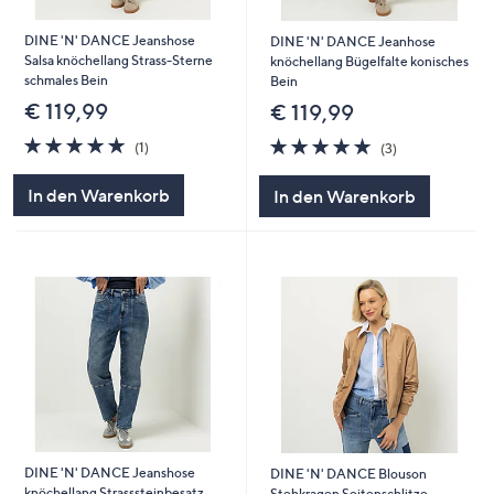
DINE 'N' DANCE Jeanshose
DINE 'N' DANCE Jeanhose
Salsa knöchellang Strass-Sterne
knöchellang Bügelfalte konisches
schmales Bein
Bein
€ 119,99
€ 119,99
5.0
1
5.0
3
(1)
(3)
von
Bewertungen
von
Bewertungen
5
5
In den Warenkorb
In den Warenkorb
DINE 'N' DANCE Jeanshose
DINE 'N' DANCE Blouson
knöchellang Strasssteinbesatz
Stehkragen Seitenschlitze