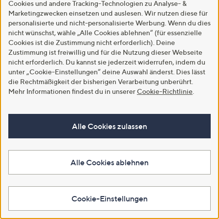
€ 89,99
Cookies und andere Tracking-Technologien zu Analyse- &
€ 69,99
Marketingzwecken einsetzen und auslesen. Wir nutzen diese für
-35%
€ 139,99
personalisierte und nicht-personalisierte Werbung. Wenn du dies
-46%
€ 129,99
5.0
3
(3)
nicht wünschst, wähle „Alle Cookies ablehnen“ (für essenzielle
von
Bewertungen
5.0
5
(5)
Cookies ist die Zustimmung nicht erforderlich). Deine
5
von
Bewertungen
In den Warenkorb
Zustimmung ist freiwillig und für die Nutzung dieser Webseite
5
In den Warenkorb
nicht erforderlich. Du kannst sie jederzeit widerrufen, indem du
unter „Cookie-Einstellungen“ deine Auswahl änderst. Dies lässt
die Rechtmäßigkeit der bisherigen Verarbeitung unberührt.
Mehr Informationen findest du in unserer
Cookie-Richtlinie
.
Alle Cookies zulassen
Alle Cookies ablehnen
SALE
DINE 'N' DANCE Blusenshirt
Materialmix platzierter Druck
DINE 'N' DANCE Jeanshose
Cookie-Einstellungen
leger weit
Rundumdehnbund knöchellang
gerades Bein
€ 59,99