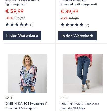
figurumspielend
Strassdekoration leger weit
€ 59,99
€ 39,99
-40%
€ 99,99
-42%
€ 69,99
5.0
1
5.0
2
(1)
(2)
von
Bewertungen
von
Bewertungen
5
5
In den Warenkorb
In den Warenkorb
SALE
SALE
DINE 'N' DANCE Sweatshirt V-
DINE 'N' DANCE Jeanshose
Ausschnitt Alloverprint
Bachata 7/8 Länge