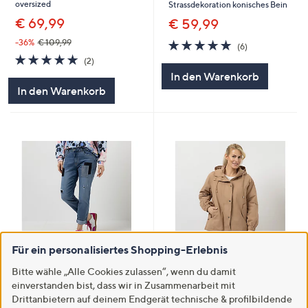
oversized
Strassdekoration konisches Bein
€ 69,99
€ 59,99
5.0
6
-36%
€ 109,99
(6)
von
Bewertungen
5.0
2
(2)
5
von
Bewertungen
In den Warenkorb
5
In den Warenkorb
Für ein personalisiertes Shopping-Erlebnis
SALE
Zuletzt im TV
Bitte wähle „Alle Cookies zulassen“, wenn du damit
DINE 'N' DANCE Jacke Kapuze
DINE 'N' DANCE Jeanshose
einverstanden bist, dass wir in Zusammenarbeit mit
platzierter Druck oversized
Boyfriend 7/8 Länge Patches 5-
Drittanbietern auf deinem Endgerät technische & profilbildende
Pocket