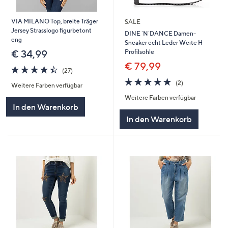
VIA MILANO Top, breite Träger
SALE
Jersey Strasslogo figurbetont
DINE `N`DANCE Damen-
eng
Sneaker echt Leder Weite H
Profilsohle
€ 34,99
€ 79,99
4.4
27
(27)
von
Bewertungen
5.0
2
(2)
Weitere Farben verfügbar
5
von
Bewertungen
Weitere Farben verfügbar
5
In den Warenkorb
In den Warenkorb