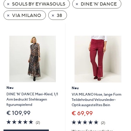
SOULS BY EYWASOULS
DINE 'N' DANCE
oder
wischen
VIA MILANO
38
Sie
auf
Touch-
Geräten
nach
links
bzw.
rechts,
um
diese
Neu
Neu
anzuzeigen.
DINE 'N' DANCE Maxi-Kleid, 1/1
VIA MILANO Hose, lange Form
Arm bedruckt Stehkragen
Teildehnbund Veloursleder-
figurumspielend
Optik ausgestelltes Bein
€ 109,99
€ 69,99
5.0
2
5.0
2
(2)
(2)
von
Bewertungen
von
Bewertungen