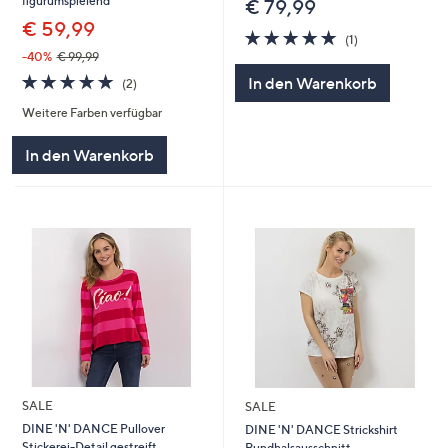
figurumspielend
€ 79,99
€ 59,99
5.0
1
(1)
von
Bewertungen
-40%
€ 99,99
5
5.0
2
In den Warenkorb
(2)
von
Bewertungen
Weitere Farben verfügbar
5
In den Warenkorb
SALE
SALE
DINE 'N' DANCE Pullover
DINE 'N' DANCE Strickshirt
Stickerei-Detail gestreift
Rundhalsausschnitt