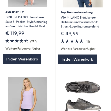
Zuletzt im TV
Top-Kundenbewertung
DINE 'N' DANCE Jeanshose
VIA MILANO Shirt, langer
Salsa 5-Pocket-Style Umschlag
Halbarm Rundhalsausschnitt
am Saum leichter Used-Effekt
Strass-Logo figurumspielend
€ 119,99
€ 49,99
4.4
217
4.6
11
(217)
(11)
von
Bewertungen
von
Bewertungen
Weitere Farben verfügbar
Weitere Farben verfügbar
5
5
In den Warenkorb
In den Warenkorb