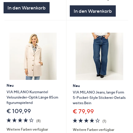
5
In den Warenkorb
In den Warenkorb
Neu
Neu
VIA MILANO Kurzmantel
VIA MILANO Jeans, lange Form
Veloursleder-Optik Länge 85cm
5-Pocket-Style Stickerei-Details
figurumspielend
weites Bein
€ 109,99
€ 79,99
4.2
8
4.0
1
(8)
(1)
von
Bewertungen
von
Bewertungen
Weitere Farben verfügbar
Weitere Farben verfügbar
5
5