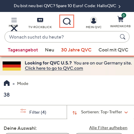
Du bist neu bei QVC? Spare 10 Euro! Code: HalloQVC
Zum
Hauptinhalt
springen
0
MENÜ
WARENKORB
TV-RÜCKBLICK
MEIN QVC
Wonach
suchst
Wenn
du
Tagesangebot
Neu
30 Jahre QVC
Cool mit QVC
Vorschläge
heute?
verfügbar
sind,
verwenden
Sie
Mode
die
38
Pfeiltasten
nach
oben
Sortieren:
Top-Treffer
Filter
(4)
und
nach
Deine Auswahl:
Alle Filter aufheben
unten