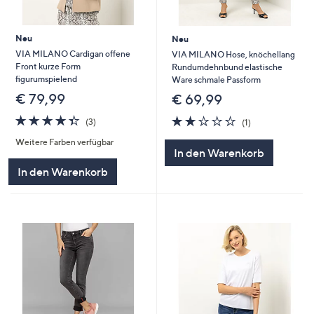
Neu
Neu
VIA MILANO Cardigan offene
VIA MILANO Hose, knöchellang
Front kurze Form
Rundumdehnbund elastische
figurumspielend
Ware schmale Passform
€ 79,99
€ 69,99
4.3
3
2.0
1
(3)
(1)
von
Bewertungen
von
Bewertungen
Weitere Farben verfügbar
5
5
In den Warenkorb
In den Warenkorb