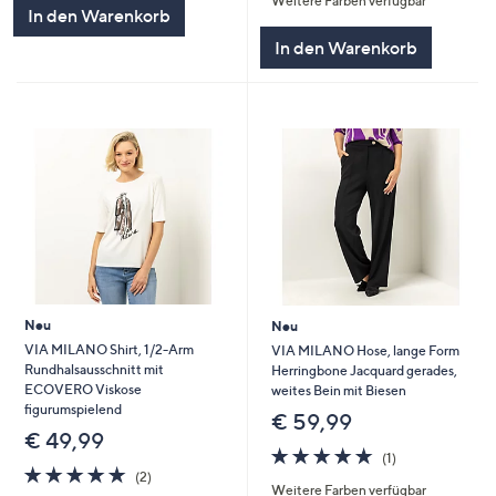
Weitere Farben verfügbar
5
5
In den Warenkorb
In den Warenkorb
Neu
Neu
VIA MILANO Shirt, 1/2-Arm
VIA MILANO Hose, lange Form
Rundhalsausschnitt mit
Herringbone Jacquard gerades,
ECOVERO Viskose
weites Bein mit Biesen
figurumspielend
€ 59,99
€ 49,99
5.0
1
(1)
5.0
2
von
Bewertungen
(2)
Weitere Farben verfügbar
von
Bewertungen
5