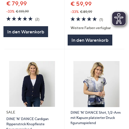
€ 79,99
€ 59,99
-33%
€ 119,99
-33%
€ 89,99
5.0
2
5.0
1
(2)
(1)
von
Bewertungen
von
Bewertungen
Weitere Farben verfügbar
5
5
In den Warenkorb
In den Warenkorb
SALE
DINE 'N' DANCE Shirt, 1/2-Arm
mit Kapuze platzierter Druck
DINE 'N' DANCE Cardigan
figurumspielend
Rippenstrick Knopfleiste