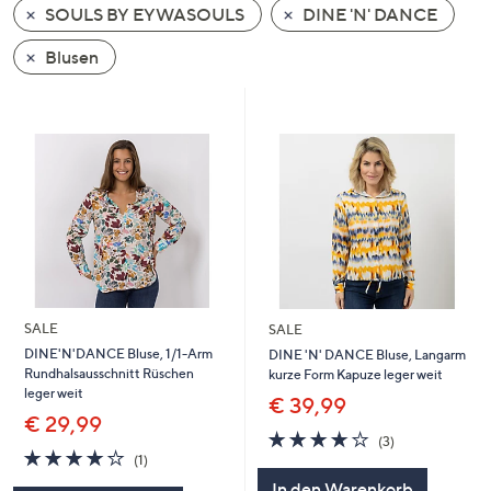
SOULS BY EYWASOULS
DINE 'N' DANCE
oder
wischen
Blusen
Sie
auf
Touch-
Geräten
nach
links
bzw.
rechts,
um
diese
SALE
SALE
anzuzeigen.
DINE'N'DANCE Bluse, 1/1-Arm
DINE 'N' DANCE Bluse, Langarm
Rundhalsausschnitt Rüschen
kurze Form Kapuze leger weit
leger weit
€ 39,99
€ 29,99
3.7
3
(3)
4.0
1
von
Bewertungen
(1)
von
Bewertungen
5
In den Warenkorb