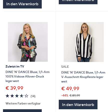
5
In den Warenkorb
Zuletzt im TV
SALE
DINE 'N' DANCE Bluse, 1/1-Arm
DINE 'N' DANCE Bluse, 1/1-Arm
100% Viskose Allover-Druck
V-Ausschnitt Knopfleiste leger
leger weit
weit
€ 39,99
€ 49,99
3.5
14
-44%
€ 89,99
(14)
von
Bewertungen
Weitere Farben verfügbar
5
In den Warenkorb