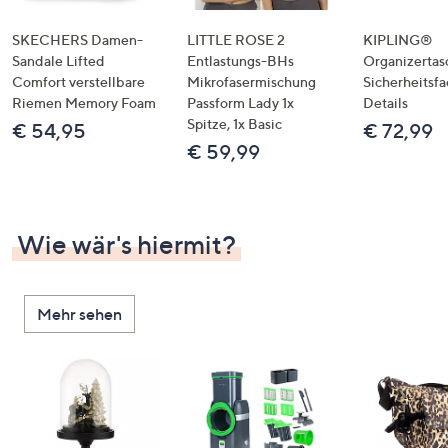
SKECHERS Damen-
LITTLE ROSE 2
KIPLING®
Sandale Lifted
Entlastungs-BHs
Organizertas
Comfort verstellbare
Mikrofasermischung
Sicherheitsf
Riemen Memory Foam
Passform Lady 1x
Details
Spitze, 1x Basic
€ 54,95
€ 72,99
€ 59,99
Wie wär's hiermit?
Mehr sehen