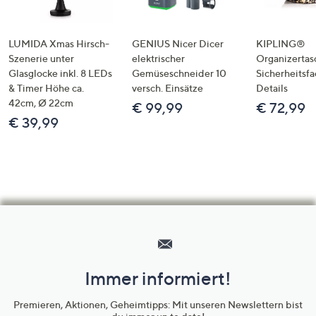
LUMIDA Xmas Hirsch-
GENIUS Nicer Dicer
KIPLING®
Szenerie unter
elektrischer
Organizertas
Glasglocke inkl. 8 LEDs
Gemüseschneider 10
Sicherheitsf
& Timer Höhe ca.
versch. Einsätze
Details
42cm, Ø 22cm
€ 99,99
€ 72,99
€ 39,99
Hilfeseiten,
Service
und
Immer informiert!
Unternehmensinformationen
Premieren, Aktionen, Geheimtipps: Mit unseren Newslettern bist