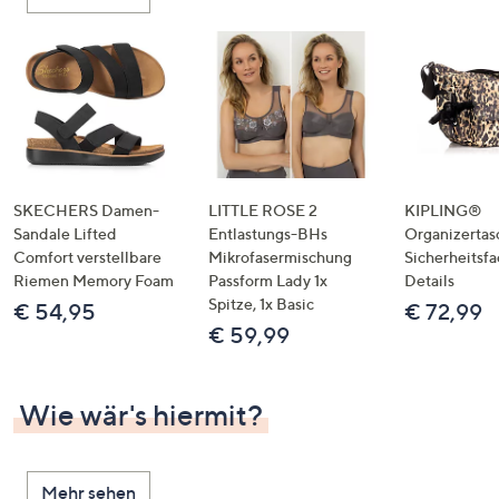
oder
wischen
Sie
auf
Touch-
Geräten
nach
links
SKECHERS Damen-
LITTLE ROSE 2
KIPLING®
bzw.
Sandale Lifted
Entlastungs-BHs
Organizertas
Comfort verstellbare
Mikrofasermischung
Sicherheitsf
rechts,
Riemen Memory Foam
Passform Lady 1x
Details
um
Spitze, 1x Basic
€ 54,95
€ 72,99
diese
€ 59,99
anzuzeigen.
Wie wär's hiermit?
Mehr sehen