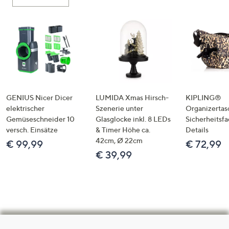
GENIUS Nicer Dicer
LUMIDA Xmas Hirsch-
KIPLING®
elektrischer
Szenerie unter
Organizertas
Gemüseschneider 10
Glasglocke inkl. 8 LEDs
Sicherheitsf
versch. Einsätze
& Timer Höhe ca.
Details
42cm, Ø 22cm
€ 99,99
€ 72,99
€ 39,99
Hilfeseiten,