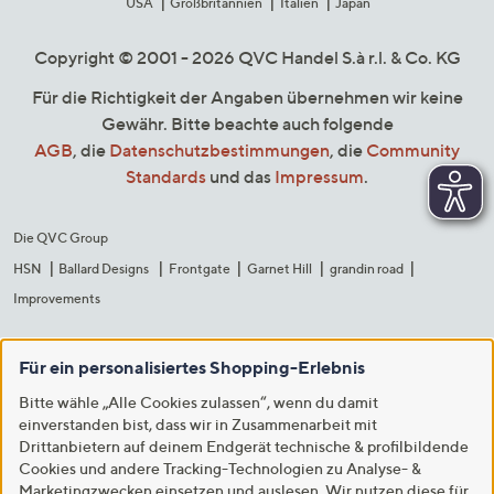
USA
Großbritannien
Italien
Japan
Copyright © 2001 - 2026 QVC Handel S.à r.l. & Co. KG
Für die Richtigkeit der Angaben übernehmen wir keine
Gewähr. Bitte beachte auch folgende
AGB
, die
Datenschutzbestimmungen
, die
Community
Standards
und das
Impressum
.
Die QVC Group
HSN
Ballard Designs
Frontgate
Garnet Hill
grandin road
Improvements
Für ein personalisiertes Shopping-Erlebnis
Bitte wähle „Alle Cookies zulassen“, wenn du damit
einverstanden bist, dass wir in Zusammenarbeit mit
Drittanbietern auf deinem Endgerät technische & profilbildende
Cookies und andere Tracking-Technologien zu Analyse- &
Marketingzwecken einsetzen und auslesen. Wir nutzen diese für