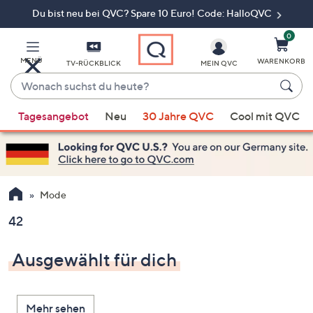
Du bist neu bei QVC? Spare 10 Euro! Code: HalloQVC
Zum
Hauptinhalt
springen
0
MENÜ
WARENKORB
TV-RÜCKBLICK
MEIN QVC
Wonach
suchst
Wenn
du
Tagesangebot
Neu
30 Jahre QVC
Cool mit QVC
Vorschläge
heute?
verfügbar
sind,
verwenden
Sie
Mode
die
42
Pfeiltasten
nach
Ausgewählt für dich
oben
und
nach
Mehr sehen
unten