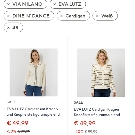
VIA MILANO
EVA LUTZ
oder
wischen
DINE 'N' DANCE
Cardigan
Weiß
Sie
auf
48
Touch-
Geräten
nach
links
bzw.
rechts,
um
diese
anzuzeigen.
SALE
SALE
EVA LUTZ Cardigan mit Kragen
EVA LUTZ Cardigan Kragen
und Knopfleiste figurumspielend
Knopfleiste figurumspielend
€ 49,99
€ 49,99
-50%
€ 99,99
-50%
€ 99,99