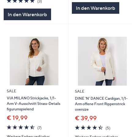
(3)
5
von
Bewertungen
In den Warenkorb
5
In den Warenkorb
SALE
SALE
VIA MILANO Strickjacke, 1/1-
DINE 'N' DANCE Cardigan, 1/1-
Arm V-Ausschnitt Strass-Details
Arm offene Front Rippenstrick
figurumspielend
oversize
€ 19,99
€ 39,99
4.4
7
4.4
5
(7)
(5)
von
Bewertungen
von
Bewertungen
Weitere Farben verfügbar
Weitere Farben verfügbar
5