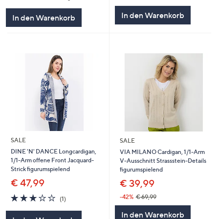
5
In den Warenkorb
In den Warenkorb
SALE
SALE
DINE 'N' DANCE Longcardigan,
VIA MILANO Cardigan, 1/1-Arm
1/1-Arm offene Front Jacquard-
V-Ausschnitt Strassstein-Details
Strick figurumspielend
figurumspielend
€ 47,99
€ 39,99
3.0
1
-42%
€ 69,99
(1)
von
Bewertungen
In den Warenkorb
5