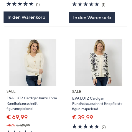
5.0
1
5.0
1
(1)
(1)
von
Bewertungen
von
Bewertungen
5
5
In den Warenkorb
In den Warenkorb
SALE
SALE
EVA LUTZ Cardigan kurze Form
EVA LUTZ Cardigan
Rundhalsausschnitt
Rundhalsausschnitt Knopfleiste
figurumspielend
figurumspielend
€ 69,99
€ 39,99
5.0
7
-46%
€ 129,99
(7)
von
Bewertungen
5.0
3