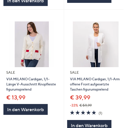
In den Warenkorb
SALE
SALE
VIA MILANO Cardigan, 1/1-
VIA MILANO Cardigan, 1/1-Arm
Länge V-Ausschnitt Knopfleiste
offene Front aufgesetzte
figurumspielend
Taschen figurumspielend
€ 13,99
€ 39,99
-33%
€ 59,99
In den Warenkorb
5.0
1
(1)
von
Bewertungen
5
In den Warenkorb