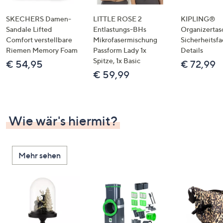
SKECHERS Damen-
LITTLE ROSE 2
KIPLING®
Sandale Lifted
Entlastungs-BHs
Organizertas
Comfort verstellbare
Mikrofasermischung
Sicherheitsf
Riemen Memory Foam
Passform Lady 1x
Details
Spitze, 1x Basic
€ 54,95
€ 72,99
€ 59,99
Wie wär's hiermit?
Mehr sehen