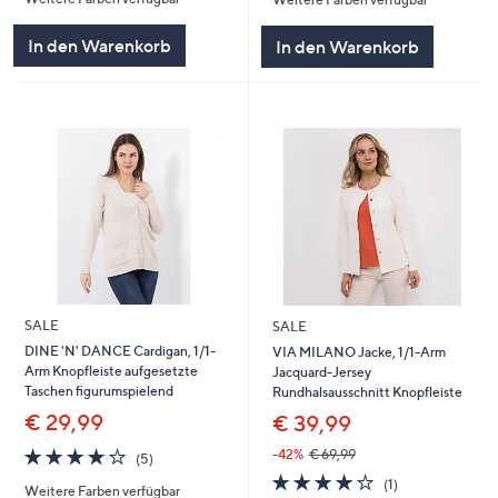
5
In den Warenkorb
In den Warenkorb
SALE
SALE
DINE 'N' DANCE Cardigan, 1/1-
VIA MILANO Jacke, 1/1-Arm
Arm Knopfleiste aufgesetzte
Jacquard-Jersey
Taschen figurumspielend
Rundhalsausschnitt Knopfleiste
€ 29,99
€ 39,99
4.0
5
-42%
€ 69,99
(5)
von
Bewertungen
4.0
1
(1)
Weitere Farben verfügbar
5
von
Bewertungen