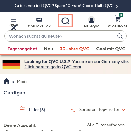
Du bist neu bei QVC? Spare 10 Euro! Code: HalloQVC
Zum
Hauptinhalt
springen
0
MENÜ
WARENKORB
TV-RÜCKBLICK
MEIN QVC
Wonach
suchst
Wenn
du
Tagesangebot
Neu
30 Jahre QVC
Cool mit QVC
Vorschläge
heute?
verfügbar
sind,
verwenden
Sie
Mode
die
Cardigan
Pfeiltasten
nach
oben
Sortieren:
Top-Treffer
Filter
(6)
und
nach
Deine Auswahl:
Alle Filter aufheben
unten