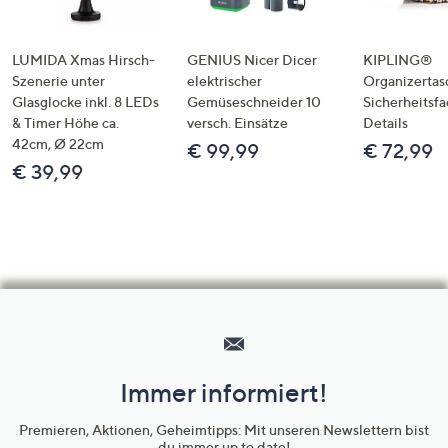
LUMIDA Xmas Hirsch-
GENIUS Nicer Dicer
KIPLING®
Szenerie unter
elektrischer
Organizertas
Glasglocke inkl. 8 LEDs
Gemüseschneider 10
Sicherheitsf
& Timer Höhe ca.
versch. Einsätze
Details
42cm, Ø 22cm
€ 99,99
€ 72,99
€ 39,99
Hilfeseiten,
Service
und
Immer informiert!
Unternehmensinformationen
Premieren, Aktionen, Geheimtipps: Mit unseren Newslettern bist
du immer up to date!