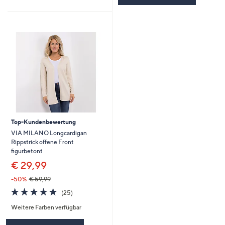
Top-Kundenbewertung
VIA MILANO Longcardigan
Rippstrick offene Front
figurbetont
€ 29,99
-50%
€ 59,99
4.7
25
(25)
von
Bewertungen
Weitere Farben verfügbar
5