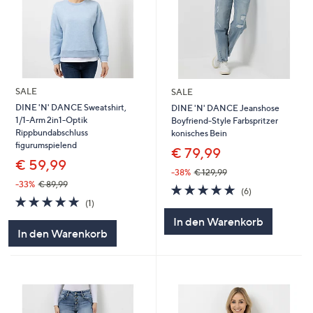
SALE
SALE
DINE 'N' DANCE Sweatshirt,
DINE 'N' DANCE Jeanshose
1/1-Arm 2in1-Optik
Boyfriend-Style Farbspritzer
Rippbundabschluss
konisches Bein
figurumspielend
€ 79,99
€ 59,99
-38%
€ 129,99
-33%
€ 89,99
5.0
6
(6)
5.0
1
von
Bewertungen
(1)
von
Bewertungen
5
In den Warenkorb
5
In den Warenkorb