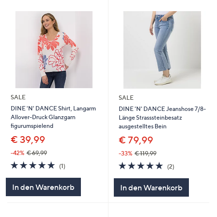
SALE
SALE
DINE 'N' DANCE Shirt, Langarm
DINE 'N' DANCE Jeanshose 7/8-
Allover-Druck Glanzgarn
Länge Strasssteinbesatz
figurumspielend
ausgestelltes Bein
€ 39,99
€ 79,99
-42%
€ 69,99
-33%
€ 119,99
5.0
1
5.0
2
(1)
(2)
von
Bewertungen
von
Bewertungen
5
5
In den Warenkorb
In den Warenkorb