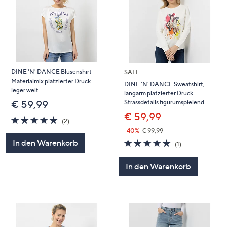
DINE 'N' DANCE Blusenshirt
SALE
Materialmix platzierter Druck
DINE 'N' DANCE Sweatshirt,
leger weit
langarm platzierter Druck
Strassdetails figurumspielend
€ 59,99
€ 59,99
5.0
2
(2)
von
Bewertungen
-40%
€ 99,99
5
5.0
1
In den Warenkorb
(1)
von
Bewertungen
5
In den Warenkorb