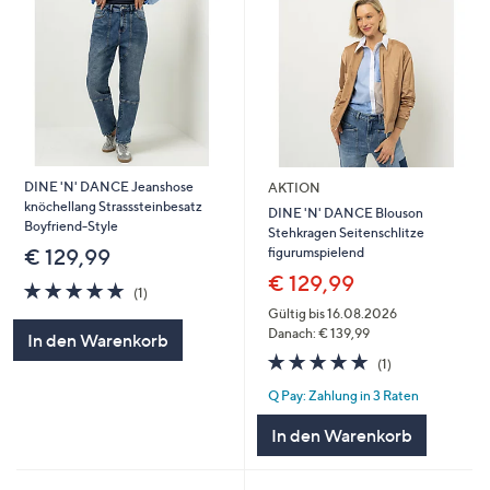
DINE 'N' DANCE Jeanshose
AKTION
knöchellang Strasssteinbesatz
DINE 'N' DANCE Blouson
Boyfriend-Style
Stehkragen Seitenschlitze
figurumspielend
€ 129,99
€ 129,99
5.0
1
(1)
von
Bewertungen
Gültig bis 16.08.2026
5
Danach: € 139,99
In den Warenkorb
5.0
1
(1)
von
Bewertungen
Q Pay: Zahlung in 3 Raten
5
In den Warenkorb