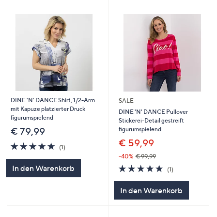
DINE 'N' DANCE Shirt, 1/2-Arm
SALE
mit Kapuze platzierter Druck
DINE 'N' DANCE Pullover
figurumspielend
Stickerei-Detail gestreift
figurumspielend
€ 79,99
€ 59,99
5.0
1
(1)
von
Bewertungen
-40%
€ 99,99
5
5.0
1
In den Warenkorb
(1)
von
Bewertungen
5
In den Warenkorb