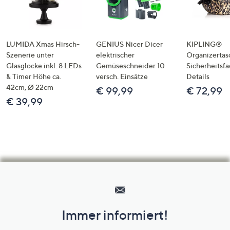
LUMIDA Xmas Hirsch-
GENIUS Nicer Dicer
KIPLING®
Szenerie unter
elektrischer
Organizertas
Glasglocke inkl. 8 LEDs
Gemüseschneider 10
Sicherheitsf
& Timer Höhe ca.
versch. Einsätze
Details
42cm, Ø 22cm
€ 99,99
€ 72,99
€ 39,99
Hilfeseiten,
Service
und
Immer informiert!
Unternehmensinformationen