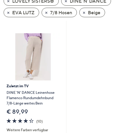
LOVELY SISTERS®
DINE 'N' DANCE
oder
wischen
EVA LUTZ
7/8 Hosen
Beige
Sie
auf
Touch-
Geräten
nach
links
bzw.
rechts,
um
diese
Zuletzt im TV
anzuzeigen.
DINE 'N' DANCE Leinenhose
Flamenco Rundumdehnbund
7/8-Länge weites Bein
€ 89,99
4.3
10
(10)
von
Bewertungen
Weitere Farben verfügbar
5