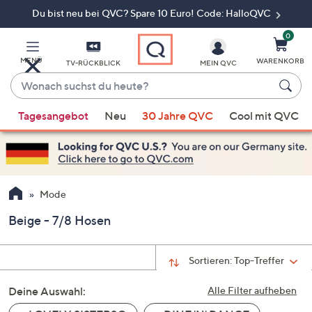
Du bist neu bei QVC? Spare 10 Euro! Code: HalloQVC
Zum
Hauptinhalt
springen
0
MENÜ
WARENKORB
TV-RÜCKBLICK
MEIN QVC
Wonach
suchst
Wenn
du
Tagesangebot
Neu
30 Jahre QVC
Cool mit QVC
Vorschläge
heute?
verfügbar
sind,
verwenden
Sie
Mode
die
Beige - 7/8 Hosen
Pfeiltasten
nach
oben
Sortieren:
Top-Treffer
und
Deine Auswahl:
nach
Alle Filter aufheben
unten