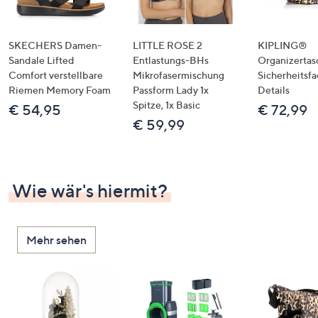
SKECHERS Damen-
LITTLE ROSE 2
KIPLING®
Sandale Lifted
Entlastungs-BHs
Organizertas
Comfort verstellbare
Mikrofasermischung
Sicherheitsf
Riemen Memory Foam
Passform Lady 1x
Details
Spitze, 1x Basic
€ 54,95
€ 72,99
€ 59,99
Wie wär's hiermit?
Mehr sehen