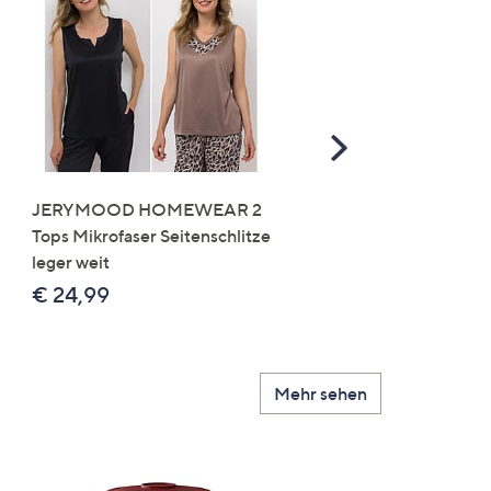
Scroll
Right
JERYMOOD HOMEWEAR 2
LITTLE ROSE 5 Maxislip
Tops Mikrofaser Seitenschlitze
Mikrofaser 3x Stickereide
leger weit
2x uni
€ 24,99
€ 49,99
Mehr sehen