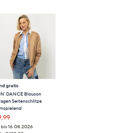
e
f
ouch-
eräten
ach
nks
zw.
chts,
m
ese
zuzeigen.
nd gratis
'N' DANCE Blouson
agen Seitenschlitze
umspielend
9,99
 bis 16.08.2026