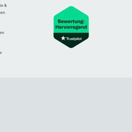
te &
ten
en
ur