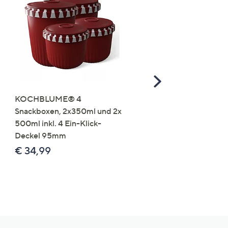
Scroll
Right
KOCHBLUME® 4
you:ly Pure Protein Limo
Snackboxen, 2x350ml und 2x
Lysin 575g für 25 Portio
500ml inkl. 4 Ein-Klick-
€ 49,99
Deckel 95mm
€ 86,94 /1 kg
€ 34,99