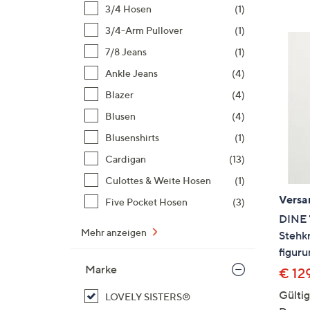
Si
3/4 Hosen
(1)
au
3/4-Arm Pullover
(1)
T
7/8 Jeans
(1)
G
n
Ankle Jeans
(4)
li
Blazer
(4)
b
Blusen
(4)
re
Blusenshirts
(1)
u
di
Cardigan
(13)
an
Culottes & Weite Hosen
(1)
Versa
Five Pocket Hosen
(3)
DINE 
Mehr anzeigen
Stehkr
figur
Marke
€ 12
Gültig
LOVELY SISTERS®