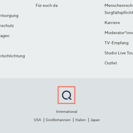
Für euch da
Menschenrech
Sorgfaltspflich
ntsorgung
Karriere
enschutz
Moderator*inn
ragen
TV-Empfang
Studio Live To
itschlichtung
Outlet
International
USA
Großbritannien
Italien
Japan