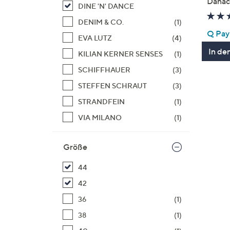
Danac
DINE 'N' DANCE
DENIM & CO.
(1)
Q Pay:
EVA LUTZ
(4)
In de
KILIAN KERNER SENSES
(1)
SCHIFFHAUER
(3)
STEFFEN SCHRAUT
(3)
STRANDFEIN
(1)
VIA MILANO
(1)
Größe
44
42
36
(1)
38
(1)