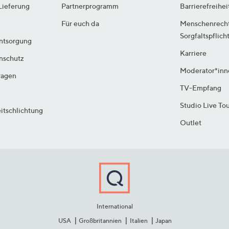
Lieferung
Partnerprogramm
Barrierefreihei
Für euch da
Menschenrech
Sorgfaltspflich
ntsorgung
Karriere
enschutz
Moderator*inn
ragen
TV-Empfang
Studio Live To
itschlichtung
Outlet
International
USA
Großbritannien
Italien
Japan