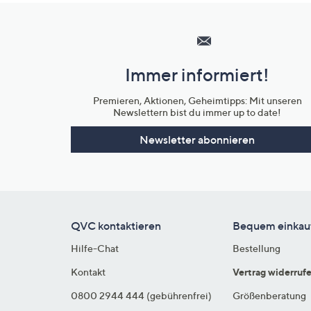
Hilfeseiten,
Service
und
Immer informiert!
Unternehmensinformationen
Premieren, Aktionen, Geheimtipps: Mit unseren
Newslettern bist du immer up to date!
Newsletter abonnieren
QVC kontaktieren
Bequem einkau
Hilfe-Chat
Bestellung
Kontakt
Vertrag widerruf
0800 2944 444 (gebührenfrei)
Größenberatung