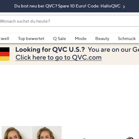
Du bist neu bei QVC? Spare 10 Euro! Code: HalloQVC
onach
chst
enn
u
rschläge
:well
Top bewertet
Q Sale
Mode
Beauty
Schmuck
eute?
rfügbar
nd,
erwenden
e
e
eiltasten
ach
ben
nd
ach
nten
der
ischen