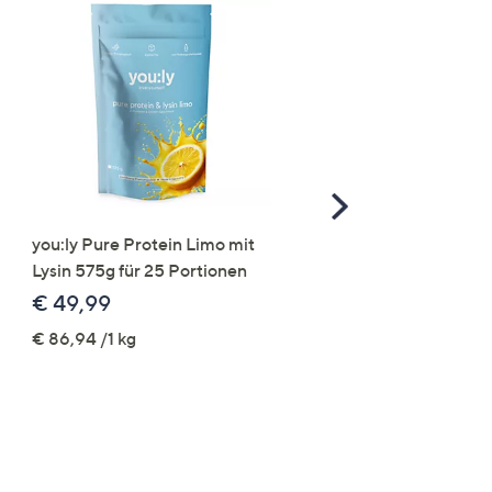
Scroll
Right
you:ly Pure Protein Limo mit
STRANDFEIN Punto-Ho
Lysin 575g für 25 Portionen
elastisch Rundumdehnb
Logo-Stickerei weites B
€ 49,99
€ 109,99
€ 86,94 /1 kg