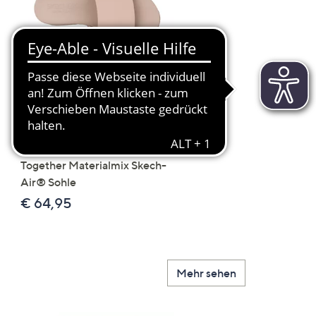
Scroll
Right
SKECHERS Damen-
JERYMOOD HOMEWEA
Pantolette Uno - Stand
Tops Mikrofaser Seitensc
Together Materialmix Skech-
leger weit
Air® Sohle
€ 24,99
€ 64,95
Mehr sehen