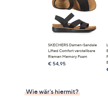
Si
au
T
G
n
li
b
re
SKECHERS Damen-Sandale
u
Lifted Comfort verstellbare
di
Riemen Memory Foam
an
€ 54,95
Wie wär's hiermit?