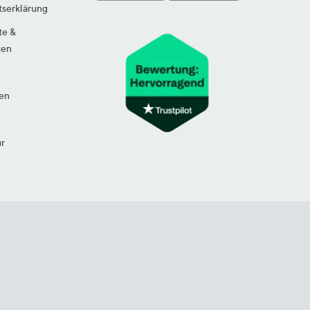
tserklärung
te &
ten
en
ur