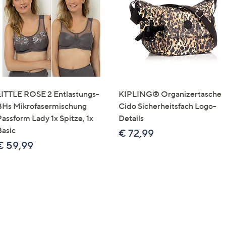
e
f
ouch-
eräten
ach
nks
zw.
chts,
LITTLE ROSE 2 Entlastungs-
KIPLING® Organizertasche
m
BHs Mikrofasermischung
Cido Sicherheitsfach Logo-
ese
Passform Lady 1x Spitze, 1x
Details
zuzeigen.
Basic
€ 72,99
€ 59,99