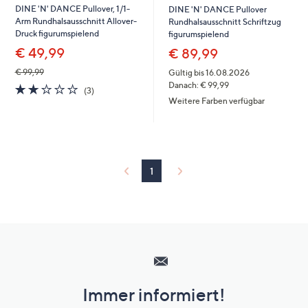
DINE 'N' DANCE Pullover, 1/1-
DINE 'N' DANCE Pullover
Arm Rundhalsausschnitt Allover-
Rundhalsausschnitt Schriftzug
Druck figurumspielend
figurumspielend
€ 49,99
€ 89,99
€ 99,99
Gültig bis 16.08.2026
Danach: € 99,99
1.7
3
(3)
von
Bewertungen
Weitere Farben verfügbar
5
1
Hilfeseiten,
Service
und
Immer informiert!
Unternehmensinformationen