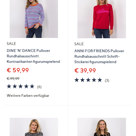
SALE
SALE
DINE 'N' DANCE Pullover
ANNI FOR FRIENDS Pullover
Rundhalsausschnitt
Rundhalsausschnitt Schrift-
Kontrastkanten figurumspielend
Stickerei figurumspielend
€ 59,99
€ 39,99
4.7
3
€ 99,99
(3)
von
Bewertungen
4.7
6
(6)
5
von
Bewertungen
Weitere Farben verfügbar
5