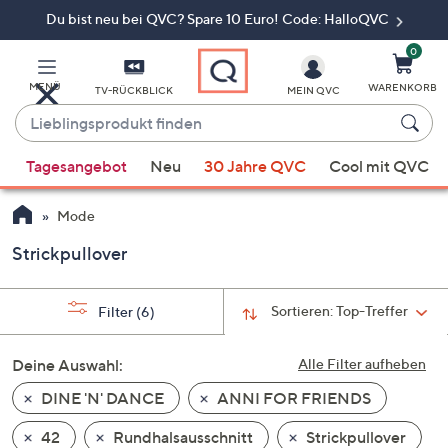
Du bist neu bei QVC? Spare 10 Euro! Code: HalloQVC
Zum
Hauptinhalt
springen
0
MENÜ
WARENKORB
TV-RÜCKBLICK
MEIN QVC
Lieblingsprodukt
finden
Wenn
Tagesangebot
Neu
30 Jahre QVC
Cool mit QVC
Vorschläge
verfügbar
Mode
sind,
verwenden
Strickpullover
Sie
die
Sortieren:
Top-Treffer
Filter
(6)
Pfeiltasten
nach
Deine Auswahl:
Alle Filter aufheben
oben
und
DINE 'N' DANCE
ANNI FOR FRIENDS
nach
42
Rundhalsausschnitt
Strickpullover
unten