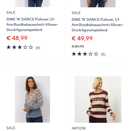
SALE
SALE
DINE 'N' DANCE Pullover, 1/1-
DINE 'N' DANCE Pullover, 1/1-
Arm Rundhalsausschnitt Allover-
Arm Rundhalsausschnitt Allover-
Druck figurumspielend
Druck figurumspielend
€ 48,99
€ 49,99
3.2
6
€ 89,99
(6)
von
Bewertungen
2.6
5
(5)
5
von
Bewertungen
5
SALE
AKTION