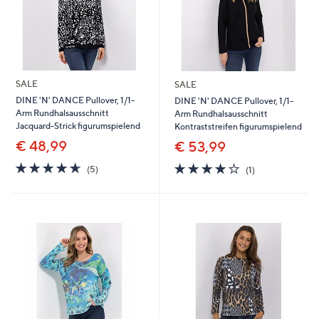
SALE
SALE
DINE 'N' DANCE Pullover, 1/1-
DINE 'N' DANCE Pullover, 1/1-
Arm Rundhalsausschnitt
Arm Rundhalsausschnitt
Jacquard-Strick figurumspielend
Kontraststreifen figurumspielend
€ 48,99
€ 53,99
4.6
5
4.0
1
(5)
(1)
von
Bewertungen
von
Bewertungen
5
5