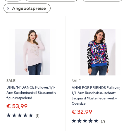
oder
Angebotspreise
wischen
Sie
auf
Touch-
Geräten
nach
links
bzw.
rechts,
um
SALE
SALE
diese
DINE 'N' DANCE Pullover, 1/1-
ANNI FOR FRIENDS Pullover,
anzuzeigen.
Arm Kaschmiranteil Strassmotiv
1/1-Arm Rundhalssauschnitt
figurumspielend
Jacquard Muster leger weit.-
Oversize
€ 53,99
€ 32,99
5.0
1
(1)
von
Bewertungen
4.9
7
(7)
5
von
Bewertungen
5