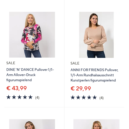
SALE
SALE
DINE 'N' DANCE Pullover 1/1-
ANNI FOR FRIENDS Pullover,
Arm Allover-Druck
1/1-Arm Rundhalsausschnitt
figurumspielend
Kunstperlen figurumspielend
€ 43,99
€ 29,99
4.8
4
4.8
4
(4)
(4)
von
Bewertungen
von
Bewertungen
5
5