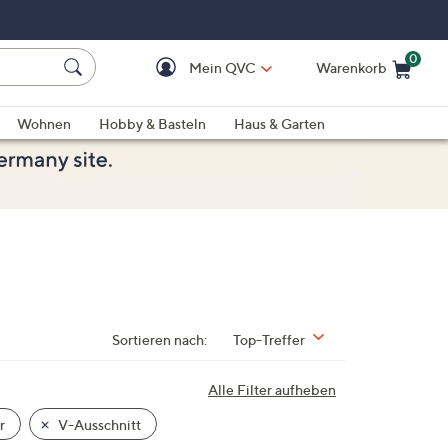
0
Mein QVC
Warenkorb
Einkaufswagen ist le
Wohnen
Hobby & Basteln
Haus & Garten
Sortieren nach:
Top-Treffer
Alle Filter aufheben
r
V-Ausschnitt