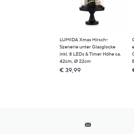
LUMIDA Xmas Hirsch-
Szenerie unter Glasglocke
inkl. 8 LEDs & Timer Höhe ca.
42cm, Ø 22cm
€ 39,99
Hilfeseiten,
Service
und