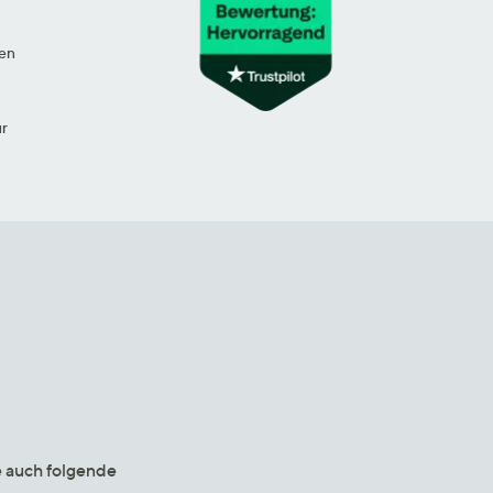
en
ur
e auch folgende