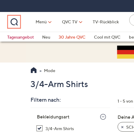
Zum
Hauptinhalt
springen
W
Menü
QVC TV
TV-Rückblick
su
W
d
Vo
Tagesangebot
Neu
30 Jahre QVC
Cool mit QVC
be
h
ve
QLINARISCH
Technik
si
v
Si
Mode
di
Pf
3/4-Arm Shirts
n
o
Filtern nach:
u
1 - 5 von
n
Zur
u
Bekleidungsart
Deine 
Produktliste
o
springen
SCH
3/4-Arm Shirts
w