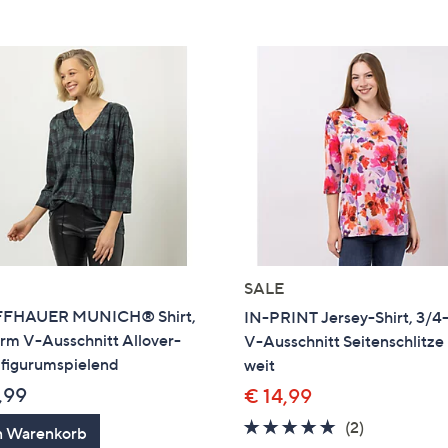
e
f
ouch-
eräten
ach
nks
zw.
chts,
m
ese
zuzeigen.
SALE
FFHAUER MUNICH® Shirt,
IN-PRINT Jersey-Shirt, 3/
rm V-Ausschnitt Allover-
V-Ausschnitt Seitenschlitze
 figurumspielend
weit
,99
€ 14,99
5.0
2
(2)
n Warenkorb