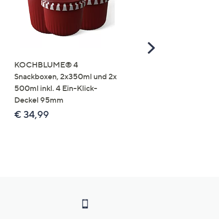
Scroll
Right
KOCHBLUME® 4
you:ly Pure Protein Limo
Snackboxen, 2x350ml und 2x
Lysin 575g für 25 Portio
500ml inkl. 4 Ein-Klick-
€ 49,99
Deckel 95mm
€ 86,94 /1 kg
€ 34,99