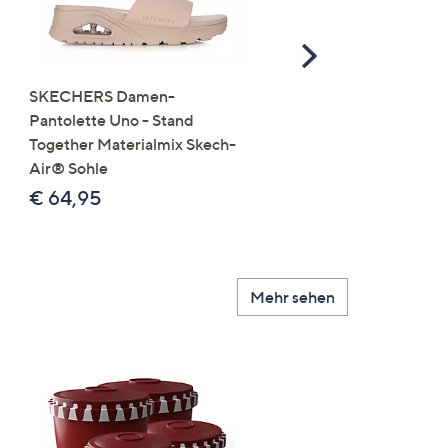
Scroll
Right
SKECHERS Damen-
JERYMOOD HOMEWEA
Pantolette Uno - Stand
Tops Mikrofaser Seitensc
Together Materialmix Skech-
leger weit
Air® Sohle
€ 24,99
€ 64,95
Mehr sehen