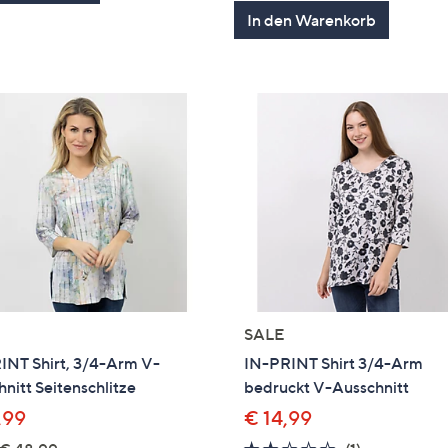
von
Bewertung
In den Warenkorb
5
SALE
INT Shirt, 3/4-Arm V-
IN-PRINT Shirt 3/4-Arm
nitt Seitenschlitze
bedruckt V-Ausschnitt
,99
€ 14,99