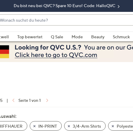
Du bist neu bei QVC? Spare 10 Euro! Code: HalloQVC
onach
chst
enn
u
rschläge
:well
Top bewertet
Q Sale
Mode
Beauty
Schmuck
eute?
rfügbar
nd,
erwenden
e
e
eiltasten
ach
ben
nd
 5
|
Seite 1 von 1
ach
nten
Auswahl:
der
IFFHAUER
IN-PRINT
3/4-Arm Shirts
Polyeste
ischen