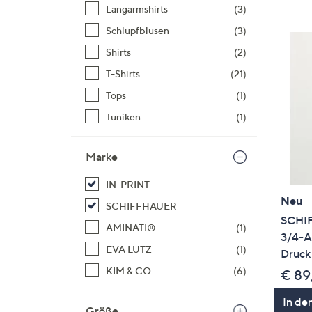
Si
Langarmshirts
(3)
au
Schlupfblusen
(3)
T
Shirts
(2)
G
n
T-Shirts
(21)
li
Tops
(1)
b
Tuniken
(1)
re
u
Marke
di
an
IN-PRINT
Neu
SCHIFFHAUER
SCHI
AMINATI®
(1)
3/4-A
EVA LUTZ
(1)
Druck
KIM & CO.
(6)
€ 89
In de
Größe