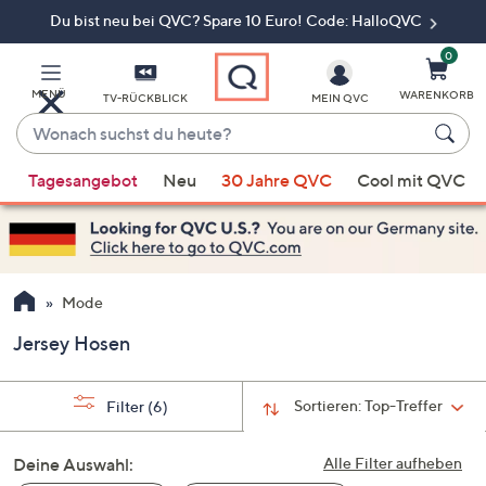
Du bist neu bei QVC? Spare 10 Euro! Code: HalloQVC
Zum
Hauptinhalt
springen
0
MENÜ
WARENKORB
TV-RÜCKBLICK
MEIN QVC
Wonach
suchst
Wenn
du
Tagesangebot
Neu
30 Jahre QVC
Cool mit QVC
Vorschläge
heute?
verfügbar
sind,
verwenden
Sie
Mode
die
Jersey Hosen
Pfeiltasten
nach
oben
Sortieren:
Top-Treffer
Filter
(6)
und
nach
Deine Auswahl:
Alle Filter aufheben
unten