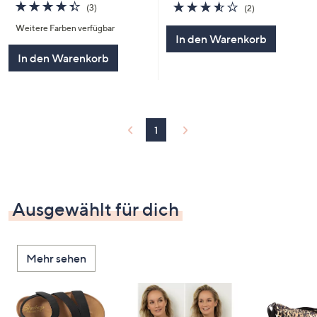
4.3
3
3.5
2
(3)
(2)
von
Bewertungen
von
Bewertungen
Weitere Farben verfügbar
5
5
In den Warenkorb
In den Warenkorb
1
Ausgewählt für dich
Mehr sehen