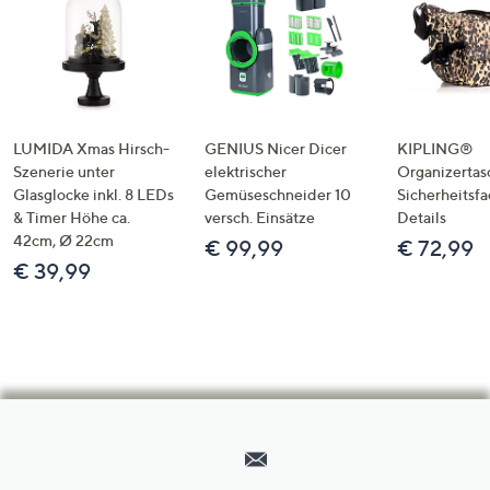
LUMIDA Xmas Hirsch-
GENIUS Nicer Dicer
KIPLING®
Szenerie unter
elektrischer
Organizertas
Glasglocke inkl. 8 LEDs
Gemüseschneider 10
Sicherheitsf
& Timer Höhe ca.
versch. Einsätze
Details
42cm, Ø 22cm
€ 99,99
€ 72,99
€ 39,99
Hilfeseiten,
Service
und