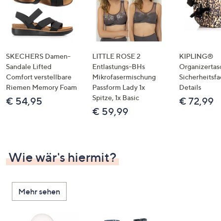
SKECHERS Damen-
LITTLE ROSE 2
KIPLING®
Sandale Lifted
Entlastungs-BHs
Organizertas
Comfort verstellbare
Mikrofasermischung
Sicherheitsf
Riemen Memory Foam
Passform Lady 1x
Details
Spitze, 1x Basic
€ 54,95
€ 72,99
€ 59,99
Wie wär's hiermit?
Mehr sehen