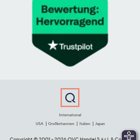
International
USA
Großbritannien
Italien
Japan
Copyright © 2001 - 2026 QVC Handel S.à r.l. & Co. KG