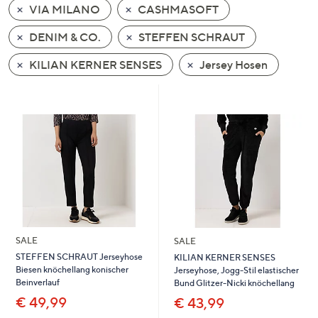
VIA MILANO
CASHMASOFT
oder
wischen
DENIM & CO.
STEFFEN SCHRAUT
Sie
auf
KILIAN KERNER SENSES
Jersey Hosen
Touch-
Geräten
nach
links
bzw.
rechts,
um
diese
anzuzeigen.
SALE
SALE
STEFFEN SCHRAUT Jerseyhose
KILIAN KERNER SENSES
Biesen knöchellang konischer
Jerseyhose, Jogg-Stil elastischer
Beinverlauf
Bund Glitzer-Nicki knöchellang
€ 49,99
€ 43,99