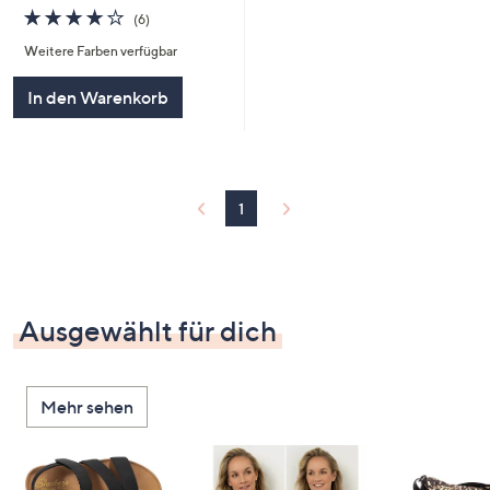
4.0
6
(6)
von
Bewertungen
Weitere Farben verfügbar
5
In den Warenkorb
1
Ausgewählt für dich
Mehr sehen