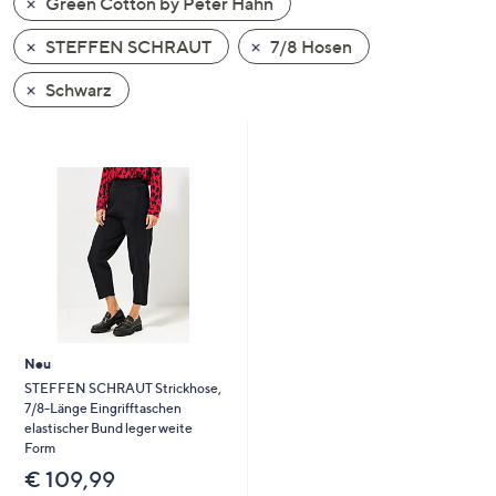
Green Cotton by Peter Hahn
oder
wischen
STEFFEN SCHRAUT
7/8 Hosen
Sie
Schwarz
auf
Touch-
Geräten
nach
links
bzw.
rechts,
um
diese
anzuzeigen.
Neu
STEFFEN SCHRAUT Strickhose,
7/8-Länge Eingrifftaschen
elastischer Bund leger weite
Form
€ 109,99