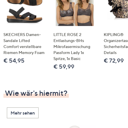
SKECHERS Damen-
LITTLE ROSE 2
KIPLING®
Sandale Lifted
Entlastungs-BHs
Organizertas
Comfort verstellbare
Mikrofasermischung
Sicherheitsf
Riemen Memory Foam
Passform Lady 1x
Details
Spitze, 1x Basic
€ 54,95
€ 72,99
€ 59,99
Wie wär's hiermit?
Mehr sehen