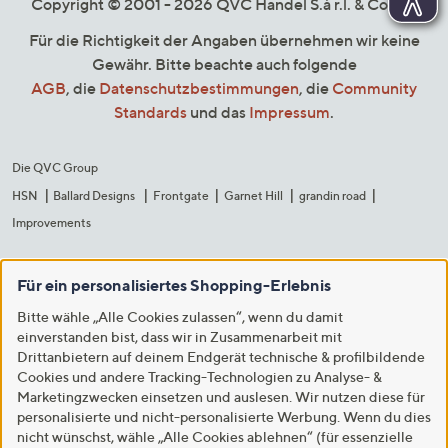
Copyright © 2001 - 2026 QVC Handel S.à r.l. & Co. KG
Für die Richtigkeit der Angaben übernehmen wir keine
Gewähr. Bitte beachte auch folgende
AGB
, die
Datenschutzbestimmungen
, die
Community
Standards
und das
Impressum
.
Die QVC Group
HSN
Ballard Designs
Frontgate
Garnet Hill
grandin road
Improvements
Für ein personalisiertes Shopping-Erlebnis
Bitte wähle „Alle Cookies zulassen“, wenn du damit
einverstanden bist, dass wir in Zusammenarbeit mit
Drittanbietern auf deinem Endgerät technische & profilbildende
Cookies und andere Tracking-Technologien zu Analyse- &
Marketingzwecken einsetzen und auslesen. Wir nutzen diese für
personalisierte und nicht-personalisierte Werbung. Wenn du dies
nicht wünschst, wähle „Alle Cookies ablehnen“ (für essenzielle