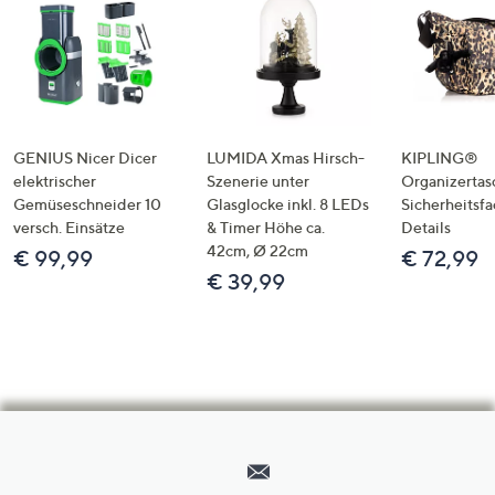
GENIUS Nicer Dicer
LUMIDA Xmas Hirsch-
KIPLING®
elektrischer
Szenerie unter
Organizertas
Gemüseschneider 10
Glasglocke inkl. 8 LEDs
Sicherheitsf
versch. Einsätze
& Timer Höhe ca.
Details
42cm, Ø 22cm
€ 99,99
€ 72,99
€ 39,99
Hilfeseiten,
Service