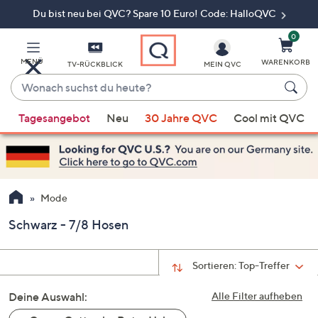
Du bist neu bei QVC? Spare 10 Euro! Code: HalloQVC
Zum
Hauptinhalt
springen
0
MENÜ
WARENKORB
TV-RÜCKBLICK
MEIN QVC
Wonach
suchst
Wenn
du
Tagesangebot
Neu
30 Jahre QVC
Cool mit QVC
Vorschläge
heute?
verfügbar
sind,
verwenden
Sie
Mode
die
Schwarz - 7/8 Hosen
Pfeiltasten
nach
oben
Sortieren:
Top-Treffer
und
Deine Auswahl:
nach
Alle Filter aufheben
unten