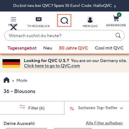
Du bist neu bei QVC? Spare 10 Euro! Code: HalloQVC
Zum
Hauptinhalt
springen
0
MENÜ
WARENKORB
TV-RÜCKBLICK
MEIN QVC
Wonach
suchst
Wenn
du
Tagesangebot
Neu
30 Jahre QVC
Cool mit QVC
Vorschläge
heute?
verfügbar
sind,
verwenden
Sie
Mode
die
36 - Blousons
Pfeiltasten
nach
oben
Sortieren:
Top-Treffer
Filter
(6)
und
nach
Deine Auswahl:
Alle Filter aufheben
unten