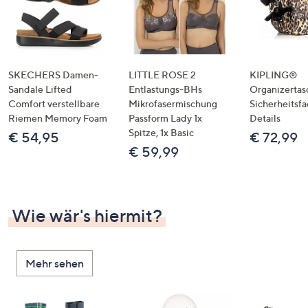
SKECHERS Damen-
LITTLE ROSE 2
KIPLING®
Sandale Lifted
Entlastungs-BHs
Organizertas
Comfort verstellbare
Mikrofasermischung
Sicherheitsf
Riemen Memory Foam
Passform Lady 1x
Details
Spitze, 1x Basic
€ 54,95
€ 72,99
€ 59,99
Wie wär's hiermit?
Mehr sehen