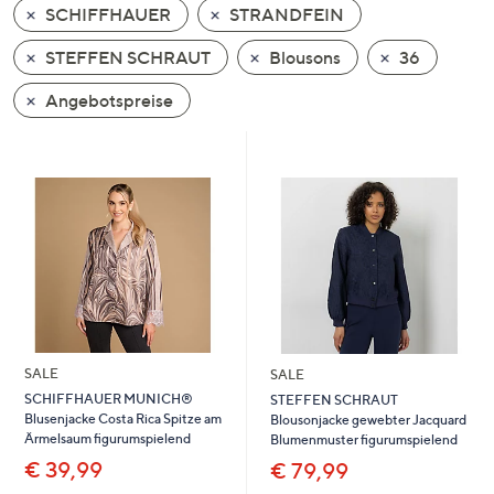
SCHIFFHAUER
STRANDFEIN
oder
wischen
STEFFEN SCHRAUT
Blousons
36
Sie
auf
Angebotspreise
Touch-
Geräten
nach
links
bzw.
rechts,
um
diese
anzuzeigen.
SALE
SALE
SCHIFFHAUER MUNICH®
STEFFEN SCHRAUT
Blusenjacke Costa Rica Spitze am
Blousonjacke gewebter Jacquard
Ärmelsaum figurumspielend
Blumenmuster figurumspielend
€ 39,99
€ 79,99