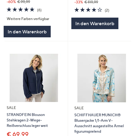
-60%
€ 99,99
-33%
€ 119,99
5.0
6
4.0
2
(6)
(2)
von
Bewertungen
von
Bewertungen
Weitere Farben verfügbar
5
5
In den Warenkorb
In den Warenkorb
SALE
SALE
STRANDFEIN Blouson
SCHIFFHAUER MUNICH®
Stehkragen 2-Wege-
Blusenjacke 1/1-Arm V-
Reißverschluss leger weit
Ausschnitt ausgestellte Ärmel
figurumspielend
€ 69,99