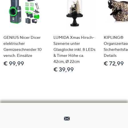
GENIUS Nicer Dicer
LUMIDA Xmas Hirsch-
KIPLING®
elektrischer
Szenerie unter
Organizertas
Gemüseschneider 10
Glasglocke inkl. 8 LEDs
Sicherheitsf
versch. Einsätze
& Timer Höhe ca.
Details
42cm, Ø 22cm
€ 99,99
€ 72,99
€ 39,99
Hilfeseiten,
Service
und