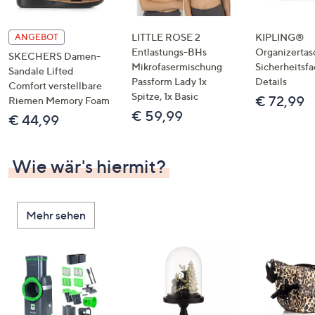
LITTLE ROSE 2
KIPLING®
ANGEBOT
Entlastungs-BHs
Organizertas
SKECHERS Damen-
Mikrofasermischung
Sicherheitsf
Sandale Lifted
Passform Lady 1x
Details
Comfort verstellbare
Spitze, 1x Basic
€ 72,99
Riemen Memory Foam
€ 59,99
€ 44,99
Wie wär's hiermit?
Mehr sehen