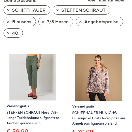
Deine Auswahl:
unten
SCHIFFHAUER
STEFFEN SCHRAUT
oder
wischen
Blousons
7/8 Hosen
Angebotspreise
Sie
auf
40
Touch-
Geräten
nach
links
bzw.
rechts,
um
diese
anzuzeigen.
Versand gratis
Versand gratis
STEFFEN SCHRAUT Hose, 7/8-
SCHIFFHAUER MUNICH®
Länge Teildehnbund aufgesetzte
Blusenjacke Costa Rica Spitze am
Taschen gerades Bein
Ärmelsaum figurumspielend
€ 59,99
€ 39,99