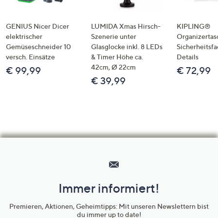
GENIUS Nicer Dicer
LUMIDA Xmas Hirsch-
KIPLING®
elektrischer
Szenerie unter
Organizertas
Gemüseschneider 10
Glasglocke inkl. 8 LEDs
Sicherheitsf
versch. Einsätze
& Timer Höhe ca.
Details
42cm, Ø 22cm
€ 99,99
€ 72,99
€ 39,99
Hilfeseiten,
Service
und
Immer informiert!
Unternehmensinformationen
Premieren, Aktionen, Geheimtipps: Mit unseren Newslettern bist
du immer up to date!