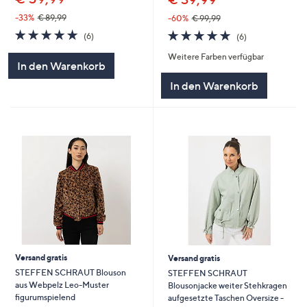
-33%
€ 89,99
-60%
€ 99,99
5.0
6
5.0
6
(6)
(6)
von
Bewertungen
von
Bewertungen
Weitere Farben verfügbar
5
5
In den Warenkorb
In den Warenkorb
Versand gratis
Versand gratis
STEFFEN SCHRAUT Blouson
STEFFEN SCHRAUT
aus Webpelz Leo-Muster
Blousonjacke weiter Stehkragen
figurumspielend
aufgesetzte Taschen Oversize -