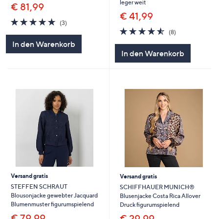
leger weit
€ 81,99
€ 41,99
4.7
3
(3)
von
Bewertungen
4.5
8
(8)
5
von
Bewertungen
In den Warenkorb
5
In den Warenkorb
Versand gratis
Versand gratis
STEFFEN SCHRAUT
SCHIFFHAUER MUNICH®
Blousonjacke gewebter Jacquard
Blusenjacke Costa Rica Allover
Blumenmuster figurumspielend
Druck figurumspielend
€ 79,99
€ 29,99