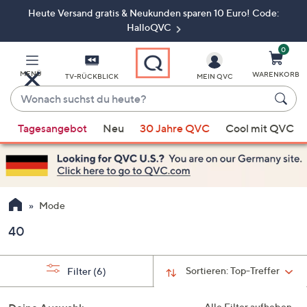
Heute Versand gratis & Neukunden sparen 10 Euro! Code:
Zum
Hauptinhalt
HalloQVC
springen
0
MENÜ
WARENKORB
TV-RÜCKBLICK
MEIN QVC
Wonach
suchst
Wenn
du
Tagesangebot
Neu
30 Jahre QVC
Cool mit QVC
Vorschläge
heute?
verfügbar
sind,
verwenden
Sie
Mode
die
40
Pfeiltasten
nach
oben
Sortieren:
Top-Treffer
Filter
(6)
und
nach
Alle Filter aufheben