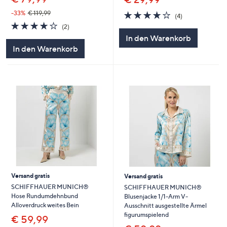
3.8
4
-33%
€ 119,99
(4)
von
Bewertungen
4.0
2
(2)
5
von
Bewertungen
In den Warenkorb
5
In den Warenkorb
Versand gratis
Versand gratis
SCHIFFHAUER MUNICH®
SCHIFFHAUER MUNICH®
Hose Rundumdehnbund
Blusenjacke 1/1-Arm V-
Alloverdruck weites Bein
Ausschnitt ausgestellte Ärmel
figurumspielend
€ 59,99