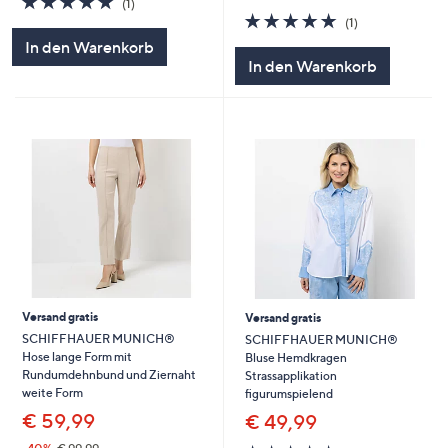
(1)
von
Bewertungen
5.0
1
(1)
5
von
Bewertungen
In den Warenkorb
5
In den Warenkorb
Versand gratis
Versand gratis
SCHIFFHAUER MUNICH®
SCHIFFHAUER MUNICH®
Hose lange Form mit
Bluse Hemdkragen
Rundumdehnbund und Ziernaht
Strassapplikation
weite Form
figurumspielend
€ 59,99
€ 49,99