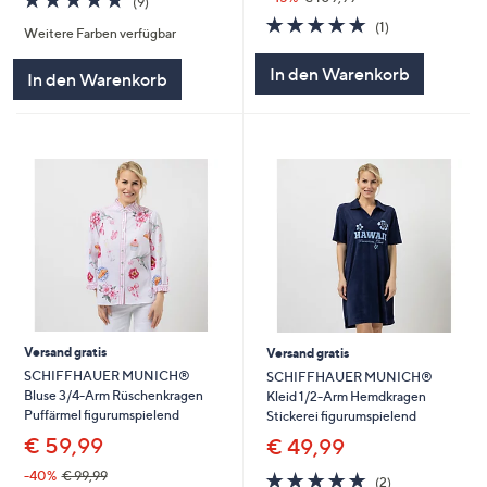
(9)
von
Bewertungen
5.0
1
(1)
Weitere Farben verfügbar
5
von
Bewertungen
5
In den Warenkorb
In den Warenkorb
Versand gratis
Versand gratis
SCHIFFHAUER MUNICH®
SCHIFFHAUER MUNICH®
Bluse 3/4-Arm Rüschenkragen
Kleid 1/2-Arm Hemdkragen
Puffärmel figurumspielend
Stickerei figurumspielend
€ 59,99
€ 49,99
5.0
2
-40%
€ 99,99
(2)