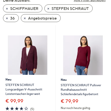
Deine Auswahl:
unten
SCHIFFHAUER
STEFFEN SCHRAUT
oder
wischen
36
Angebotspreise
Sie
auf
Touch-
Geräten
nach
links
bzw.
rechts,
um
diese
Neu
Neu
anzuzeigen.
STEFFEN SCHRAUT
STEFFEN SCHRAUT Pullover
Longcardigan V-Ausschnitt
Rundhalsausschnitt
Leistentaschen leger weit
Schleifendetails figurbetont
€ 99,99
€ 79,99
4.0
5
Nur noch heute gültig
(5)