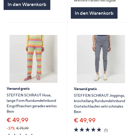
Weitere Farben verfügbar
5
5
In den Warenkorb
In den Warenkorb
Versand gratis
Versand gratis
STEFFEN SCHRAUT Hose,
STEFFEN SCHRAUT Jeggings,
lange Form Rundumdehnbund
knöchellang Rundumdehnbund
Eingrifftaschen gerades weites
Gürtelschlaufen sehr schmales
Bein
Bein
€ 49,99
€ 49,99
5.0
1
-37%
€ 79,99
(1)
von
Bewertungen
5.0
7