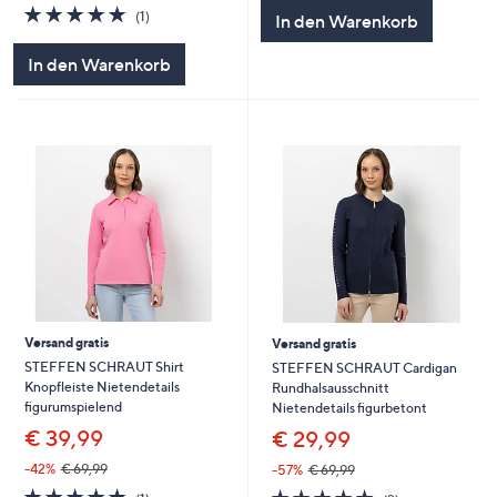
5
5.0
1
(1)
In den Warenkorb
von
Bewertungen
5
In den Warenkorb
Versand gratis
Versand gratis
STEFFEN SCHRAUT Shirt
STEFFEN SCHRAUT Cardigan
Knopfleiste Nietendetails
Rundhalsausschnitt
figurumspielend
Nietendetails figurbetont
€ 39,99
€ 29,99
-42%
€ 69,99
-57%
€ 69,99
5.0
1
5.0
2