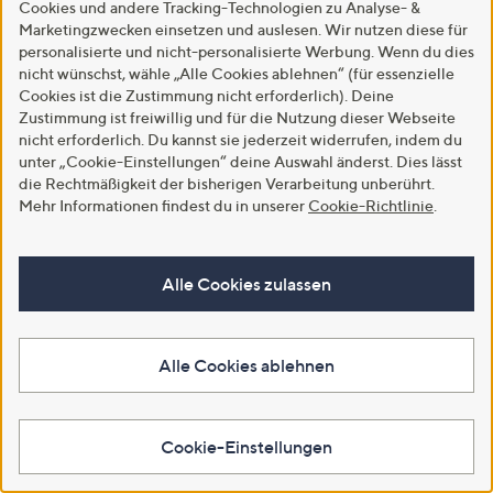
5
Cookies und andere Tracking-Technologien zu Analyse- &
In den Warenkorb
Marketingzwecken einsetzen und auslesen. Wir nutzen diese für
personalisierte und nicht-personalisierte Werbung. Wenn du dies
nicht wünschst, wähle „Alle Cookies ablehnen“ (für essenzielle
Cookies ist die Zustimmung nicht erforderlich). Deine
Zustimmung ist freiwillig und für die Nutzung dieser Webseite
nicht erforderlich. Du kannst sie jederzeit widerrufen, indem du
unter „Cookie-Einstellungen“ deine Auswahl änderst. Dies lässt
die Rechtmäßigkeit der bisherigen Verarbeitung unberührt.
Mehr Informationen findest du in unserer
Cookie-Richtlinie
.
Alle Cookies zulassen
Versand gratis
Versand gratis
STEFFEN SCHRAUT Bluse,
STEFFEN SCHRAUT Jeggings
Jaquardmuster
London knöchellang
Rundhalsausschnitt mit Schlitz
Rundumdehnbund sehr schmales
Alle Cookies ablehnen
leger weit
Bein
€ 39,99
€ 49,99
5.0
2
5.0
4
(2)
(4)
Cookie-Einstellungen
von
Bewertungen
von
Bewertungen
Weitere Farben verfügbar
5
5
In den Warenkorb