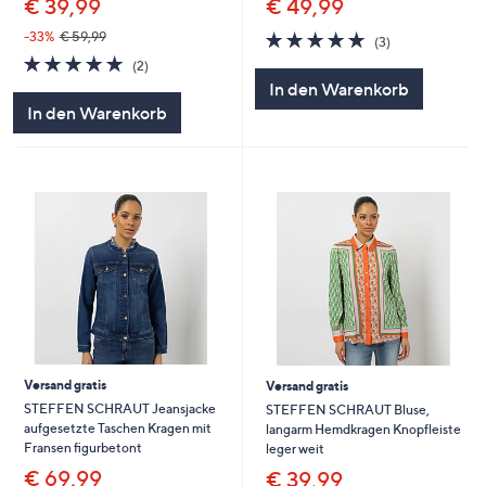
€ 39,99
€ 49,99
5.0
3
-33%
€ 59,99
(3)
von
Bewertungen
5.0
2
(2)
5
von
Bewertungen
In den Warenkorb
5
In den Warenkorb
Versand gratis
Versand gratis
STEFFEN SCHRAUT Jeansjacke
STEFFEN SCHRAUT Bluse,
aufgesetzte Taschen Kragen mit
langarm Hemdkragen Knopfleiste
Fransen figurbetont
leger weit
€ 69,99
€ 39,99