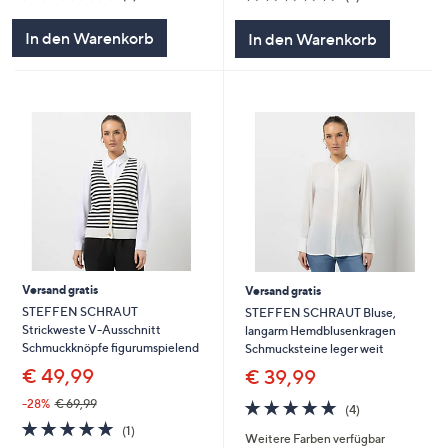
von
Bewertungen
von
Bewertungen
5
5
In den Warenkorb
In den Warenkorb
Versand gratis
Versand gratis
STEFFEN SCHRAUT
STEFFEN SCHRAUT Bluse,
Strickweste V-Ausschnitt
langarm Hemdblusenkragen
Schmuckknöpfe figurumspielend
Schmucksteine leger weit
€ 49,99
€ 39,99
5.0
4
-28%
€ 69,99
(4)
von
Bewertungen
5.0
1
(1)
Weitere Farben verfügbar
5
von
Bewertungen