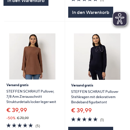
In den Warenkorb
von
Bewertungen
5
In den Warenkorb
Versand gratis
Versand gratis
STEFFEN SCHRAUT Pullover,
STEFFEN SCHRAUT Pullover
7/8 Arm Zierausschnitt
Stehkragen mit dekorativem
Strukturdetails locker leger weit
Bindeband figurbetont
€ 39,99
€ 39,99
5.0
1
-50%
€ 79,99
(1)
von
Bewertungen
5.0
5
(5)
5
von
Bewertungen