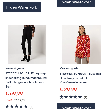
In den Warenkorb
5
In den Warenkorb
Versand gratis
Versand gratis
STEFFEN SCHRAUT Jeggings,
STEFFEN SCHRAUT Bluse Bali
knöchellang Rundumdehnbund
Hemdkragen verdeckte
Paillettengalon sehr schmales
Knopfleiste leger weit
Bein
€ 29,99
€ 69,99
5.0
1
(1)
von
Bewertungen
-36%
€ 109,99
5
5.0
3
(3)
In den Warenkorb