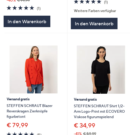
5.0
1
-40%
€ 99,99
(1)
von
Bewertungen
5.0
1
(1)
Weitere Farben verfügbar
5
von
Bewertungen
5
In den Warenkorb
In den Warenkorb
Versand gratis
Versand gratis
STEFFEN SCHRAUT Blazer
STEFFEN SCHRAUT Shirt 1/2-
Reverskragen Zierknöpfe
Arm Logo-Print mit ECOVERO
figurbetont
Viskose figurumspielend
€ 79,99
€ 34,99
5.0
5
-41%
€ 59,99
(5)