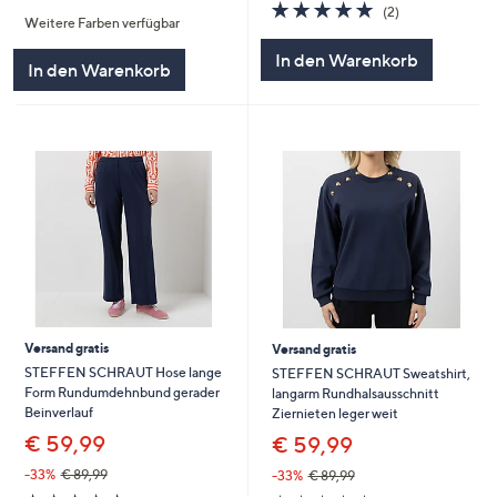
von
Bewertungen
5.0
2
(2)
Weitere Farben verfügbar
5
von
Bewertungen
5
In den Warenkorb
In den Warenkorb
Versand gratis
Versand gratis
STEFFEN SCHRAUT Hose lange
STEFFEN SCHRAUT Sweatshirt,
Form Rundumdehnbund gerader
langarm Rundhalsausschnitt
Beinverlauf
Ziernieten leger weit
€ 59,99
€ 59,99
-33%
€ 89,99
-33%
€ 89,99