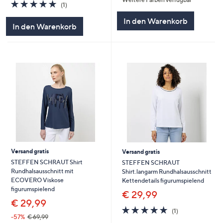
5
5.0
1
(1)
von
Bewertungen
In den Warenkorb
5
In den Warenkorb
Versand gratis
Versand gratis
STEFFEN SCHRAUT Shirt
STEFFEN SCHRAUT
Rundhalsausschnitt mit
Shirt.langarm Rundhalsausschnitt
ECOVERO Viskose
Kettendetails figurumspielend
figurumspielend
€ 29,99
€ 29,99
5.0
1
(1)
von
Bewertungen
-57%
€ 69,99