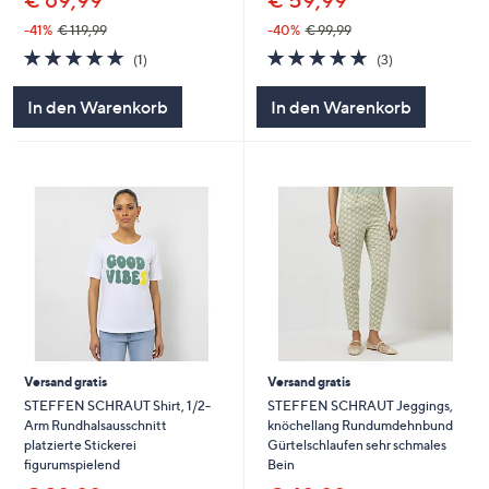
€ 59,99
-41%
€ 119,99
-40%
€ 99,99
5.0
1
5.0
3
(1)
(3)
von
Bewertungen
von
Bewertungen
5
5
In den Warenkorb
In den Warenkorb
Versand gratis
Versand gratis
STEFFEN SCHRAUT Shirt, 1/2-
STEFFEN SCHRAUT Jeggings,
Arm Rundhalsausschnitt
knöchellang Rundumdehnbund
platzierte Stickerei
Gürtelschlaufen sehr schmales
figurumspielend
Bein