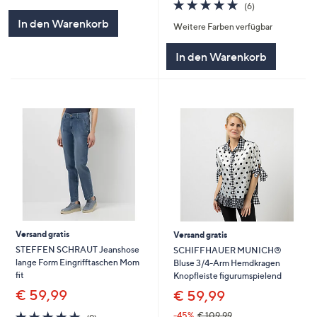
von
Bewertungen
5.0
6
(6)
5
von
Bewertungen
In den Warenkorb
Weitere Farben verfügbar
5
In den Warenkorb
Versand gratis
Versand gratis
STEFFEN SCHRAUT Jeanshose
SCHIFFHAUER MUNICH®
lange Form Eingrifftaschen Mom
Bluse 3/4-Arm Hemdkragen
fit
Knopfleiste figurumspielend
€ 59,99
€ 59,99
5.0
9
-45%
€ 109,99