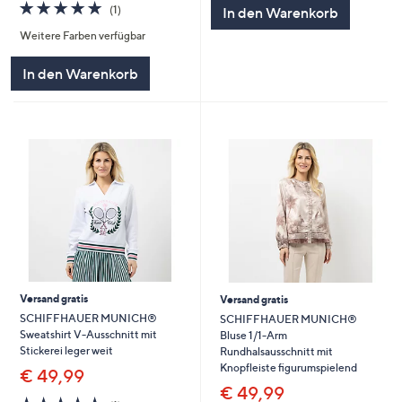
5
5.0
1
(1)
In den Warenkorb
von
Bewertungen
Weitere Farben verfügbar
5
In den Warenkorb
Versand gratis
Versand gratis
SCHIFFHAUER MUNICH®
SCHIFFHAUER MUNICH®
Sweatshirt V-Ausschnitt mit
Bluse 1/1-Arm
Stickerei leger weit
Rundhalsausschnitt mit
Knopfleiste figurumspielend
€ 49,99
€ 49,99
5.0
1