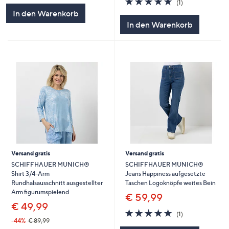
(1)
5
von
Bewertungen
In den Warenkorb
5
In den Warenkorb
Versand gratis
Versand gratis
SCHIFFHAUER MUNICH®
SCHIFFHAUER MUNICH®
Shirt 3/4-Arm
Jeans Happiness aufgesetzte
Rundhalsausschnitt ausgestellter
Taschen Logoknöpfe weites Bein
Arm figurumspielend
€ 59,99
€ 49,99
5.0
1
(1)
von
Bewertungen
-44%
€ 89,99