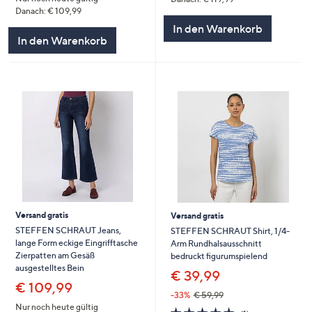
Danach: € 109,99
In den Warenkorb
In den Warenkorb
Versand gratis
Versand gratis
STEFFEN SCHRAUT Jeans,
STEFFEN SCHRAUT Shirt, 1/4-
lange Form eckige Eingrifftasche
Arm Rundhalsausschnitt
Zierpatten am Gesäß
bedruckt figurumspielend
ausgestelltes Bein
€ 39,99
€ 109,99
-33%
€ 59,99
Nur noch heute gültig
5.0
1