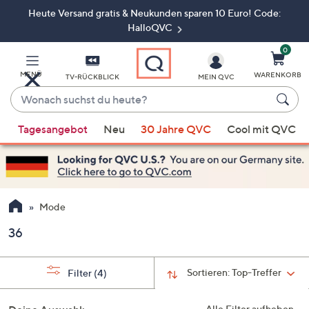
Heute Versand gratis & Neukunden sparen 10 Euro! Code:
Zum
Hauptinhalt
HalloQVC
springen
0
MENÜ
WARENKORB
TV-RÜCKBLICK
MEIN QVC
Wonach
suchst
Wenn
du
Tagesangebot
Neu
30 Jahre QVC
Cool mit QVC
Vorschläge
heute?
verfügbar
sind,
verwenden
Sie
Mode
die
36
Pfeiltasten
nach
oben
Sortieren:
Top-Treffer
Filter
(4)
und
nach
Alle Filter aufheben