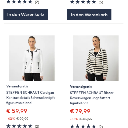
5.0
2
5.0
5
(2)
(5)
von
Bewertungen
von
Bewertungen
5
5
In den Warenkorb
In den Warenkorb
Versand gratis
Versand gratis
STEFFEN SCHRAUT Cardigan
STEFFEN SCHRAUT Blazer
Kontrastdetails Schmuckknöpfe
Reverskragen ungefüttert
figurumspielend
figurbetont
€ 59,99
€ 79,99
-40%
€ 99,99
-33%
€ 119,99
5.0
2
5.0
2
(2)
(2)