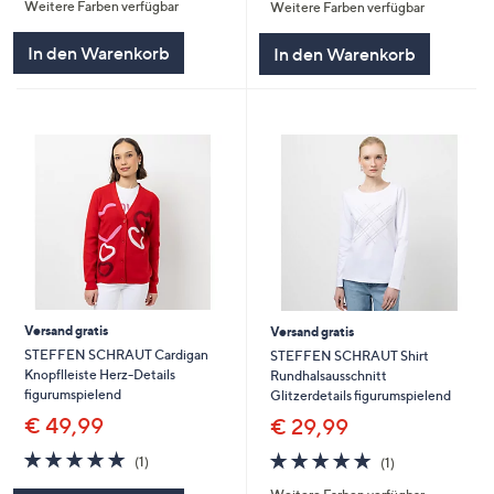
Weitere Farben verfügbar
Weitere Farben verfügbar
5
5
In den Warenkorb
In den Warenkorb
Versand gratis
Versand gratis
STEFFEN SCHRAUT Cardigan
STEFFEN SCHRAUT Shirt
Knopflleiste Herz-Details
Rundhalsausschnitt
figurumspielend
Glitzerdetails figurumspielend
€ 49,99
€ 29,99
5.0
1
5.0
1
(1)
(1)
von
Bewertungen
von
Bewertungen