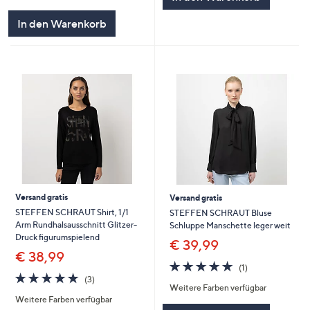
von
Bewertungen
5
In den Warenkorb
Versand gratis
Versand gratis
STEFFEN SCHRAUT Shirt, 1/1
STEFFEN SCHRAUT Bluse
Arm Rundhalsausschnitt Glitzer-
Schluppe Manschette leger weit
Druck figurumspielend
€ 39,99
€ 38,99
5.0
1
(1)
5.0
3
von
Bewertungen
(3)
Weitere Farben verfügbar
von
Bewertungen
5
Weitere Farben verfügbar
5