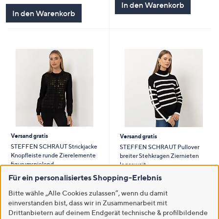
In den Warenkorb
In den Warenkorb
Versand gratis
Versand gratis
STEFFEN SCHRAUT Strickjacke
STEFFEN SCHRAUT Pullover
Knopfleiste runde Zierelemente
breiter Stehkragen Ziernieten
figurumspielend
leger weit
€ 89,99
Für ein personalisiertes Shopping-Erlebnis
€ 59,99
5.0
3
-35%
€ 139,99
Bitte wähle „Alle Cookies zulassen“, wenn du damit
(3)
von
Bewertungen
5.0
3
einverstanden bist, dass wir in Zusammenarbeit mit
(3)
5
von
Bewertungen
Drittanbietern auf deinem Endgerät technische & profilbildende
In den Warenkorb