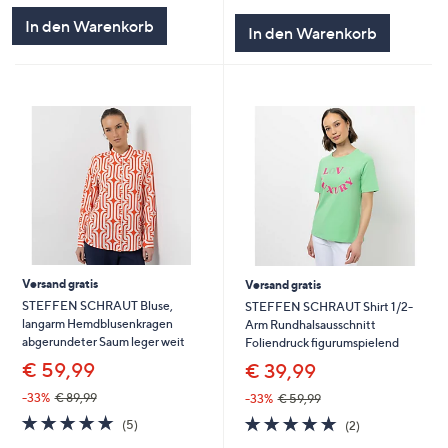
5
In den Warenkorb
In den Warenkorb
Versand gratis
Versand gratis
STEFFEN SCHRAUT Bluse,
STEFFEN SCHRAUT Shirt 1/2-
langarm Hemdblusenkragen
Arm Rundhalsausschnitt
abgerundeter Saum leger weit
Foliendruck figurumspielend
€ 59,99
€ 39,99
-33%
€ 89,99
-33%
€ 59,99
5.0
5
5.0
2
(5)
(2)
von
Bewertungen
von
Bewertungen