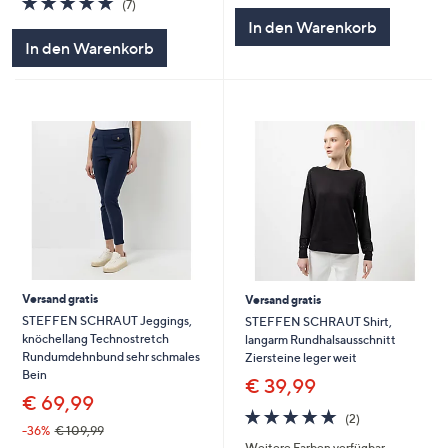
(7)
5
von
Bewertungen
In den Warenkorb
5
In den Warenkorb
Versand gratis
Versand gratis
STEFFEN SCHRAUT Jeggings,
STEFFEN SCHRAUT Shirt,
knöchellang Technostretch
langarm Rundhalsausschnitt
Rundumdehnbund sehr schmales
Ziersteine leger weit
Bein
€ 39,99
€ 69,99
5.0
2
(2)
von
Bewertungen
-36%
€ 109,99
Weitere Farben verfügbar