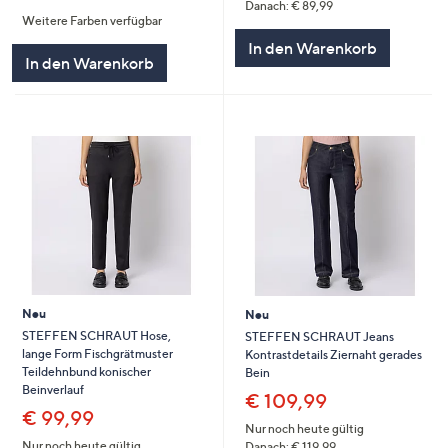
von
Bewertungen
Danach: € 89,99
Weitere Farben verfügbar
5
In den Warenkorb
In den Warenkorb
Neu
Neu
STEFFEN SCHRAUT Hose,
STEFFEN SCHRAUT Jeans
lange Form Fischgrätmuster
Kontrastdetails Ziernaht gerades
Teildehnbund konischer
Bein
Beinverlauf
€ 109,99
€ 99,99
Nur noch heute gültig
Nur noch heute gültig
Danach: € 119,99