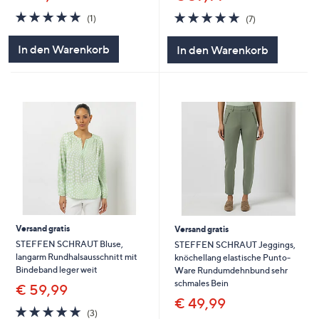
5.0
1
5.0
7
(1)
(7)
von
Bewertungen
von
Bewertungen
5
5
In den Warenkorb
In den Warenkorb
Versand gratis
Versand gratis
STEFFEN SCHRAUT Bluse,
STEFFEN SCHRAUT Jeggings,
langarm Rundhalsausschnitt mit
knöchellang elastische Punto-
Bindeband leger weit
Ware Rundumdehnbund sehr
schmales Bein
€ 59,99
€ 49,99
5.0
3
(3)