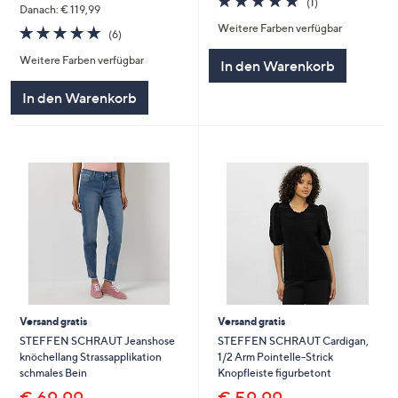
(1)
Danach: € 119,99
von
Bewertungen
Weitere Farben verfügbar
5
5.0
6
(6)
von
Bewertungen
Weitere Farben verfügbar
5
In den Warenkorb
In den Warenkorb
Versand gratis
Versand gratis
STEFFEN SCHRAUT Jeanshose
STEFFEN SCHRAUT Cardigan,
knöchellang Strassapplikation
1/2 Arm Pointelle-Strick
schmales Bein
Knopfleiste figurbetont
€ 69,99