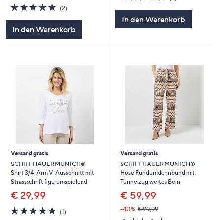
von
Bewertungen
5.0
2
(2)
5
von
Bewertungen
In den Warenkorb
5
In den Warenkorb
Versand gratis
Versand gratis
SCHIFFHAUER MUNICH®
SCHIFFHAUER MUNICH®
Shirt 3/4-Arm V-Ausschnitt mit
Hose Rundumdehnbund mit
Strassschrift figurumspielend
Tunnelzug weites Bein
€ 29,99
€ 59,99
5.0
1
-40%
€ 99,99
(1)
von
Bewertungen
5.0
1