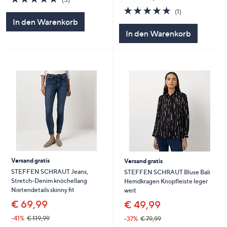
von
Bewertungen
5.0
1
(1)
5
von
Bewertungen
In den Warenkorb
5
In den Warenkorb
Versand gratis
Versand gratis
STEFFEN SCHRAUT Jeans,
STEFFEN SCHRAUT Bluse Bali
Stretch-Denim knöchellang
Hemdkragen Knopfleiste leger
Nietendetails skinny fit
weit
€ 69,99
€ 49,99
-41%
€ 119,99
-37%
€ 79,99