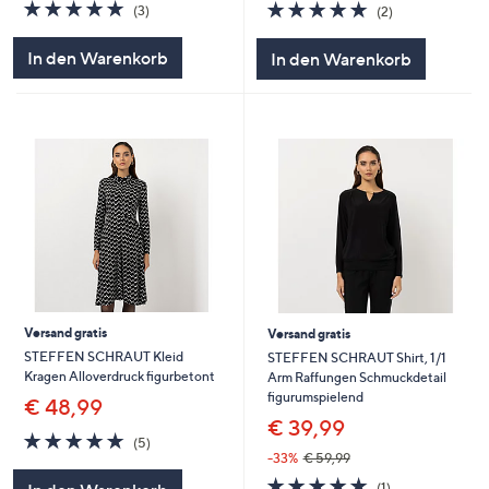
5.0
3
5.0
2
(3)
(2)
von
Bewertungen
von
Bewertungen
5
5
In den Warenkorb
In den Warenkorb
Versand gratis
Versand gratis
STEFFEN SCHRAUT Kleid
STEFFEN SCHRAUT Shirt, 1/1
Kragen Alloverdruck figurbetont
Arm Raffungen Schmuckdetail
figurumspielend
€ 48,99
€ 39,99
5.0
5
(5)
von
Bewertungen
-33%
€ 59,99
5
5.0
1
(1)