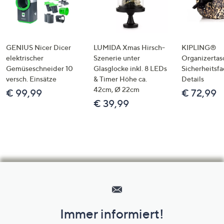
GENIUS Nicer Dicer
LUMIDA Xmas Hirsch-
KIPLING®
elektrischer
Szenerie unter
Organizertas
Gemüseschneider 10
Glasglocke inkl. 8 LEDs
Sicherheitsf
versch. Einsätze
& Timer Höhe ca.
Details
42cm, Ø 22cm
€ 99,99
€ 72,99
€ 39,99
Hilfeseiten,
Service
und
Immer informiert!
Unternehmensinformationen