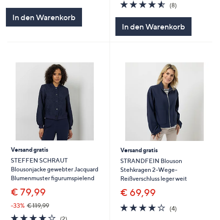
von
Bewertungen
4.5
8
(8)
5
von
Bewertungen
In den Warenkorb
5
In den Warenkorb
Versand gratis
Versand gratis
STEFFEN SCHRAUT
STRANDFEIN Blouson
Blousonjacke gewebter Jacquard
Stehkragen 2-Wege-
Blumenmuster figurumspielend
Reißverschluss leger weit
€ 79,99
€ 69,99
3.8
4
-33%
€ 119,99
(4)
von
Bewertungen
4.0
2
(2)