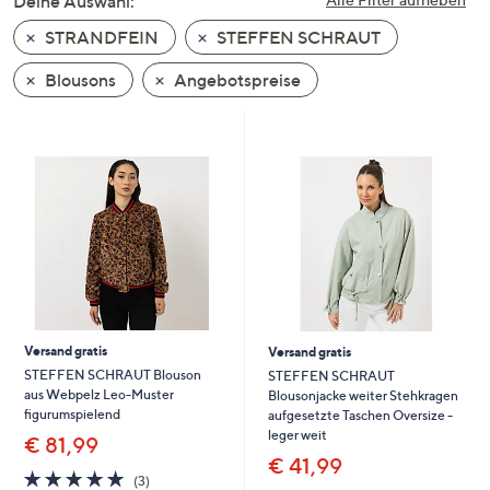
Deine Auswahl:
unten
STRANDFEIN
STEFFEN SCHRAUT
oder
wischen
Blousons
Angebotspreise
Sie
auf
Touch-
Geräten
nach
links
bzw.
rechts,
um
diese
Versand gratis
Versand gratis
anzuzeigen.
STEFFEN SCHRAUT Blouson
STEFFEN SCHRAUT
aus Webpelz Leo-Muster
Blousonjacke weiter Stehkragen
figurumspielend
aufgesetzte Taschen Oversize -
leger weit
€ 81,99
€ 41,99
4.7
3
(3)