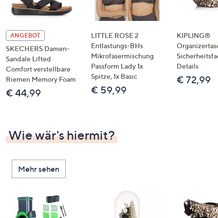
LITTLE ROSE 2
KIPLING®
ANGEBOT
Entlastungs-BHs
Organizertas
SKECHERS Damen-
Mikrofasermischung
Sicherheitsf
Sandale Lifted
Passform Lady 1x
Details
Comfort verstellbare
Spitze, 1x Basic
€ 72,99
Riemen Memory Foam
€ 59,99
€ 44,99
Wie wär's hiermit?
Mehr sehen