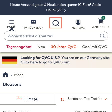
Heute Versand gratis & Neukunden sparen 10 Euro! Code:
Zum
Hauptinhalt
HalloQVC
springen
0
MENÜ
WARENKORB
TV-RÜCKBLICK
MEIN QVC
Wonach
suchst
Wenn
du
Tagesangebot
Neu
30 Jahre QVC
Cool mit QVC
Vorschläge
heute?
verfügbar
sind,
verwenden
Sie
Mode
die
Blousons
Pfeiltasten
nach
oben
Sortieren:
Top-Treffer
Filter
(4)
und
nach
Alle Filter aufheben