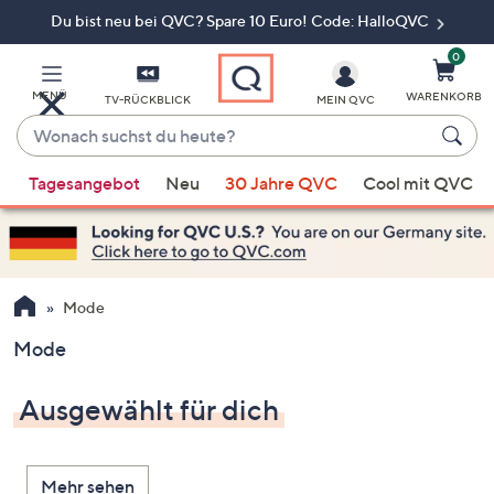
Du bist neu bei QVC? Spare 10 Euro! Code: HalloQVC
Zum
Hauptinhalt
springen
0
MENÜ
WARENKORB
TV-RÜCKBLICK
MEIN QVC
Wonach
suchst
Wenn
du
Tagesangebot
Neu
30 Jahre QVC
Cool mit QVC
Vorschläge
heute?
verfügbar
sind,
verwenden
Sie
Mode
die
Mode
Pfeiltasten
nach
Ausgewählt für dich
oben
und
nach
Mehr sehen
unten