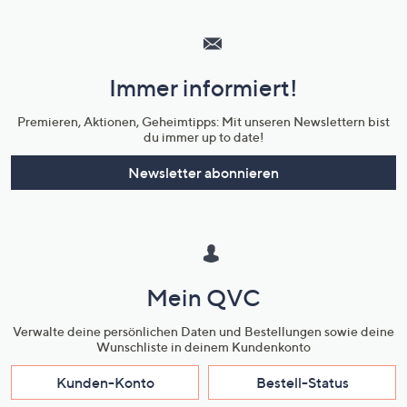
Hilfeseiten,
Service
und
Immer informiert!
Unternehmensinformationen
Premieren, Aktionen, Geheimtipps: Mit unseren Newslettern bist
du immer up to date!
Newsletter abonnieren
Mein QVC
Verwalte deine persönlichen Daten und Bestellungen sowie deine
Wunschliste in deinem Kundenkonto
Kunden-Konto
Bestell-Status