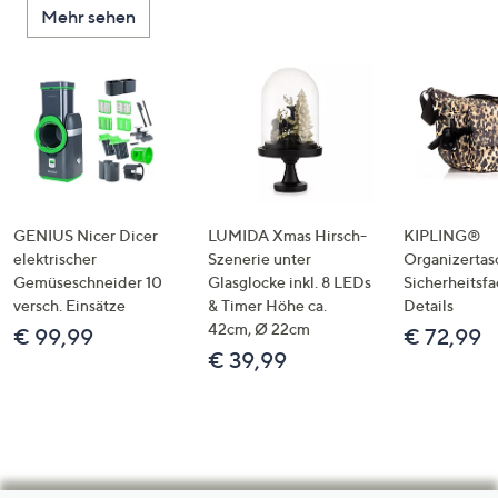
Mehr sehen
GENIUS Nicer Dicer
LUMIDA Xmas Hirsch-
KIPLING®
elektrischer
Szenerie unter
Organizertas
Gemüseschneider 10
Glasglocke inkl. 8 LEDs
Sicherheitsf
versch. Einsätze
& Timer Höhe ca.
Details
42cm, Ø 22cm
€ 99,99
€ 72,99
€ 39,99