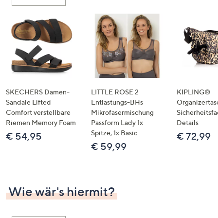
oder
wischen
Sie
auf
Touch-
Geräten
nach
links
SKECHERS Damen-
LITTLE ROSE 2
KIPLING®
bzw.
Sandale Lifted
Entlastungs-BHs
Organizertas
Comfort verstellbare
Mikrofasermischung
Sicherheitsf
rechts,
Riemen Memory Foam
Passform Lady 1x
Details
um
Spitze, 1x Basic
€ 54,95
€ 72,99
diese
€ 59,99
anzuzeigen.
Wie wär's hiermit?