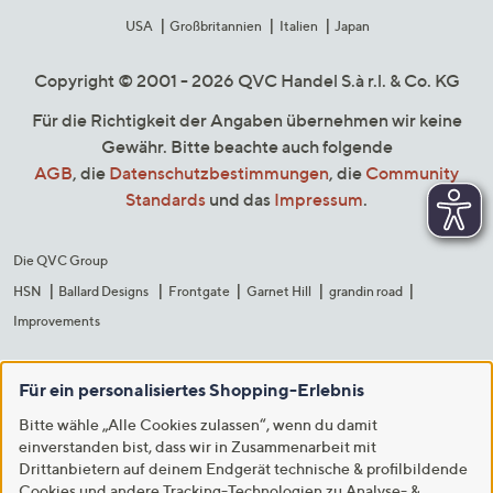
USA
Großbritannien
Italien
Japan
Copyright © 2001 - 2026 QVC Handel S.à r.l. & Co. KG
Für die Richtigkeit der Angaben übernehmen wir keine
Gewähr. Bitte beachte auch folgende
AGB
, die
Datenschutzbestimmungen
, die
Community
Standards
und das
Impressum
.
Die QVC Group
HSN
Ballard Designs
Frontgate
Garnet Hill
grandin road
Improvements
Für ein personalisiertes Shopping-Erlebnis
Bitte wähle „Alle Cookies zulassen“, wenn du damit
einverstanden bist, dass wir in Zusammenarbeit mit
Drittanbietern auf deinem Endgerät technische & profilbildende
Cookies und andere Tracking-Technologien zu Analyse- &