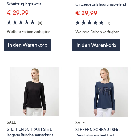
Schriftzug leger weit
Glitzerdetails figurumspielend
€ 29,99
€ 29,99
5.0
6
5.0
1
(6)
(1)
von
Bewertungen
von
Bewertungen
Weitere Farben verfügbar
Weitere Farben verfügbar
5
5
In den Warenkorb
In den Warenkorb
SALE
SALE
STEFFEN SCHRAUT Shirt,
STEFFEN SCHRAUT Shirt
langarm Rundhalsausschnitt
Rundhalsausschnitt mit