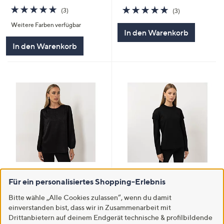
5.0
3
5.0
3
(3)
(3)
von
Bewertungen
von
Bewertungen
Weitere Farben verfügbar
5
5
In den Warenkorb
In den Warenkorb
SALE
SALE
Für ein personalisiertes Shopping-Erlebnis
STEFFEN SCHRAUT Bluse,
STEFFEN SCHRAUT Sweatshirt
Jaquardmuster
Stehkragen Material-Mix
Bitte wähle „Alle Cookies zulassen“, wenn du damit
Rundhalsausschnitt mit Schlitz
figurumspielend
einverstanden bist, dass wir in Zusammenarbeit mit
leger weit
€ 43,99
Drittanbietern auf deinem Endgerät technische & profilbildende
€ 39,99