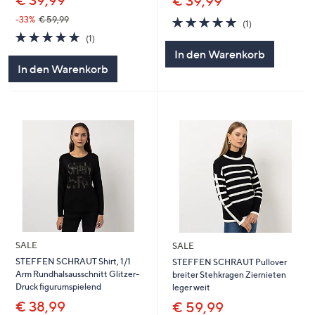
€ 39,99
5.0
1
-33%
€ 59,99
(1)
von
Bewertungen
5.0
1
(1)
5
von
Bewertungen
In den Warenkorb
5
In den Warenkorb
SALE
SALE
STEFFEN SCHRAUT Shirt, 1/1
STEFFEN SCHRAUT Pullover
Arm Rundhalsausschnitt Glitzer-
breiter Stehkragen Ziernieten
Druck figurumspielend
leger weit
€ 38,99
€ 59,99