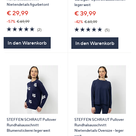
Nietendetails figurbetont
leger weit
€ 29,99
€ 39,99
-57%
€ 69,99
-42%
€ 69,99
5.0
2
5.0
5
(2)
(5)
von
Bewertungen
von
Bewertungen
5
5
In den Warenkorb
In den Warenkorb
STEFFEN SCHRAUT Pullover
STEFFEN SCHRAUT Pullover
Rundhalsausschnitt
Rundhalsausschnitt
Blumenstickerei leger weit
Nietendetails Oversize - leger
weit