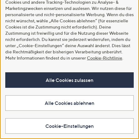
Cookies und andere Tracking-Technologien zu Analyse- &
5.0
2
(2)
Marketingzwecken einsetzen und auslesen. Wir nutzen diese für
5.0
2
von
Bewertungen
(2)
von
Bewertungen
5
personalisierte und nicht-personalisierte Werbung. Wenn du dies
In den Warenkorb
5
nicht wünschst, wähle „Alle Cookies ablehnen“ (für essenzielle
In den Warenkorb
Cookies ist die Zustimmung nicht erforderlich). Deine
Zustimmung ist freiwillig und für die Nutzung dieser Webseite
nicht erforderlich. Du kannst sie jederzeit widerrufen, indem du
unter „Cookie-Einstellungen“ deine Auswahl änderst. Dies lässt
die Rechtmäßigkeit der bisherigen Verarbeitung unberührt.
Mehr Informationen findest du in unserer
Cookie-Richtlinie
.
Alle Cookies zulassen
SALE
SALE
Alle Cookies ablehnen
STEFFEN SCHRAUT Bluse Capri
STEFFEN SCHRAUT Bluse
Hemdkragen Ärmelriegel leger
Hemdkragen dekorative
weit
Manschette leger weit
Cookie-Einstellungen
€ 38,99
€ 69,99
5.0
5
5.0
3
(5)
(3)