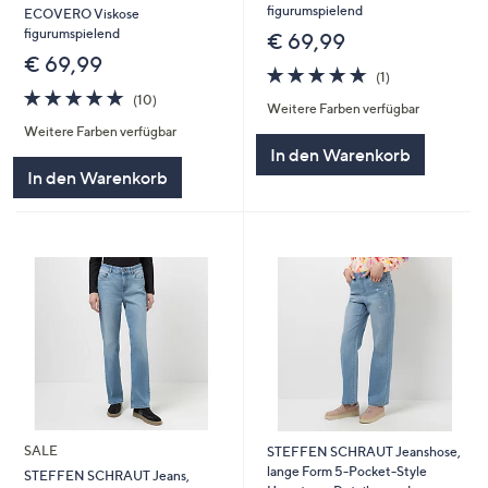
figurumspielend
ECOVERO Viskose
figurumspielend
€ 69,99
€ 69,99
5.0
1
(1)
von
Bewertungen
5.0
10
(10)
Weitere Farben verfügbar
5
von
Bewertungen
Weitere Farben verfügbar
5
In den Warenkorb
In den Warenkorb
SALE
STEFFEN SCHRAUT Jeanshose,
lange Form 5-Pocket-Style
STEFFEN SCHRAUT Jeans,