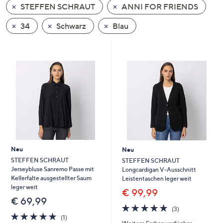
STEFFEN SCHRAUT
ANNI FOR FRIENDS
oder
wischen
34
Schwarz
Blau
Sie
auf
Touch-
Geräten
nach
links
bzw.
rechts,
um
diese
Neu
Neu
anzuzeigen.
STEFFEN SCHRAUT
STEFFEN SCHRAUT
Jerseybluse Sanremo Passe mit
Longcardigan V-Ausschnitt
Kellerfalte ausgestellter Saum
Leistentaschen leger weit
leger weit
€ 99,99
€ 69,99
4.7
3
(3)
5.0
1
von
Bewertungen
(1)