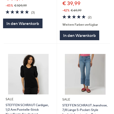
€ 39,99
-45%
€ 109,99
-42%
€ 69,99
5.0
3
(3)
von
Bewertungen
5.0
2
(2)
5
von
Bewertungen
In den Warenkorb
Weitere Farben verfügbar
5
In den Warenkorb
SALE
SALE
STEFFEN SCHRAUT Cardigan,
STEFFEN SCHRAUT Jeanshose,
1/2 Arm Pointelle-Strick
7/8 Länge 5-Pocket-Style