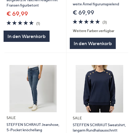
weite Ärmel figurumspielend
Fransen figurbetont
€ 69,99
€ 69,99
5.0
3
5.0
1
(3)
(1)
von
Bewertungen
von
Bewertungen
Weitere Farben verfügbar
5
5
In den Warenkorb
In den Warenkorb
SALE
SALE
STEFFEN SCHRAUT Jeanshose,
STEFFEN SCHRAUT Sweatshirt,
5-Pocket knöchellang
langarm Rundhalsausschnitt