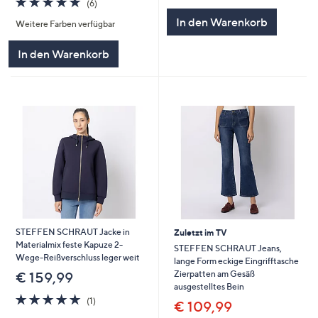
(6)
von
Bewertungen
5
In den Warenkorb
Weitere Farben verfügbar
5
In den Warenkorb
STEFFEN SCHRAUT Jacke in
Zuletzt im TV
Materialmix feste Kapuze 2-
STEFFEN SCHRAUT Jeans,
Wege-Reißverschluss leger weit
lange Form eckige Eingrifftasche
Zierpatten am Gesäß
€ 159,99
ausgestelltes Bein
5.0
1
(1)
€ 109,99
von
Bewertungen