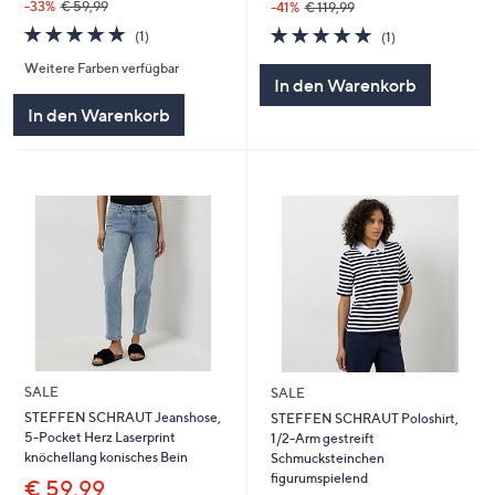
-33%
€ 59,99
-41%
€ 119,99
5.0
1
5.0
1
(1)
(1)
von
Bewertungen
von
Bewertungen
Weitere Farben verfügbar
5
5
In den Warenkorb
In den Warenkorb
SALE
SALE
STEFFEN SCHRAUT Jeanshose,
STEFFEN SCHRAUT Poloshirt,
5-Pocket Herz Laserprint
1/2-Arm gestreift
knöchellang konisches Bein
Schmucksteinchen
figurumspielend
€ 59,99