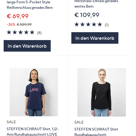
Herzstrass-Details gerades
lange Form 5-Pocket Style
weites Bein
Reißverschluss gerades Bein
€ 109,99
€ 69,99
5.0
1
-36%
€ 109,99
(1)
von
Bewertungen
5.0
8
(8)
5
von
Bewertungen
In den Warenkorb
5
In den Warenkorb
SALE
SALE
STEFFEN SCHRAUT Shirt, 1/2-
STEFFEN SCHRAUT Shirt
Arm Rundhalsausschnitt LOVE
Rundhalsausschnitt