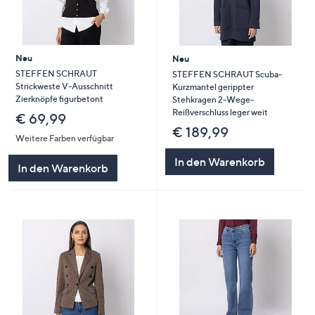
Neu
Neu
STEFFEN SCHRAUT
STEFFEN SCHRAUT Scuba-
Strickweste V-Ausschnitt
Kurzmantel gerippter
Zierknöpfe figurbetont
Stehkragen 2-Wege-
Reißverschluss leger weit
€ 69,99
€ 189,99
Weitere Farben verfügbar
In den Warenkorb
In den Warenkorb