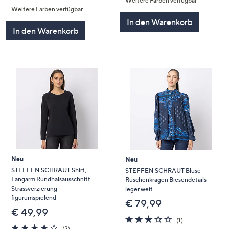
Weitere Farben verfügbar
von
Bewertungen
5
Weitere Farben verfügbar
5
In den Warenkorb
In den Warenkorb
Neu
Neu
STEFFEN SCHRAUT Shirt,
STEFFEN SCHRAUT Bluse
Langarm Rundhalsausschnitt
Rüschenkragen Biesendetails
Strassverzierung
leger weit
figurumspielend
€ 79,99
€ 49,99
3.0
1
(1)
4.0
2
von
Bewertungen
(2)