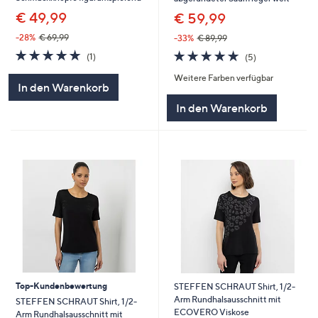
€ 49,99
€ 59,99
-28%
€ 69,99
-33%
€ 89,99
5.0
1
5.0
5
(1)
(5)
von
Bewertungen
von
Bewertungen
Weitere Farben verfügbar
5
5
In den Warenkorb
In den Warenkorb
Top-Kundenbewertung
STEFFEN SCHRAUT Shirt, 1/2-
Arm Rundhalsausschnitt mit
STEFFEN SCHRAUT Shirt, 1/2-
ECOVERO Viskose
Arm Rundhalsausschnitt mit