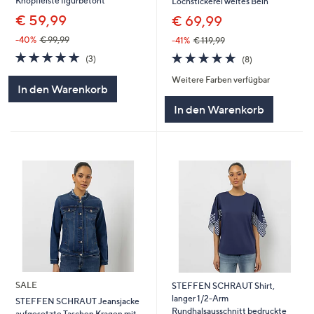
Knopfleiste figurbetont
Lochstickerei weites Bein
€ 59,99
€ 69,99
-40%
€ 99,99
-41%
€ 119,99
5.0
3
5.0
8
(3)
(8)
von
Bewertungen
von
Bewertungen
Weitere Farben verfügbar
5
5
In den Warenkorb
In den Warenkorb
SALE
STEFFEN SCHRAUT Shirt,
langer 1/2-Arm
STEFFEN SCHRAUT Jeansjacke
Rundhalsausschnitt bedruckte
aufgesetzte Taschen Kragen mit