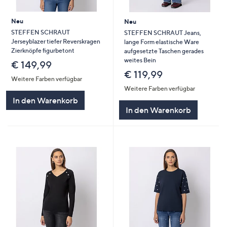
Neu
Neu
STEFFEN SCHRAUT
STEFFEN SCHRAUT Jeans,
Jerseyblazer tiefer Reverskragen
lange Form elastische Ware
Zierknöpfe figurbetont
aufgesetzte Taschen gerades
weites Bein
€ 149,99
€ 119,99
Weitere Farben verfügbar
Weitere Farben verfügbar
In den Warenkorb
In den Warenkorb