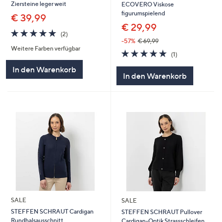
Ziersteine leger weit
ECOVERO Viskose
figurumspielend
€ 39,99
€ 29,99
5.0
2
(2)
von
Bewertungen
-57%
€ 69,99
Weitere Farben verfügbar
5
5.0
1
(1)
von
Bewertungen
In den Warenkorb
5
In den Warenkorb
SALE
SALE
STEFFEN SCHRAUT Cardigan
STEFFEN SCHRAUT Pullover
Rundhalsausschnitt
Cardigan-Optik Strassschleifen