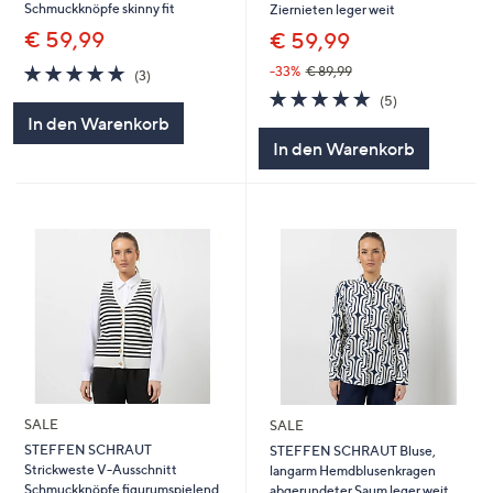
Schmuckknöpfe skinny fit
Ziernieten leger weit
€ 59,99
€ 59,99
5.0
3
-33%
€ 89,99
(3)
von
Bewertungen
5.0
5
(5)
5
von
Bewertungen
In den Warenkorb
5
In den Warenkorb
SALE
SALE
STEFFEN SCHRAUT
STEFFEN SCHRAUT Bluse,
Strickweste V-Ausschnitt
langarm Hemdblusenkragen
Schmuckknöpfe figurumspielend
abgerundeter Saum leger weit