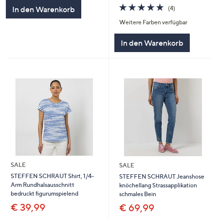
5
5.0
4
(4)
In den Warenkorb
von
Bewertungen
Weitere Farben verfügbar
5
In den Warenkorb
SALE
SALE
STEFFEN SCHRAUT Shirt, 1/4-
STEFFEN SCHRAUT Jeanshose
Arm Rundhalsausschnitt
knöchellang Strassapplikation
bedruckt figurumspielend
schmales Bein
€ 39,99
€ 69,99