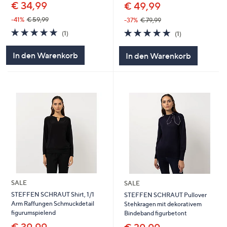
€ 34,99
€ 49,99
-41%
€ 59,99
-37%
€ 79,99
5.0
1
5.0
1
(1)
(1)
von
Bewertungen
von
Bewertungen
5
5
In den Warenkorb
In den Warenkorb
SALE
SALE
STEFFEN SCHRAUT Shirt, 1/1
STEFFEN SCHRAUT Pullover
Arm Raffungen Schmuckdetail
Stehkragen mit dekorativem
figurumspielend
Bindeband figurbetont
€ 39,99