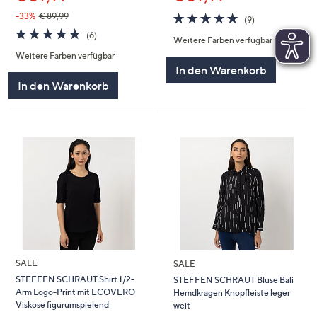
5.0
9
-33%
€ 89,99
(9)
von
Bewertungen
5.0
6
(6)
Weitere Farben verfügbar
5
von
Bewertungen
Weitere Farben verfügbar
5
In den Warenkorb
In den Warenkorb
SALE
SALE
STEFFEN SCHRAUT Shirt 1/2-
STEFFEN SCHRAUT Bluse Bali
Arm Logo-Print mit ECOVERO
Hemdkragen Knopfleiste leger
Viskose figurumspielend
weit