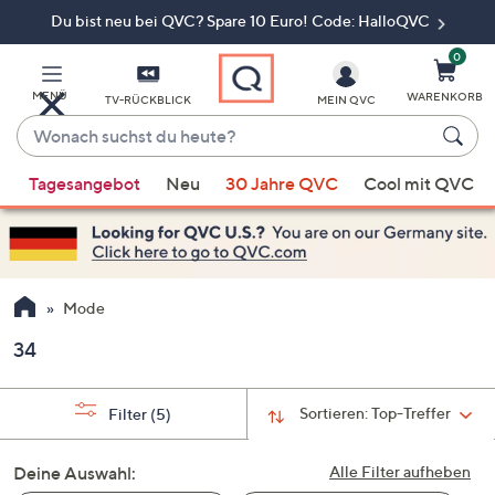
Du bist neu bei QVC? Spare 10 Euro! Code: HalloQVC
Zum
Hauptinhalt
springen
0
MENÜ
WARENKORB
TV-RÜCKBLICK
MEIN QVC
Wonach
suchst
Wenn
du
Tagesangebot
Neu
30 Jahre QVC
Cool mit QVC
Vorschläge
heute?
verfügbar
sind,
verwenden
Sie
Mode
die
34
Pfeiltasten
nach
oben
Sortieren:
Top-Treffer
Filter
(5)
und
nach
Deine Auswahl:
Alle Filter aufheben
unten