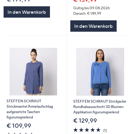
Gültig bis 09.08.2026
In den Warenkorb
Danach: € 149,99
In den Warenkorb
STEFFEN SCHRAUT
STEFFEN SCHRAUT Strickjacke
Strickmantel Ärmelaufschlag
Rundhalsausschnitt 3D Blumen
aufgesetzte Taschen
Applikation figurumspielend
figurumspielend
€ 129,99
€ 109,99
5.0
1
(1)
5.0
6
von
Bewertungen