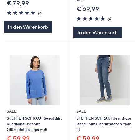
€ 79,99
€ 69,99
5.0
4
(4)
von
Bewertungen
5.0
4
(4)
5
von
Bewertungen
In den Warenkorb
5
In den Warenkorb
SALE
SALE
STEFFEN SCHRAUT Sweatshirt
STEFFEN SCHRAUT Jeanshose
Rundhalsausschnitt
lange Form Eingrifftaschen Mom
Glitzerdetails leger weit
fit
€ 59,99
€ 59,99